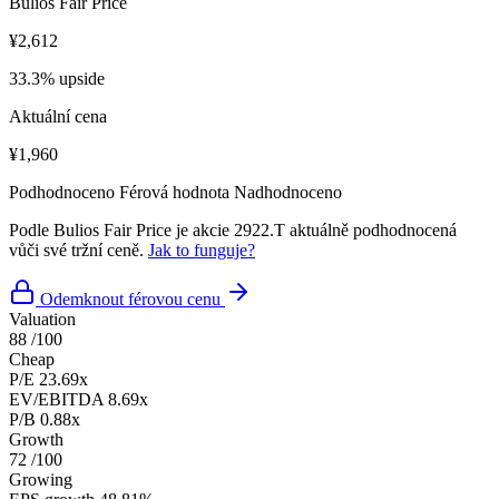
Bulios Fair Price
¥2,612
33.3% upside
Aktuální cena
¥1,960
Podhodnoceno
Férová hodnota
Nadhodnoceno
Podle Bulios Fair Price je akcie 2922.T aktuálně podhodnocená
vůči své tržní ceně.
Jak to funguje?
Odemknout férovou cenu
Valuation
88
/100
Cheap
P/E
23.69x
EV/EBITDA
8.69x
P/B
0.88x
Growth
72
/100
Growing