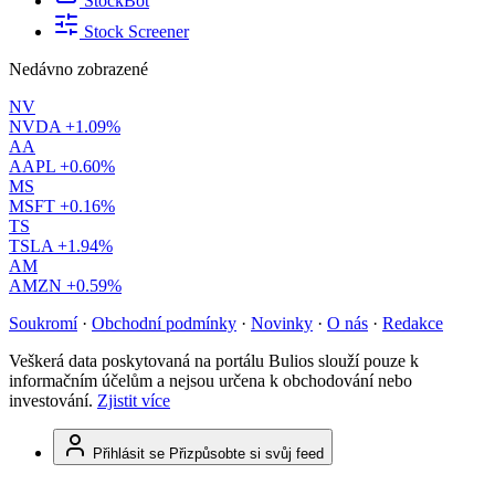
StockBot
Stock Screener
Nedávno zobrazené
NV
NVDA
+1.09%
AA
AAPL
+0.60%
MS
MSFT
+0.16%
TS
TSLA
+1.94%
AM
AMZN
+0.59%
Soukromí
·
Obchodní podmínky
·
Novinky
·
O nás
·
Redakce
Veškerá data poskytovaná na portálu Bulios slouží pouze k
informačním účelům a nejsou určena k obchodování nebo
investování.
Zjistit více
Přihlásit se
Přizpůsobte si svůj feed