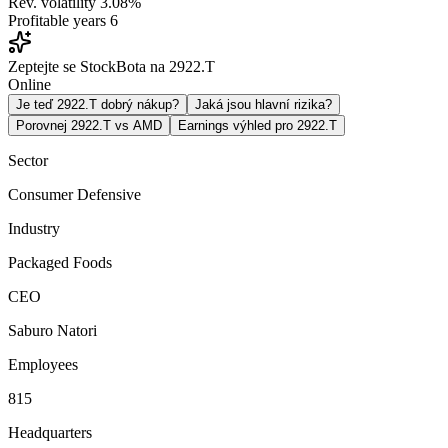
Rev. volatility
3.08%
Profitable years
6
Zeptejte se StockBota na 2922.T
Online
Je teď 2922.T dobrý nákup?
Jaká jsou hlavní rizika?
Porovnej 2922.T vs AMD
Earnings výhled pro 2922.T
Sector
Consumer Defensive
Industry
Packaged Foods
CEO
Saburo Natori
Employees
815
Headquarters