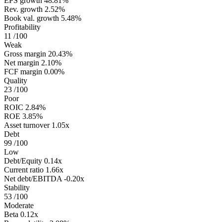
EPS growth
48.81%
Rev. growth
2.52%
Book val. growth
5.48%
Profitability
11
/100
Weak
Gross margin
20.43%
Net margin
2.10%
FCF margin
0.00%
Quality
23
/100
Poor
ROIC
2.84%
ROE
3.85%
Asset turnover
1.05x
Debt
99
/100
Low
Debt/Equity
0.14x
Current ratio
1.66x
Net debt/EBITDA
-0.20x
Stability
53
/100
Moderate
Beta
0.12x