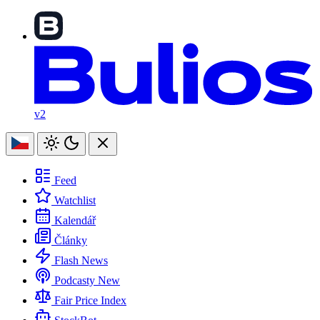
v2
Feed
Watchlist
Kalendář
Články
Flash News
Podcasty
New
Fair Price Index