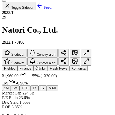
Feed
Toggle Sidebar
2922.T
29
Natori Co., Ltd.
2922.T · JPX
Sledovat
Cenový alert
Sledovat
Cenový alert
Přehled
Finance
Články
Flash News
Komunita
¥1,960.00
+1.55%
(+¥30.00)
1M
-0.96%
1M
6M
YTD
1Y
5Y
MAX
Market Cap
¥24.3B
P/E Ratio
23.69x
Div. Yield
1.55%
ROE
3.85%