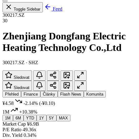
Feed
Toggle Sidebar
300217.SZ
30
Zhenjiang Dongfang Electric
Heating Technology Co.,Ltd
300217.SZ · SHZ
Sledovat
Sledovat
Přehled
Finance
Články
Flash News
Komunita
¥4.58
-2.14%
(-¥0.10)
1M
+10.38%
1M
6M
YTD
1Y
5Y
MAX
Market Cap
¥6.9B
P/E Ratio
49.36x
Div. Yield
0.34%