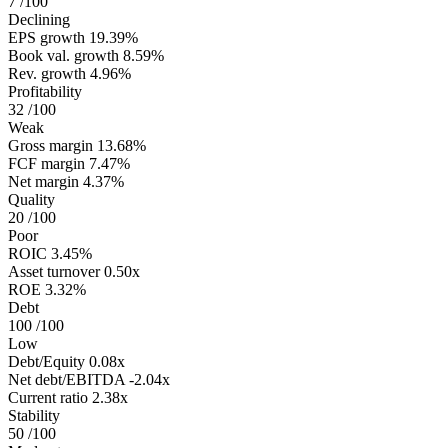
7
/100
Declining
EPS growth
19.39%
Book val. growth
8.59%
Rev. growth
4.96%
Profitability
32
/100
Weak
Gross margin
13.68%
FCF margin
7.47%
Net margin
4.37%
Quality
20
/100
Poor
ROIC
3.45%
Asset turnover
0.50x
ROE
3.32%
Debt
100
/100
Low
Debt/Equity
0.08x
Net debt/EBITDA
-2.04x
Current ratio
2.38x
Stability
50
/100