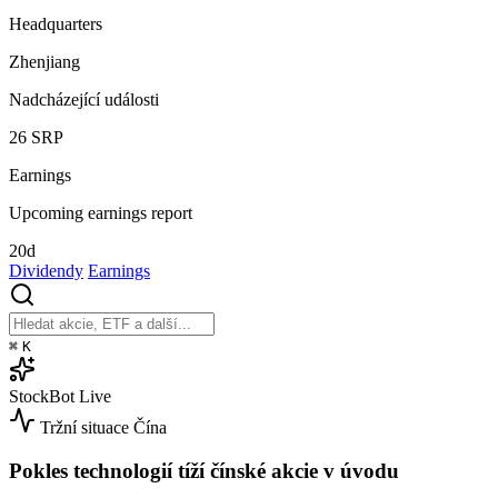
Headquarters
Zhenjiang
Nadcházející události
26
SRP
Earnings
Upcoming earnings report
20d
Dividendy
Earnings
⌘
K
StockBot
Live
Tržní situace
Čína
Pokles technologií tíží čínské akcie v úvodu