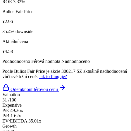
ROE
3.32%
Bulios Fair Price
¥2.96
35.4% downside
Aktuální cena
¥4.58
Podhodnoceno
Férová hodnota
Nadhodnoceno
Podle Bulios Fair Price je akcie 300217.SZ aktuálně nadhodnocená
vůči své tržní ceně.
Jak to funguje?
Odemknout férovou cenu
Valuation
31
/100
Expensive
P/E
49.36x
P/B
1.62x
EV/EBITDA
35.01x
Growth