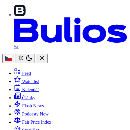
v2
Feed
Watchlist
Kalendář
Články
Flash News
Podcasty
New
Fair Price Index