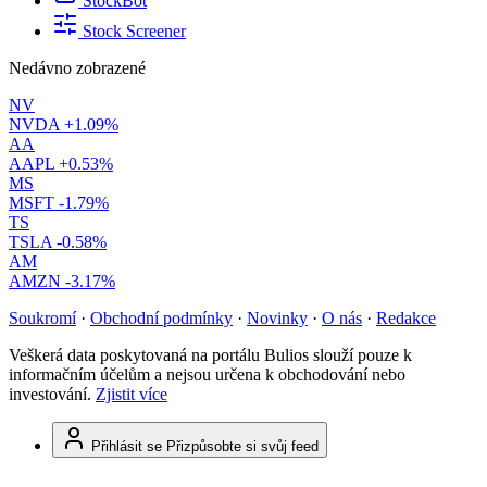
StockBot
Stock Screener
Nedávno zobrazené
NV
NVDA
+1.09%
AA
AAPL
+0.53%
MS
MSFT
-1.79%
TS
TSLA
-0.58%
AM
AMZN
-3.17%
Soukromí
·
Obchodní podmínky
·
Novinky
·
O nás
·
Redakce
Veškerá data poskytovaná na portálu Bulios slouží pouze k
informačním účelům a nejsou určena k obchodování nebo
investování.
Zjistit více
Přihlásit se
Přizpůsobte si svůj feed