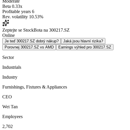
Moderate
Beta
0.33x
Profitable years
6
Rev. volatility
10.53%
Zeptejte se StockBota na 300217.SZ
Online
Je teď 300217.SZ dobrý nákup?
Jaká jsou hlavní rizika?
Porovnej 300217.SZ vs AMD
Earnings výhled pro 300217.SZ
Sector
Industrials
Industry
Furnishings, Fixtures & Appliances
CEO
Wei Tan
Employees
2,702