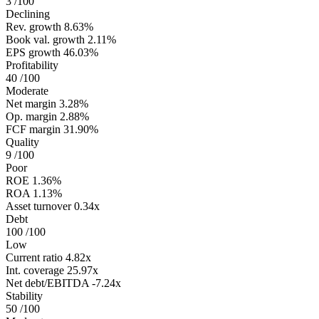
3
/100
Declining
Rev. growth
8.63%
Book val. growth
2.11%
EPS growth
46.03%
Profitability
40
/100
Moderate
Net margin
3.28%
Op. margin
2.88%
FCF margin
31.90%
Quality
9
/100
Poor
ROE
1.36%
ROA
1.13%
Asset turnover
0.34x
Debt
100
/100
Low
Current ratio
4.82x
Int. coverage
25.97x
Net debt/EBITDA
-7.24x
Stability
50
/100