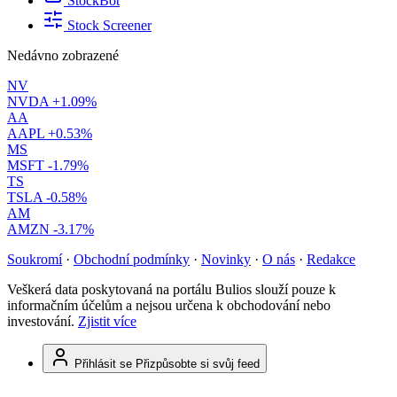
StockBot
Stock Screener
Nedávno zobrazené
NV
NVDA
+1.09%
AA
AAPL
+0.53%
MS
MSFT
-1.79%
TS
TSLA
-0.58%
AM
AMZN
-3.17%
Soukromí
·
Obchodní podmínky
·
Novinky
·
O nás
·
Redakce
Veškerá data poskytovaná na portálu Bulios slouží pouze k
informačním účelům a nejsou určena k obchodování nebo
investování.
Zjistit více
Přihlásit se
Přizpůsobte si svůj feed