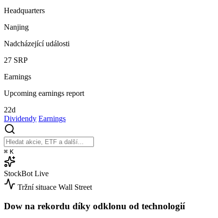
Headquarters
Nanjing
Nadcházející události
27
SRP
Earnings
Upcoming earnings report
22d
Dividendy
Earnings
⌘
K
StockBot
Live
Tržní situace
Wall Street
Dow na rekordu díky odklonu od technologií