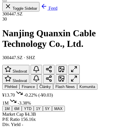
Feed
Toggle Sidebar
300447.SZ
30
Nanjing Quanxin Cable
Technology Co., Ltd.
300447.SZ · SHZ
Sledovat
Sledovat
Přehled
Finance
Články
Flash News
Komunita
¥13.70
-0.22%
(-¥0.03)
1M
-3.38%
1M
6M
YTD
1Y
5Y
MAX
Market Cap
¥4.3B
P/E Ratio
156.16x
Div. Yield
-