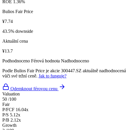
ROE
1.36%
Bulios Fair Price
¥7.74
43.5% downside
Aktuální cena
¥13.7
Podhodnoceno
Férová hodnota
Nadhodnoceno
Podle Bulios Fair Price je akcie 300447.SZ aktuálně nadhodnocená
vůči své tržní ceně.
Jak to funguje?
Odemknout férovou cenu
Valuation
50
/100
Fair
P/FCF
16.04x
P/S
5.12x
P/B
2.12x
Growth