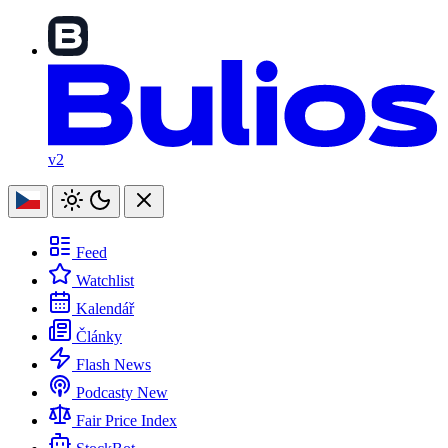
v2
Feed
Watchlist
Kalendář
Články
Flash News
Podcasty
New
Fair Price Index