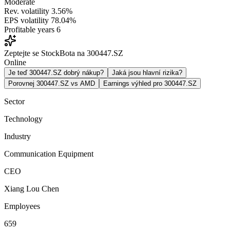
Moderate
Rev. volatility
3.56%
EPS volatility
78.04%
Profitable years
6
Zeptejte se StockBota na 300447.SZ
Online
Je teď 300447.SZ dobrý nákup?
Jaká jsou hlavní rizika?
Porovnej 300447.SZ vs AMD
Earnings výhled pro 300447.SZ
Sector
Technology
Industry
Communication Equipment
CEO
Xiang Lou Chen
Employees
659