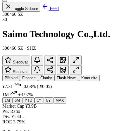
Feed
Toggle Sidebar
300466.SZ
30
Saimo Technology Co.,Ltd.
300466.SZ · SHZ
Sledovat
Sledovat
Přehled
Finance
Články
Flash News
Komunita
¥7.31
-0.68%
(-¥0.05)
1M
+3.97%
1M
6M
YTD
1Y
5Y
MAX
Market Cap
¥3.9B
P/E Ratio
-
Div. Yield
-
ROE
3.79%