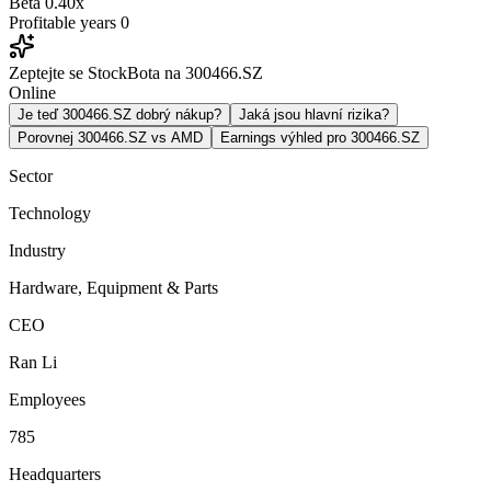
Beta
0.40x
Profitable years
0
Zeptejte se StockBota na 300466.SZ
Online
Je teď 300466.SZ dobrý nákup?
Jaká jsou hlavní rizika?
Porovnej 300466.SZ vs AMD
Earnings výhled pro 300466.SZ
Sector
Technology
Industry
Hardware, Equipment & Parts
CEO
Ran Li
Employees
785
Headquarters