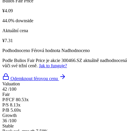
Bulios Fair Price
¥4.09
44.0% downside
Aktuální cena
¥7.31
Podhodnoceno
Férová hodnota
Nadhodnoceno
Podle Bulios Fair Price je akcie 300466.SZ aktuálně nadhodnocená
vůči své tržní ceně.
Jak to funguje?
Odemknout férovou cenu
Valuation
42
/100
Fair
P/FCF
80.53x
P/S
8.13x
P/B
5.69x
Growth
36
/100
Stable