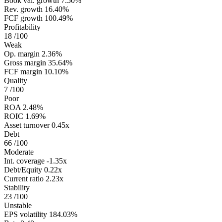
Book val. growth
7.50%
Rev. growth
16.40%
FCF growth
100.49%
Profitability
18
/100
Weak
Op. margin
2.36%
Gross margin
35.64%
FCF margin
10.10%
Quality
7
/100
Poor
ROA
2.48%
ROIC
1.69%
Asset turnover
0.45x
Debt
66
/100
Moderate
Int. coverage
-1.35x
Debt/Equity
0.22x
Current ratio
2.23x
Stability
23
/100
Unstable
EPS volatility
184.03%