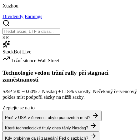
Xuzhou
Dividendy
Earnings
⌘
K
StockBot
Live
Tržní situace
Wall Street
Technologie vedou tržní rally při stagnaci
zaměstnanosti
S&P 500
+0.60%
a Nasdaq
+1.18%
vzrostly. Nečekaný červencový
pokles míst podpořil sázky na nižší sazby.
Zeptejte se na to
Proč v USA v červenci ubylo pracovních míst?
Které technologické tituly dnes táhly Nasdaq?
Kdy proběhne další zasedání Fed o sazbách?