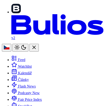
v2
Feed
Watchlist
Kalendář
Články
Flash News
Podcasty
New
Fair Price Index