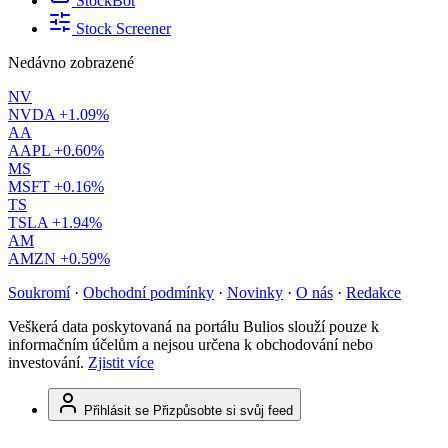
StockBot
Stock Screener
Nedávno zobrazené
NV
NVDA
+1.09%
AA
AAPL
+0.60%
MS
MSFT
+0.16%
TS
TSLA
+1.94%
AM
AMZN
+0.59%
Soukromí
·
Obchodní podmínky
·
Novinky
·
O nás
·
Redakce
Veškerá data poskytovaná na portálu Bulios slouží pouze k
informačním účelům a nejsou určena k obchodování nebo
investování.
Zjistit více
Přihlásit se
Přizpůsobte si svůj feed