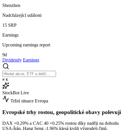
Shenzhen
Nadcházející události
15
SRP
Earnings
Upcoming earnings report
9d
Dividendy
Earnings
⌘
K
StockBot
Live
Tržní situace
Evropa
Evropské trhy rostou, geopolitické obavy polevují
DAX
+0.29%
a CAC 40
+0.25%
rostou díky naději na dohodu
USA-Írán. Hang Seng
-1.96%
klesá kvůli výprodeji čipů.