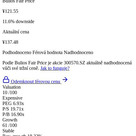
Bulios Fair Price
¥121.55
11.6% downside
Aktuální cena
¥137.48
Podhodnoceno
Férová hodnota
Nadhodnoceno
Podle Bulios Fair Price je akcie 300570.SZ aktuálně nadhodnocená
vůči své tržní ceně.
Jak to funguje?
Odemknout férovou cenu
Valuation
10
/100
Expensive
PEG
6.93x
P/S
19.71x
P/B
16.90x
Growth
61
/100
Stable