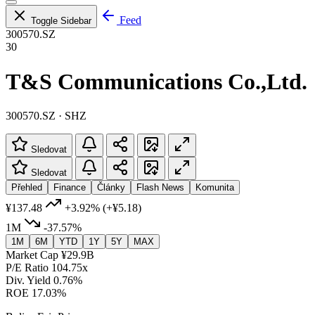
Feed
Toggle Sidebar
300570.SZ
30
T&S Communications Co.,Ltd.
300570.SZ · SHZ
Sledovat
Sledovat
Přehled
Finance
Články
Flash News
Komunita
¥137.48
+3.92%
(+¥5.18)
1M
-37.57%
1M
6M
YTD
1Y
5Y
MAX
Market Cap
¥29.9B
P/E Ratio
104.75x
Div. Yield
0.76%
ROE
17.03%