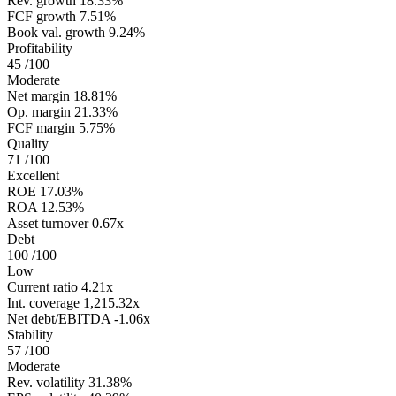
Rev. growth
18.33%
FCF growth
7.51%
Book val. growth
9.24%
Profitability
45
/100
Moderate
Net margin
18.81%
Op. margin
21.33%
FCF margin
5.75%
Quality
71
/100
Excellent
ROE
17.03%
ROA
12.53%
Asset turnover
0.67x
Debt
100
/100
Low
Current ratio
4.21x
Int. coverage
1,215.32x
Net debt/EBITDA
-1.06x
Stability
57
/100
Moderate
Rev. volatility
31.38%