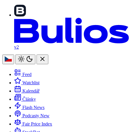
v2
Feed
Watchlist
Kalendář
Články
Flash News
Podcasty
New
Fair Price Index