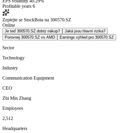
EPS volatility
40.29%
Profitable years
6
Zeptejte se StockBota na 300570.SZ
Online
Je teď 300570.SZ dobrý nákup?
Jaká jsou hlavní rizika?
Porovnej 300570.SZ vs AMD
Earnings výhled pro 300570.SZ
Sector
Technology
Industry
Communication Equipment
CEO
Zhi Min Zhang
Employees
2,512
Headquarters