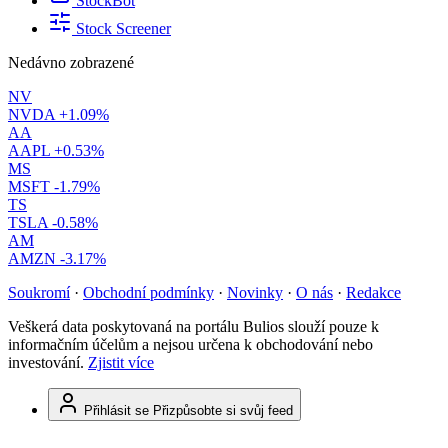
StockBot
Stock Screener
Nedávno zobrazené
NV
NVDA
+1.09%
AA
AAPL
+0.53%
MS
MSFT
-1.79%
TS
TSLA
-0.58%
AM
AMZN
-3.17%
Soukromí
·
Obchodní podmínky
·
Novinky
·
O nás
·
Redakce
Veškerá data poskytovaná na portálu Bulios slouží pouze k
informačním účelům a nejsou určena k obchodování nebo
investování.
Zjistit více
Přihlásit se
Přizpůsobte si svůj feed