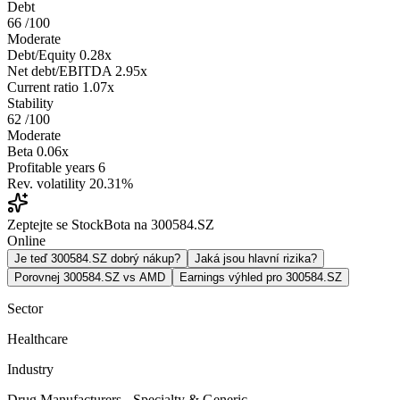
Debt
66
/100
Moderate
Debt/Equity
0.28x
Net debt/EBITDA
2.95x
Current ratio
1.07x
Stability
62
/100
Moderate
Beta
0.06x
Profitable years
6
Rev. volatility
20.31%
Zeptejte se StockBota na 300584.SZ
Online
Je teď 300584.SZ dobrý nákup?
Jaká jsou hlavní rizika?
Porovnej 300584.SZ vs AMD
Earnings výhled pro 300584.SZ
Sector
Healthcare
Industry
Drug Manufacturers - Specialty & Generic