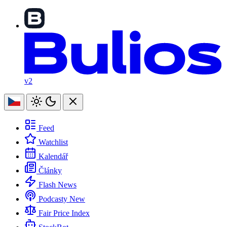
v2
Feed
Watchlist
Kalendář
Články
Flash News
Podcasty
New
Fair Price Index