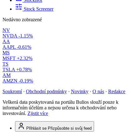
StockBot
Stock Screener
Nedávno zobrazené
NV
NVDA
-1.15%
AA
AAPL
-0.61%
MS
MSFT
+2.32%
TS
TSLA
+0.78%
AM
AMZN
-0.19%
Soukromí
·
Obchodní podmínky
·
Novinky
·
O nás
·
Redakce
Veškerá data poskytovaná na portálu Bulios slouží pouze k
informačním účelům a nejsou určena k obchodování nebo
investování.
Zjistit více
Přihlásit se
Přizpůsobte si svůj feed