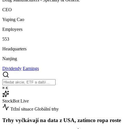
CEO
Yuping Cao
Employees
553
Headquarters
Nanjing
Dividendy
Earnings
⌘
K
StockBot
Live
Tržní situace
Globální trhy
Trhy vyčkávají na data z USA, zatímco ropa roste