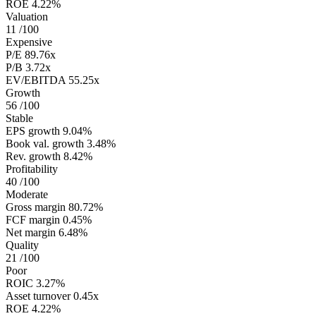
ROE
4.22%
Valuation
11
/100
Expensive
P/E
89.76x
P/B
3.72x
EV/EBITDA
55.25x
Growth
56
/100
Stable
EPS growth
9.04%
Book val. growth
3.48%
Rev. growth
8.42%
Profitability
40
/100
Moderate
Gross margin
80.72%
FCF margin
0.45%
Net margin
6.48%
Quality
21
/100
Poor
ROIC
3.27%
Asset turnover
0.45x
ROE
4.22%