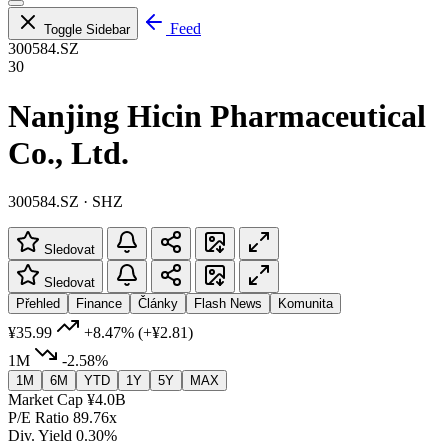
Feed
Toggle Sidebar
300584.SZ
30
Nanjing Hicin Pharmaceutical
Co., Ltd.
300584.SZ · SHZ
Sledovat
Sledovat
Přehled
Finance
Články
Flash News
Komunita
¥35.99
+8.47%
(+¥2.81)
1M
-2.58%
1M
6M
YTD
1Y
5Y
MAX
Market Cap
¥4.0B
P/E Ratio
89.76x
Div. Yield
0.30%