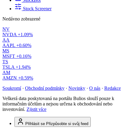
StockBot
Stock Screener
Nedávno zobrazené
NV
NVDA
+1.09%
AA
AAPL
+0.60%
MS
MSFT
+0.16%
TS
TSLA
+1.94%
AM
AMZN
+0.59%
Soukromí
·
Obchodní podmínky
·
Novinky
·
O nás
·
Redakce
Veškerá data poskytovaná na portálu Bulios slouží pouze k
informačním účelům a nejsou určena k obchodování nebo
investování.
Zjistit více
Přihlásit se
Přizpůsobte si svůj feed