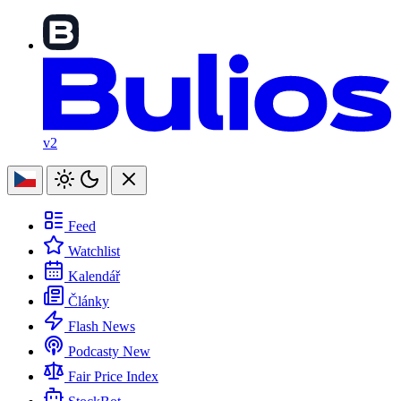
v2
Feed
Watchlist
Kalendář
Články
Flash News
Podcasty
New
Fair Price Index