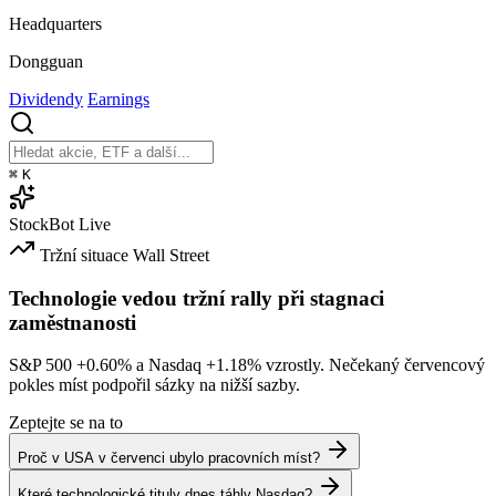
Headquarters
Dongguan
Dividendy
Earnings
⌘
K
StockBot
Live
Tržní situace
Wall Street
Technologie vedou tržní rally při stagnaci
zaměstnanosti
S&P 500
+0.60%
a Nasdaq
+1.18%
vzrostly. Nečekaný červencový
pokles míst podpořil sázky na nižší sazby.
Zeptejte se na to
Proč v USA v červenci ubylo pracovních míst?
Které technologické tituly dnes táhly Nasdaq?