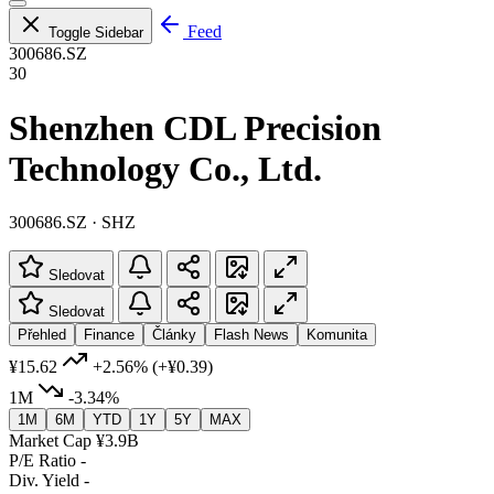
Feed
Toggle Sidebar
300686.SZ
30
Shenzhen CDL Precision
Technology Co., Ltd.
300686.SZ · SHZ
Sledovat
Sledovat
Přehled
Finance
Články
Flash News
Komunita
¥15.62
+2.56%
(+¥0.39)
1M
-3.34%
1M
6M
YTD
1Y
5Y
MAX
Market Cap
¥3.9B
P/E Ratio
-
Div. Yield
-