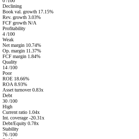
0
/100
Declining
Book val. growth
17.15%
Rev. growth
3.03%
FCF growth
N/A
Profitability
4
/100
Weak
Net margin
10.74%
Op. margin
11.37%
FCF margin
1.84%
Quality
14
/100
Poor
ROE
18.66%
ROA
8.93%
Asset turnover
0.83x
Debt
30
/100
High
Current ratio
1.04x
Int. coverage
-20.31x
Debt/Equity
0.78x
Stability
76
/100