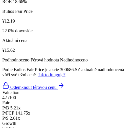
ROE
18.66%
Bulios Fair Price
¥12.19
22.0% downside
Aktuální cena
¥15.62
Podhodnoceno
Férová hodnota
Nadhodnoceno
Podle Bulios Fair Price je akcie 300686.SZ aktuálně nadhodnocená
vůči své tržní ceně.
Jak to funguje?
Odemknout férovou cenu
Valuation
42
/100
Fair
P/B
5.21x
P/FCF
141.75x
P/S
2.61x
Growth