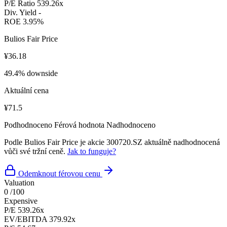
P/E Ratio
539.26x
Div. Yield
-
ROE
3.95%
Bulios Fair Price
¥36.18
49.4% downside
Aktuální cena
¥71.5
Podhodnoceno
Férová hodnota
Nadhodnoceno
Podle Bulios Fair Price je akcie 300720.SZ aktuálně nadhodnocená
vůči své tržní ceně.
Jak to funguje?
Odemknout férovou cenu
Valuation
0
/100
Expensive
P/E
539.26x
EV/EBITDA
379.92x