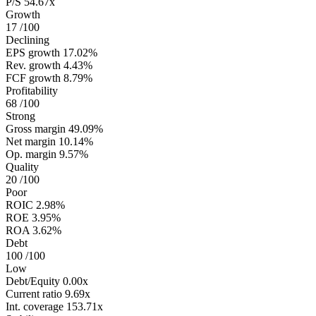
P/S
54.67x
Growth
17
/100
Declining
EPS growth
17.02%
Rev. growth
4.43%
FCF growth
8.79%
Profitability
68
/100
Strong
Gross margin
49.09%
Net margin
10.14%
Op. margin
9.57%
Quality
20
/100
Poor
ROIC
2.98%
ROE
3.95%
ROA
3.62%
Debt
100
/100
Low
Debt/Equity
0.00x
Current ratio
9.69x
Int. coverage
153.71x