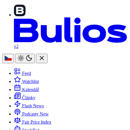
v2
Feed
Watchlist
Kalendář
Články
Flash News
Podcasty
New
Fair Price Index