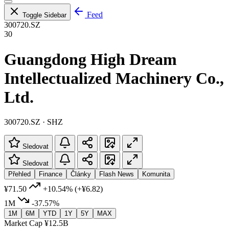
Feed
Toggle Sidebar
300720.SZ
30
Guangdong High Dream
Intellectualized Machinery Co.,
Ltd.
300720.SZ · SHZ
Sledovat
Sledovat
Přehled
Finance
Články
Flash News
Komunita
¥71.50
+10.54%
(+¥6.82)
1M
-37.57%
1M
6M
YTD
1Y
5Y
MAX
Market Cap
¥12.5B