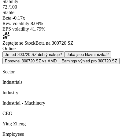
Stability
72
/100
Stable
Beta
-0.17x
Rev. volatility
8.09%
EPS volatility
41.79%
Zeptejte se StockBota na 300720.SZ
Online
Je teď 300720.SZ dobrý nákup?
Jaká jsou hlavní rizika?
Porovnej 300720.SZ vs AMD
Earnings výhled pro 300720.SZ
Sector
Industrials
Industry
Industrial - Machinery
CEO
Ying Zheng
Employees