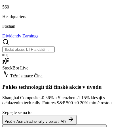
560
Headquarters
Foshan
Dividendy
Earnings
⌘
K
StockBot
Live
Tržní situace
Čína
Pokles technologií tíží čínské akcie v úvodu
Shanghai Composite
-0.36%
a Shenzhen
-1.15%
klesají s
ochlazením tech rally. Futures S&P 500
+0.20%
mírně rostou.
Zeptejte se na to
Proč v Asii chladne rally v oblasti AI?