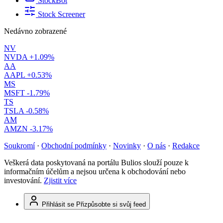
StockBot
Stock Screener
Nedávno zobrazené
NV
NVDA
+1.09%
AA
AAPL
+0.53%
MS
MSFT
-1.79%
TS
TSLA
-0.58%
AM
AMZN
-3.17%
Soukromí
·
Obchodní podmínky
·
Novinky
·
O nás
·
Redakce
Veškerá data poskytovaná na portálu Bulios slouží pouze k
informačním účelům a nejsou určena k obchodování nebo
investování.
Zjistit více
Přihlásit se
Přizpůsobte si svůj feed