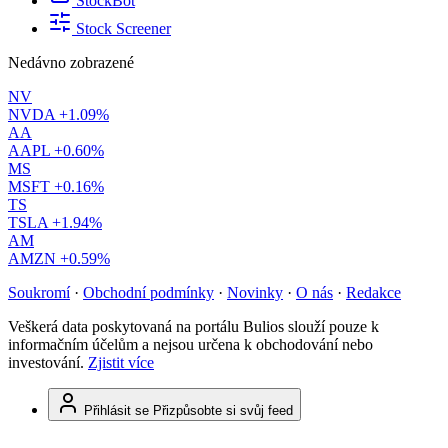
StockBot
Stock Screener
Nedávno zobrazené
NV
NVDA
+1.09%
AA
AAPL
+0.60%
MS
MSFT
+0.16%
TS
TSLA
+1.94%
AM
AMZN
+0.59%
Soukromí
·
Obchodní podmínky
·
Novinky
·
O nás
·
Redakce
Veškerá data poskytovaná na portálu Bulios slouží pouze k
informačním účelům a nejsou určena k obchodování nebo
investování.
Zjistit více
Přihlásit se
Přizpůsobte si svůj feed