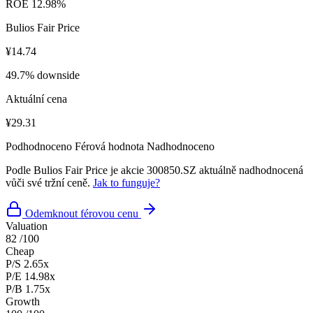
ROE
12.98%
Bulios Fair Price
¥14.74
49.7% downside
Aktuální cena
¥29.31
Podhodnoceno
Férová hodnota
Nadhodnoceno
Podle Bulios Fair Price je akcie 300850.SZ aktuálně nadhodnocená
vůči své tržní ceně.
Jak to funguje?
Odemknout férovou cenu
Valuation
82
/100
Cheap
P/S
2.65x
P/E
14.98x
P/B
1.75x
Growth