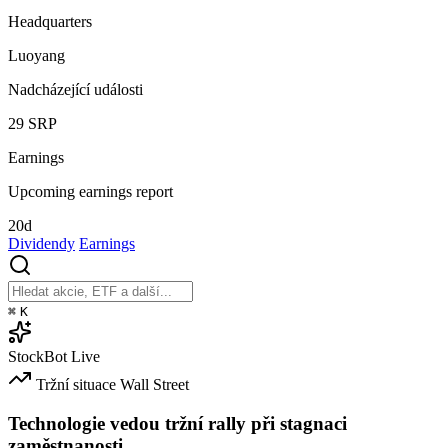
Headquarters
Luoyang
Nadcházející události
29
SRP
Earnings
Upcoming earnings report
20d
Dividendy
Earnings
⌘
K
StockBot
Live
Tržní situace
Wall Street
Technologie vedou tržní rally při stagnaci
zaměstnanosti