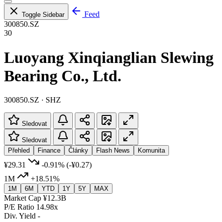
Feed
Toggle Sidebar
300850.SZ
30
Luoyang Xinqianglian Slewing
Bearing Co., Ltd.
300850.SZ · SHZ
Sledovat
Sledovat
Přehled
Finance
Články
Flash News
Komunita
¥29.31
-0.91%
(-¥0.27)
1M
+18.51%
1M
6M
YTD
1Y
5Y
MAX
Market Cap
¥12.3B
P/E Ratio
14.98x
Div. Yield
-