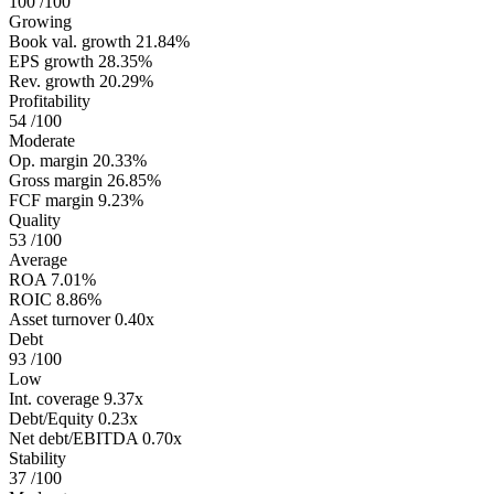
100
/100
Growing
Book val. growth
21.84%
EPS growth
28.35%
Rev. growth
20.29%
Profitability
54
/100
Moderate
Op. margin
20.33%
Gross margin
26.85%
FCF margin
9.23%
Quality
53
/100
Average
ROA
7.01%
ROIC
8.86%
Asset turnover
0.40x
Debt
93
/100
Low
Int. coverage
9.37x
Debt/Equity
0.23x
Net debt/EBITDA
0.70x
Stability
37
/100