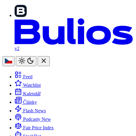
v2
Feed
Watchlist
Kalendář
Články
Flash News
Podcasty
New
Fair Price Index