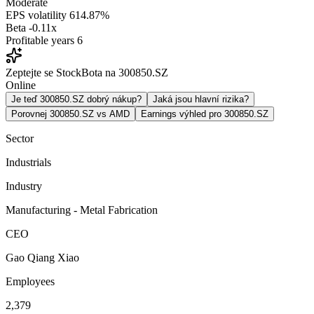
Moderate
EPS volatility
614.87%
Beta
-0.11x
Profitable years
6
Zeptejte se StockBota na 300850.SZ
Online
Je teď 300850.SZ dobrý nákup?
Jaká jsou hlavní rizika?
Porovnej 300850.SZ vs AMD
Earnings výhled pro 300850.SZ
Sector
Industrials
Industry
Manufacturing - Metal Fabrication
CEO
Gao Qiang Xiao
Employees
2,379