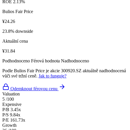
ROE
2.13%
Bulios Fair Price
¥24.26
23.8% downside
Aktuální cena
¥31.84
Podhodnoceno
Férová hodnota
Nadhodnoceno
Podle Bulios Fair Price je akcie 300920.SZ aktuálně nadhodnocená
vůči své tržní ceně.
Jak to funguje?
Odemknout férovou cenu
Valuation
5
/100
Expensive
P/B
3.45x
P/S
9.84x
P/E
161.73x
Growth