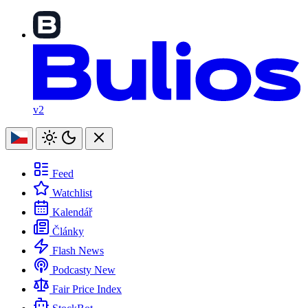
v2
Feed
Watchlist
Kalendář
Články
Flash News
Podcasty
New
Fair Price Index