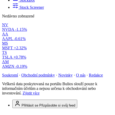
StockBot
Stock Screener
Nedávno zobrazené
NV
NVDA
-1.15%
AA
AAPL
-0.61%
MS
MSFT
+2.32%
TS
TSLA
+0.78%
AM
AMZN
-0.19%
Soukromí
·
Obchodní podmínky
·
Novinky
·
O nás
·
Redakce
Veškerá data poskytovaná na portálu Bulios slouží pouze k
informačním účelům a nejsou určena k obchodování nebo
investování.
Zjistit více
Přihlásit se
Přizpůsobte si svůj feed