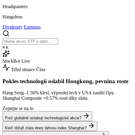
Headquarters
Hangzhou
Dividendy
Earnings
⌘
K
StockBot
Live
Tržní situace
Čína
Pokles technologií oslabil Hongkong, pevnina roste
Hang Seng
-1.50%
klesl, výprodej tech v USA zasáhl čipy.
Shanghai Composite
+0.57%
rostl díky zlatu.
Zeptejte se na to
Proč globálně oslabují technologické akcie?
Kteří těžaři zlata dnes táhnou index Shanghai?