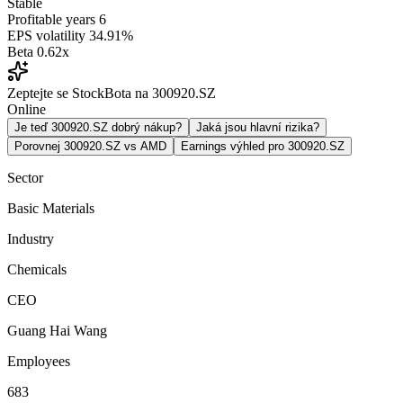
Stable
Profitable years
6
EPS volatility
34.91%
Beta
0.62x
Zeptejte se StockBota na 300920.SZ
Online
Je teď 300920.SZ dobrý nákup?
Jaká jsou hlavní rizika?
Porovnej 300920.SZ vs AMD
Earnings výhled pro 300920.SZ
Sector
Basic Materials
Industry
Chemicals
CEO
Guang Hai Wang
Employees
683