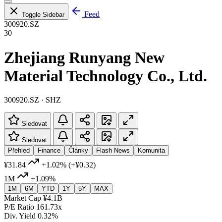
Feed
Toggle Sidebar
300920.SZ
30
Zhejiang Runyang New
Material Technology Co., Ltd.
300920.SZ · SHZ
Sledovat
Sledovat
Přehled
Finance
Články
Flash News
Komunita
¥31.84
+1.02%
(+¥0.32)
1M
+1.09%
1M
6M
YTD
1Y
5Y
MAX
Market Cap
¥4.1B
P/E Ratio
161.73x
Div. Yield
0.32%