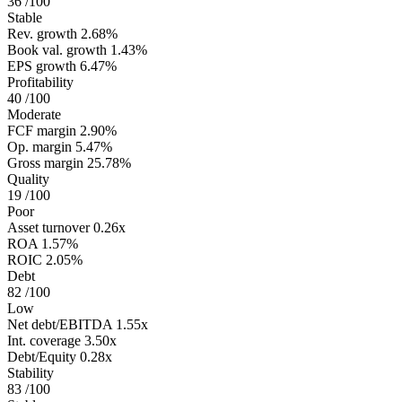
36
/100
Stable
Rev. growth
2.68%
Book val. growth
1.43%
EPS growth
6.47%
Profitability
40
/100
Moderate
FCF margin
2.90%
Op. margin
5.47%
Gross margin
25.78%
Quality
19
/100
Poor
Asset turnover
0.26x
ROA
1.57%
ROIC
2.05%
Debt
82
/100
Low
Net debt/EBITDA
1.55x
Int. coverage
3.50x
Debt/Equity
0.28x
Stability
83
/100