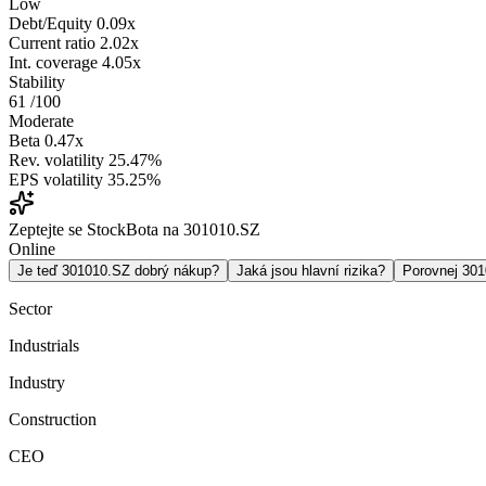
Low
Debt/Equity
0.09x
Current ratio
2.02x
Int. coverage
4.05x
Stability
61
/100
Moderate
Beta
0.47x
Rev. volatility
25.47%
EPS volatility
35.25%
Zeptejte se StockBota na 301010.SZ
Online
Je teď 301010.SZ dobrý nákup?
Jaká jsou hlavní rizika?
Porovnej 30
Sector
Industrials
Industry
Construction
CEO