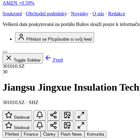
AMZN
+0.59%
Soukromí
·
Obchodní podmínky
·
Novinky
·
O nás
·
Redakce
Veškerá data poskytovaná na portálu Bulios slouží pouze k informač
Přihlásit se
Přizpůsobte si svůj feed
Feed
Toggle Sidebar
301010.SZ
30
Jiangsu Jingxue Insulation Tech
301010.SZ · SHZ
Sledovat
Sledovat
Přehled
Finance
Články
Flash News
Komunita