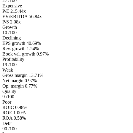
27
/100
Expensive
P/E
215.44x
EV/EBITDA
56.84x
P/S
2.08x
Growth
10
/100
Declining
EPS growth
40.69%
Rev. growth
1.54%
Book val. growth
0.97%
Profitability
19
/100
Weak
Gross margin
13.71%
Net margin
0.97%
Op. margin
0.77%
Quality
9
/100
Poor
ROIC
0.98%
ROE
1.00%
ROA
0.58%
Debt
90
/100