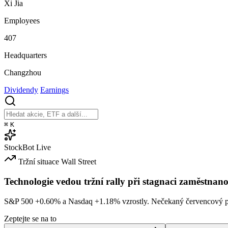
Xi Jia
Employees
407
Headquarters
Changzhou
Dividendy
Earnings
⌘
K
StockBot
Live
Tržní situace
Wall Street
Technologie vedou tržní rally při stagnaci zaměstnano
S&P 500
+0.60%
a Nasdaq
+1.18%
vzrostly. Nečekaný červencový po
Zeptejte se na to