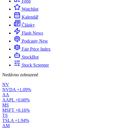
Feed
Watchlist
Kalendář
Články
Flash News
Podcasty
New
Fair Price Index
StockBot
Stock Screener
Nedávno zobrazené
NV
NVDA
+1.09%
AA
AAPL
+0.60%
MS
MSFT
+0.16%
TS
TSLA
+1.94%
AM