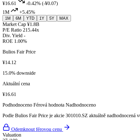
¥16.61
-0.42%
(-¥0.07)
1M
+5.45%
1M
6M
YTD
1Y
5Y
MAX
Market Cap
¥1.8B
P/E Ratio
215.44x
Div. Yield
-
ROE
1.00%
Bulios Fair Price
¥14.12
15.0% downside
Aktuální cena
¥16.61
Podhodnoceno
Férová hodnota
Nadhodnoceno
Podle Bulios Fair Price je akcie 301010.SZ aktuálně nadhodnocená vů
Odemknout férovou cenu
Valuation