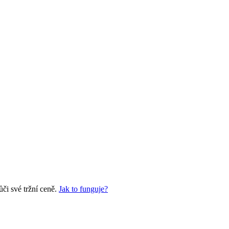
či své tržní ceně.
Jak to funguje?