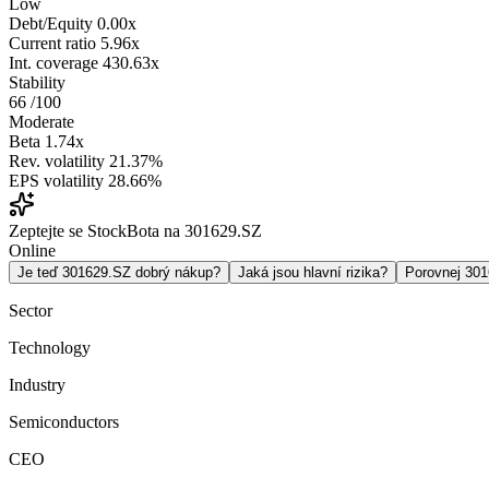
Low
Debt/Equity
0.00x
Current ratio
5.96x
Int. coverage
430.63x
Stability
66
/100
Moderate
Beta
1.74x
Rev. volatility
21.37%
EPS volatility
28.66%
Zeptejte se StockBota na 301629.SZ
Online
Je teď 301629.SZ dobrý nákup?
Jaká jsou hlavní rizika?
Porovnej 30
Sector
Technology
Industry
Semiconductors
CEO