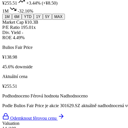
¥255.51
+3.44%
(+¥8.50)
1M
-32.16%
1M
6M
YTD
1Y
5Y
MAX
Market Cap
¥10.3B
P/E Ratio
195.01x
Div. Yield
-
ROE
4.49%
Bulios Fair Price
¥138.98
45.6% downside
Aktuální cena
¥255.51
Podhodnoceno
Férová hodnota
Nadhodnoceno
Podle Bulios Fair Price je akcie 301629.SZ aktuálně nadhodnocená vů
Odemknout férovou cenu
Valuation