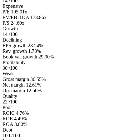
14
/100
Expensive
P/E
195.01x
EV/EBITDA
178.86x
P/S
24.60x
Growth
14
/100
Declining
EPS growth
28.54%
Rev. growth
1.78%
Book val. growth
29.90%
Profitability
30
/100
Weak
Gross margin
36.55%
Net margin
12.61%
Op. margin
12.56%
Quality
22
/100
Poor
ROIC
4.76%
ROE
4.49%
ROA
3.80%
Debt
100
/100