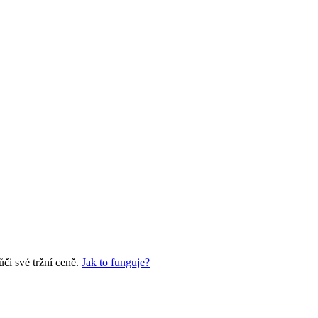
či své tržní ceně.
Jak to funguje?