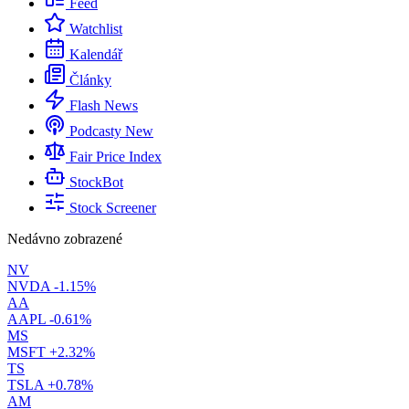
Feed
Watchlist
Kalendář
Články
Flash News
Podcasty
New
Fair Price Index
StockBot
Stock Screener
Nedávno zobrazené
NV
NVDA
-1.15%
AA
AAPL
-0.61%
MS
MSFT
+2.32%
TS
TSLA
+0.78%
AM