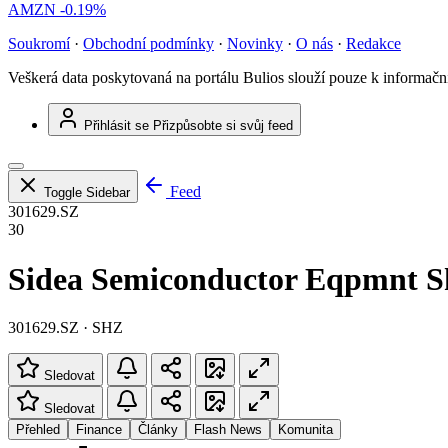
AMZN
-0.19%
Soukromí
·
Obchodní podmínky
·
Novinky
·
O nás
·
Redakce
Veškerá data poskytovaná na portálu Bulios slouží pouze k informač
Přihlásit se
Přizpůsobte si svůj feed
Feed
Toggle Sidebar
301629.SZ
30
Sidea Semiconductor Eqpmnt S
301629.SZ · SHZ
Sledovat
Sledovat
Přehled
Finance
Články
Flash News
Komunita