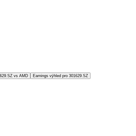
1629.SZ vs AMD
Earnings výhled pro 301629.SZ