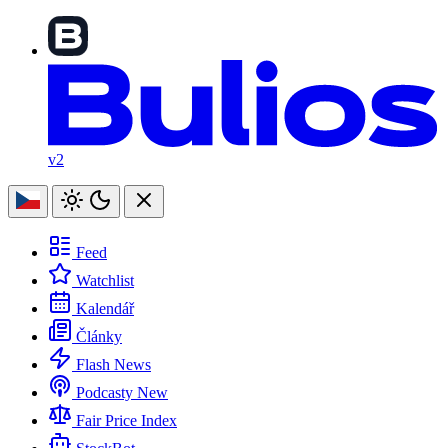
v2
Feed
Watchlist
Kalendář
Články
Flash News
Podcasty
New
Fair Price Index