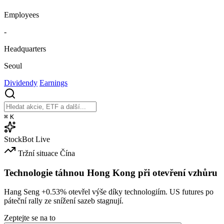
Employees
-
Headquarters
Seoul
Dividendy
Earnings
⌘
K
StockBot
Live
Tržní situace
Čína
Technologie táhnou Hong Kong při otevření vzhůru
Hang Seng
+0.53%
otevřel výše díky technologiím. US futures po
páteční rally ze snížení sazeb stagnují.
Zeptejte se na to