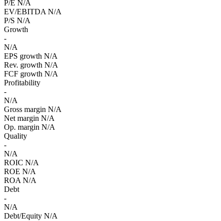
P/E
N/A
EV/EBITDA
N/A
P/S
N/A
Growth
-
N/A
EPS growth
N/A
Rev. growth
N/A
FCF growth
N/A
Profitability
-
N/A
Gross margin
N/A
Net margin
N/A
Op. margin
N/A
Quality
-
N/A
ROIC
N/A
ROE
N/A
ROA
N/A
Debt
-
N/A
Debt/Equity
N/A