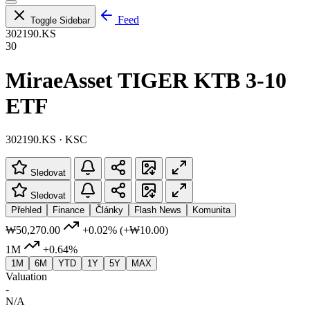
Feed
Toggle Sidebar
302190.KS
30
MiraeAsset TIGER KTB 3-10
ETF
302190.KS · KSC
Sledovat
Sledovat
Přehled
Finance
Články
Flash News
Komunita
₩50,270.00
+0.02%
(+₩10.00)
1M
+0.64%
1M
6M
YTD
1Y
5Y
MAX
Valuation
-
N/A