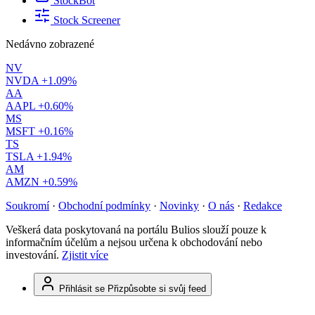
StockBot
Stock Screener
Nedávno zobrazené
NV
NVDA
+1.09%
AA
AAPL
+0.60%
MS
MSFT
+0.16%
TS
TSLA
+1.94%
AM
AMZN
+0.59%
Soukromí
·
Obchodní podmínky
·
Novinky
·
O nás
·
Redakce
Veškerá data poskytovaná na portálu Bulios slouží pouze k
informačním účelům a nejsou určena k obchodování nebo
investování.
Zjistit více
Přihlásit se
Přizpůsobte si svůj feed