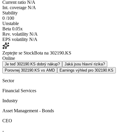
Current ratio
N/A
Int. coverage
N/A
Stability
0
/100
Unstable
Beta
0.05x
Rev. volatility
N/A
EPS volatility
N/A
Zeptejte se StockBota na 302190.KS
Online
Je teď 302190.KS dobrý nákup?
Jaká jsou hlavní rizika?
Porovnej 302190.KS vs AMD
Earnings výhled pro 302190.KS
Sector
Financial Services
Industry
Asset Management - Bonds
CEO
-