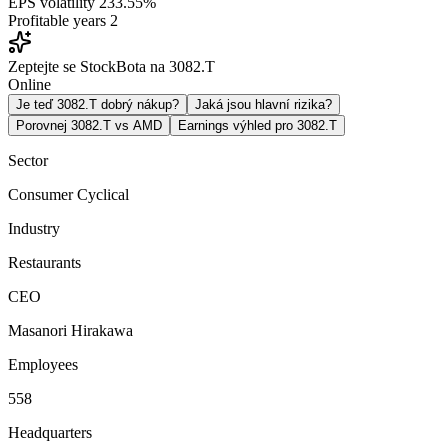
EPS volatility
233.55%
Profitable years
2
Zeptejte se StockBota na 3082.T
Online
Je teď 3082.T dobrý nákup?
Jaká jsou hlavní rizika?
Porovnej 3082.T vs AMD
Earnings výhled pro 3082.T
Sector
Consumer Cyclical
Industry
Restaurants
CEO
Masanori Hirakawa
Employees
558
Headquarters