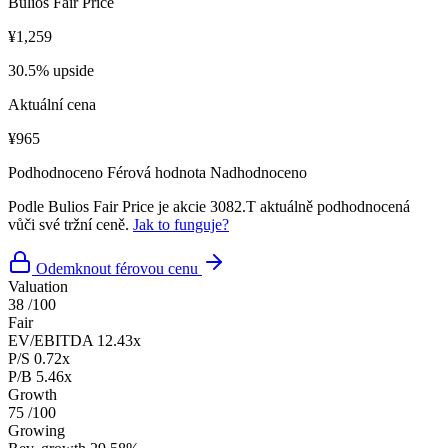
Bulios Fair Price
¥1,259
30.5% upside
Aktuální cena
¥965
Podhodnoceno
Férová hodnota
Nadhodnoceno
Podle Bulios Fair Price je akcie 3082.T aktuálně podhodnocená
vůči své tržní ceně.
Jak to funguje?
Odemknout férovou cenu
Valuation
38
/100
Fair
EV/EBITDA
12.43x
P/S
0.72x
P/B
5.46x
Growth
75
/100
Growing