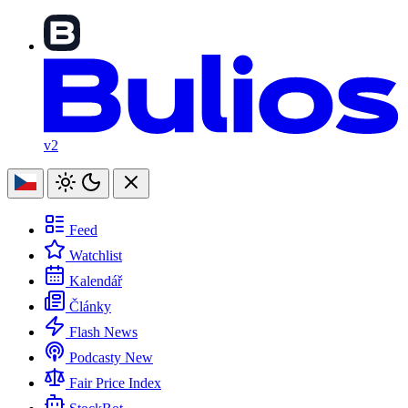
v2
Feed
Watchlist
Kalendář
Články
Flash News
Podcasty
New
Fair Price Index