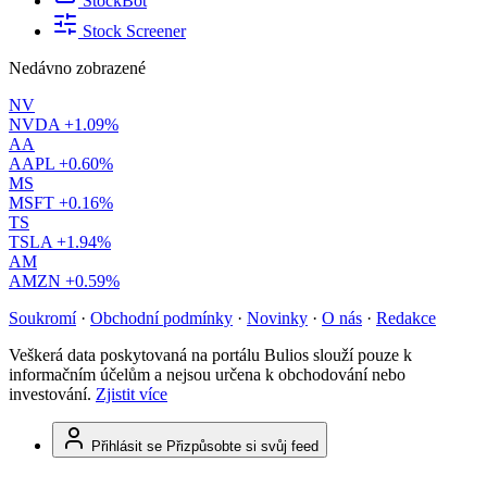
StockBot
Stock Screener
Nedávno zobrazené
NV
NVDA
+1.09%
AA
AAPL
+0.60%
MS
MSFT
+0.16%
TS
TSLA
+1.94%
AM
AMZN
+0.59%
Soukromí
·
Obchodní podmínky
·
Novinky
·
O nás
·
Redakce
Veškerá data poskytovaná na portálu Bulios slouží pouze k
informačním účelům a nejsou určena k obchodování nebo
investování.
Zjistit více
Přihlásit se
Přizpůsobte si svůj feed