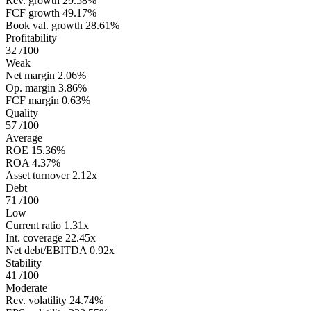
Rev. growth
29.58%
FCF growth
49.17%
Book val. growth
28.61%
Profitability
32
/100
Weak
Net margin
2.06%
Op. margin
3.86%
FCF margin
0.63%
Quality
57
/100
Average
ROE
15.36%
ROA
4.37%
Asset turnover
2.12x
Debt
71
/100
Low
Current ratio
1.31x
Int. coverage
22.45x
Net debt/EBITDA
0.92x
Stability
41
/100
Moderate
Rev. volatility
24.74%