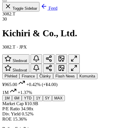
Feed
Toggle Sidebar
3082.T
30
Kichiri & Co., Ltd.
3082.T · JPX
Sledovat
Sledovat
Přehled
Finance
Články
Flash News
Komunita
¥965.00
+0.42%
(+¥4.00)
1M
+1.37%
1M
6M
YTD
1Y
5Y
MAX
Market Cap
¥10.9B
P/E Ratio
34.98x
Div. Yield
0.52%
ROE
15.36%