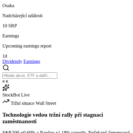
Osaka
Nadcházející události
10
SRP
Earnings
Upcoming earnings report
1d
Dividendy
Earnings
⌘
K
StockBot
Live
Tržní situace
Wall Street
Technologie vedou tržní rally při stagnaci
zaměstnanosti
S&P 500
+0.60%
a Nasdaq
+1.18%
vzrostly. Nečekaný červencový