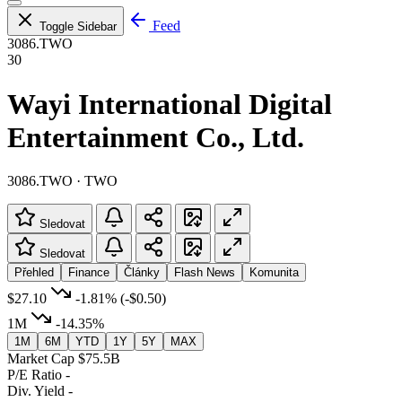
Feed
Toggle Sidebar
3086.TWO
30
Wayi International Digital
Entertainment Co., Ltd.
3086.TWO · TWO
Sledovat
Sledovat
Přehled
Finance
Články
Flash News
Komunita
$27.10
-1.81%
(-$0.50)
1M
-14.35%
1M
6M
YTD
1Y
5Y
MAX
Market Cap
$75.5B
P/E Ratio
-
Div. Yield
-