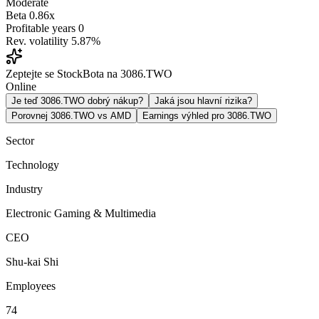
Moderate
Beta
0.86x
Profitable years
0
Rev. volatility
5.87%
Zeptejte se StockBota na 3086.TWO
Online
Je teď 3086.TWO dobrý nákup?
Jaká jsou hlavní rizika?
Porovnej 3086.TWO vs AMD
Earnings výhled pro 3086.TWO
Sector
Technology
Industry
Electronic Gaming & Multimedia
CEO
Shu-kai Shi
Employees
74