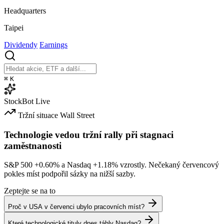
Headquarters
Taipei
Dividendy
Earnings
⌘
K
StockBot
Live
Tržní situace
Wall Street
Technologie vedou tržní rally při stagnaci
zaměstnanosti
S&P 500
+0.60%
a Nasdaq
+1.18%
vzrostly. Nečekaný červencový
pokles míst podpořil sázky na nižší sazby.
Zeptejte se na to
Proč v USA v červenci ubylo pracovních míst?
Které technologické tituly dnes táhly Nasdaq?