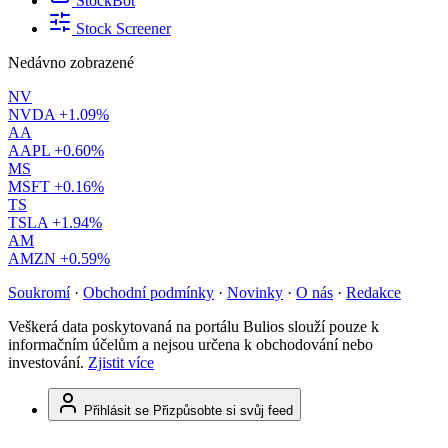
StockBot
Stock Screener
Nedávno zobrazené
NV
NVDA
+1.09%
AA
AAPL
+0.60%
MS
MSFT
+0.16%
TS
TSLA
+1.94%
AM
AMZN
+0.59%
Soukromí
·
Obchodní podmínky
·
Novinky
·
O nás
·
Redakce
Veškerá data poskytovaná na portálu Bulios slouží pouze k
informačním účelům a nejsou určena k obchodování nebo
investování.
Zjistit více
Přihlásit se
Přizpůsobte si svůj feed