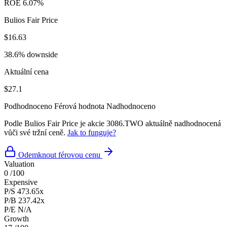
ROE
6.07%
Bulios Fair Price
$16.63
38.6% downside
Aktuální cena
$27.1
Podhodnoceno
Férová hodnota
Nadhodnoceno
Podle Bulios Fair Price je akcie 3086.TWO aktuálně nadhodnocená
vůči své tržní ceně.
Jak to funguje?
Odemknout férovou cenu
Valuation
0
/100
Expensive
P/S
473.65x
P/B
237.42x
P/E
N/A
Growth