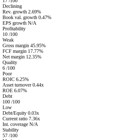
17
/100
Declining
Rev. growth
2.69%
Book val. growth
0.47%
EPS growth
N/A
Profitability
10
/100
Weak
Gross margin
45.95%
FCF margin
17.77%
Net margin
12.35%
Quality
6
/100
Poor
ROIC
6.25%
Asset turnover
0.44x
ROE
6.07%
Debt
100
/100
Low
Debt/Equity
0.03x
Current ratio
7.36x
Int. coverage
N/A
Stability
57
/100