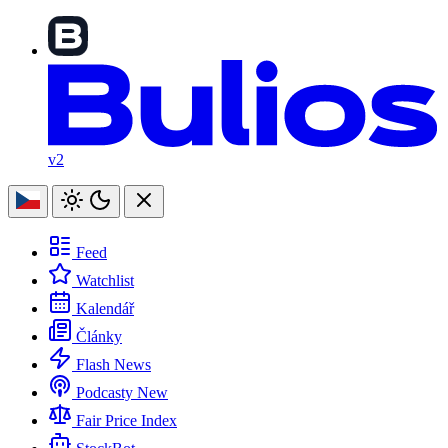
v2
Feed
Watchlist
Kalendář
Články
Flash News
Podcasty
New
Fair Price Index