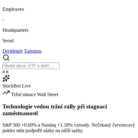
Employees
-
Headquarters
Seoul
Dividendy
Earnings
⌘
K
StockBot
Live
Tržní situace
Wall Street
Technologie vedou tržní rally při stagnaci
zaměstnanosti
S&P 500
+0.60%
a Nasdaq
+1.18%
vzrostly. Nečekaný červencový
pokles míst podpořil sázky na nižší sazby.