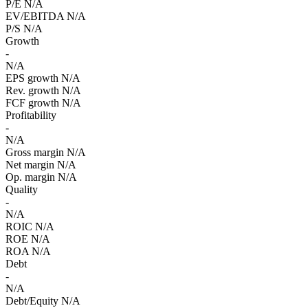
P/E
N/A
EV/EBITDA
N/A
P/S
N/A
Growth
-
N/A
EPS growth
N/A
Rev. growth
N/A
FCF growth
N/A
Profitability
-
N/A
Gross margin
N/A
Net margin
N/A
Op. margin
N/A
Quality
-
N/A
ROIC
N/A
ROE
N/A
ROA
N/A
Debt
-
N/A
Debt/Equity
N/A