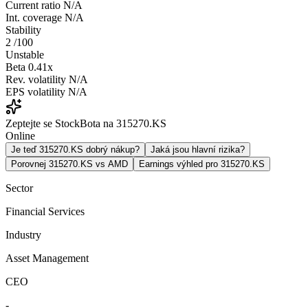
Current ratio
N/A
Int. coverage
N/A
Stability
2
/100
Unstable
Beta
0.41x
Rev. volatility
N/A
EPS volatility
N/A
Zeptejte se StockBota na 315270.KS
Online
Je teď 315270.KS dobrý nákup?
Jaká jsou hlavní rizika?
Porovnej 315270.KS vs AMD
Earnings výhled pro 315270.KS
Sector
Financial Services
Industry
Asset Management
CEO
-