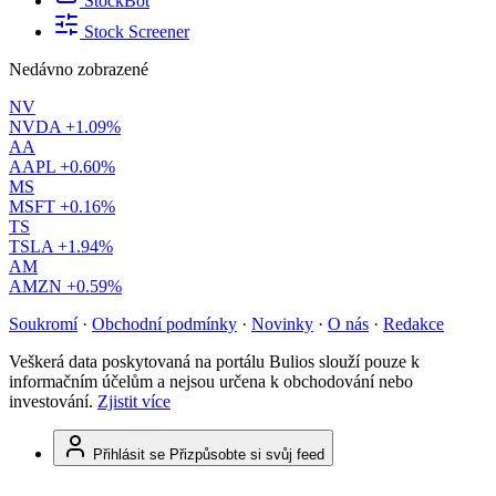
StockBot
Stock Screener
Nedávno zobrazené
NV
NVDA
+1.09%
AA
AAPL
+0.60%
MS
MSFT
+0.16%
TS
TSLA
+1.94%
AM
AMZN
+0.59%
Soukromí
·
Obchodní podmínky
·
Novinky
·
O nás
·
Redakce
Veškerá data poskytovaná na portálu Bulios slouží pouze k
informačním účelům a nejsou určena k obchodování nebo
investování.
Zjistit více
Přihlásit se
Přizpůsobte si svůj feed