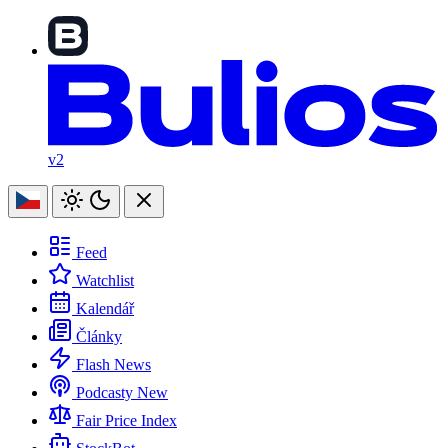
v2
Feed
Watchlist
Kalendář
Články
Flash News
Podcasty
New
Fair Price Index