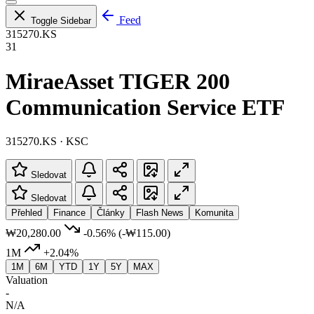
Feed
Toggle Sidebar
315270.KS
31
MiraeAsset TIGER 200
Communication Service ETF
315270.KS · KSC
Sledovat
Sledovat
Přehled
Finance
Články
Flash News
Komunita
₩20,280.00
-0.56%
(-₩115.00)
1M
+2.04%
1M
6M
YTD
1Y
5Y
MAX
Valuation
-
N/A