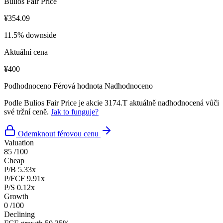
Bulios Fair Price
¥354.09
11.5% downside
Aktuální cena
¥400
Podhodnoceno
Férová hodnota
Nadhodnoceno
Podle Bulios Fair Price je akcie 3174.T aktuálně nadhodnocená vůči
své tržní ceně.
Jak to funguje?
Odemknout férovou cenu
Valuation
85
/100
Cheap
P/B
5.33x
P/FCF
9.91x
P/S
0.12x
Growth
0
/100
Declining