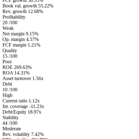
FCF growth
50.35%
Book val. growth
55.22%
Rev. growth
12.68%
Profitability
20
/100
Weak
Net margin
9.15%
Op. margin
4.57%
FCF margin
1.21%
Quality
15
/100
Poor
ROE
269.63%
ROA
14.31%
Asset turnover
1.56x
Debt
10
/100
High
Current ratio
1.12x
Int. coverage
-11.23x
Debt/Equity
18.97x
Stability
44
/100
Moderate
Rev. volatility
7.42%