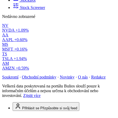
StockBot
Stock Screener
Nedávno zobrazené
NV
NVDA
+1.09%
AA
AAPL
+0.60%
MS
MSFT
+0.16%
TS
TSLA
+1.94%
AM
AMZN
+0.59%
Soukromí
·
Obchodní podmínky
·
Novinky
·
O nás
·
Redakce
Veškerá data poskytovaná na portálu Bulios slouží pouze k
informačním účelům a nejsou určena k obchodování nebo
investování.
Zjistit více
Přihlásit se
Přizpůsobte si svůj feed