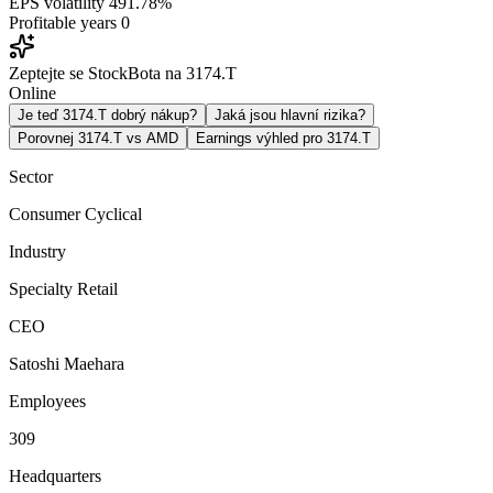
EPS volatility
491.78%
Profitable years
0
Zeptejte se StockBota na 3174.T
Online
Je teď 3174.T dobrý nákup?
Jaká jsou hlavní rizika?
Porovnej 3174.T vs AMD
Earnings výhled pro 3174.T
Sector
Consumer Cyclical
Industry
Specialty Retail
CEO
Satoshi Maehara
Employees
309
Headquarters