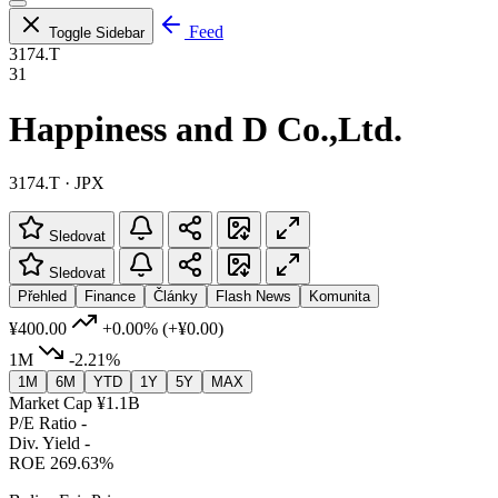
Feed
Toggle Sidebar
3174.T
31
Happiness and D Co.,Ltd.
3174.T · JPX
Sledovat
Sledovat
Přehled
Finance
Články
Flash News
Komunita
¥400.00
+0.00%
(+¥0.00)
1M
-2.21%
1M
6M
YTD
1Y
5Y
MAX
Market Cap
¥1.1B
P/E Ratio
-
Div. Yield
-
ROE
269.63%