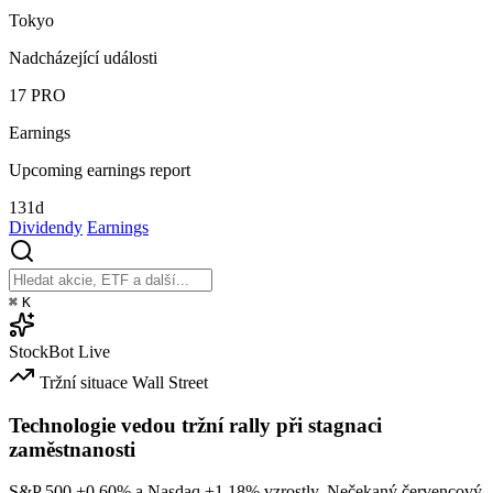
Tokyo
Nadcházející události
17
PRO
Earnings
Upcoming earnings report
131d
Dividendy
Earnings
⌘
K
StockBot
Live
Tržní situace
Wall Street
Technologie vedou tržní rally při stagnaci
zaměstnanosti
S&P 500
+0.60%
a Nasdaq
+1.18%
vzrostly. Nečekaný červencový