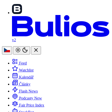
v2
Feed
Watchlist
Kalendář
Články
Flash News
Podcasty
New
Fair Price Index