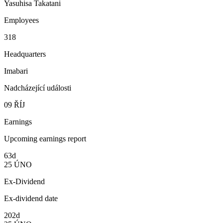
Yasuhisa Takatani
Employees
318
Headquarters
Imabari
Nadcházející události
09
ŘÍJ
Earnings
Upcoming earnings report
63d
25
ÚNO
Ex-Dividend
Ex-dividend date
202d