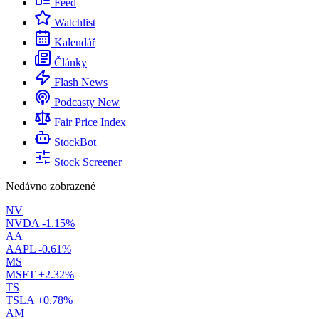
Feed
Watchlist
Kalendář
Články
Flash News
Podcasty
New
Fair Price Index
StockBot
Stock Screener
Nedávno zobrazené
NV
NVDA
-1.15%
AA
AAPL
-0.61%
MS
MSFT
+2.32%
TS
TSLA
+0.78%
AM