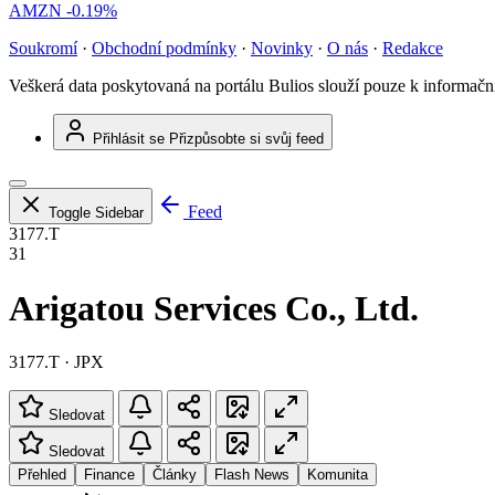
AMZN
-0.19%
Soukromí
·
Obchodní podmínky
·
Novinky
·
O nás
·
Redakce
Veškerá data poskytovaná na portálu Bulios slouží pouze k informač
Přihlásit se
Přizpůsobte si svůj feed
Feed
Toggle Sidebar
3177.T
31
Arigatou Services Co., Ltd.
3177.T · JPX
Sledovat
Sledovat
Přehled
Finance
Články
Flash News
Komunita