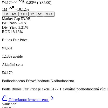
¥4,170.00
-0.83%
(-¥35.00)
1M
+18.12%
1M
6M
YTD
1Y
5Y
MAX
Market Cap
¥3.9B
P/E Ratio
6.40x
Div. Yield
3.21%
ROE
18.13%
Bulios Fair Price
¥4,681
12.3% upside
Aktuální cena
¥4,170
Podhodnoceno
Férová hodnota
Nadhodnoceno
Podle Bulios Fair Price je akcie 3177.T aktuálně podhodnocená vůči 
Odemknout férovou cenu
Valuation