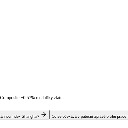
i Composite
+0.57%
rostl díky zlatu.
s táhnou index Shanghai?
Co se očekává v páteční zprávě o trhu práce