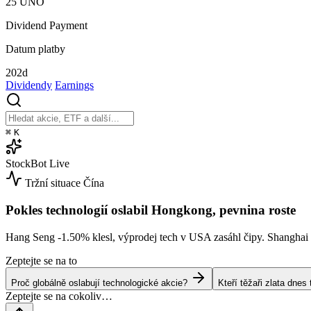
25
ÚNO
Dividend Payment
Datum platby
202d
Dividendy
Earnings
⌘
K
StockBot
Live
Tržní situace
Čína
Pokles technologií oslabil Hongkong, pevnina roste
Hang Seng
-1.50%
klesl, výprodej tech v USA zasáhl čipy. Shangha
Zeptejte se na to
Proč globálně oslabují technologické akcie?
Kteří těžaři zlata dne