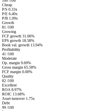
100
/100
Cheap
P/S
0.33x
P/E
6.40x
P/B
1.09x
Growth
81
/100
Growing
FCF growth
31.06%
EPS growth
18.58%
Book val. growth
13.94%
Profitability
41
/100
Moderate
Op. margin
9.69%
Gross margin
65.58%
FCF margin
0.00%
Quality
82
/100
Excellent
ROA
8.97%
ROIC
13.68%
Asset turnover
1.75x
Debt
99
/100