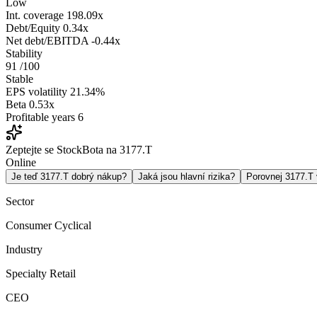
Low
Int. coverage
198.09x
Debt/Equity
0.34x
Net debt/EBITDA
-0.44x
Stability
91
/100
Stable
EPS volatility
21.34%
Beta
0.53x
Profitable years
6
Zeptejte se StockBota na 3177.T
Online
Je teď 3177.T dobrý nákup?
Jaká jsou hlavní rizika?
Porovnej 3177.T
Sector
Consumer Cyclical
Industry
Specialty Retail
CEO