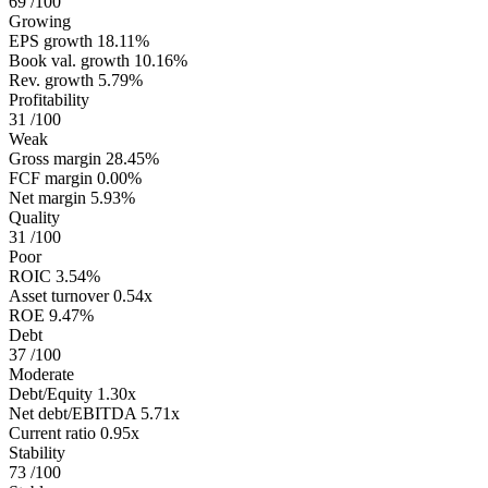
69
/100
Growing
EPS growth
18.11%
Book val. growth
10.16%
Rev. growth
5.79%
Profitability
31
/100
Weak
Gross margin
28.45%
FCF margin
0.00%
Net margin
5.93%
Quality
31
/100
Poor
ROIC
3.54%
Asset turnover
0.54x
ROE
9.47%
Debt
37
/100
Moderate
Debt/Equity
1.30x
Net debt/EBITDA
5.71x
Current ratio
0.95x
Stability
73
/100