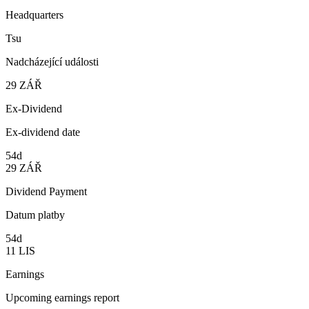
Headquarters
Tsu
Nadcházející události
29
ZÁŘ
Ex-Dividend
Ex-dividend date
54d
29
ZÁŘ
Dividend Payment
Datum platby
54d
11
LIS
Earnings
Upcoming earnings report