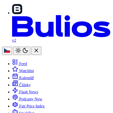
v2
Feed
Watchlist
Kalendář
Články
Flash News
Podcasty
New
Fair Price Index