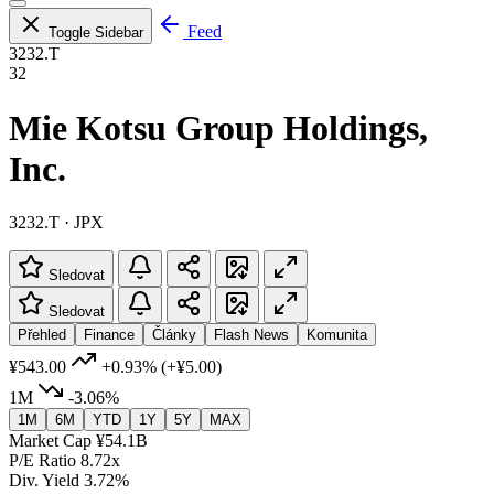
Feed
Toggle Sidebar
3232.T
32
Mie Kotsu Group Holdings,
Inc.
3232.T · JPX
Sledovat
Sledovat
Přehled
Finance
Články
Flash News
Komunita
¥543.00
+0.93%
(+¥5.00)
1M
-3.06%
1M
6M
YTD
1Y
5Y
MAX
Market Cap
¥54.1B
P/E Ratio
8.72x
Div. Yield
3.72%