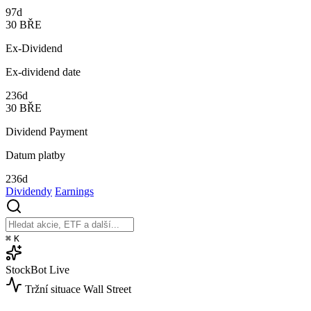
97d
30
BŘE
Ex-Dividend
Ex-dividend date
236d
30
BŘE
Dividend Payment
Datum platby
236d
Dividendy
Earnings
⌘
K
StockBot
Live
Tržní situace
Wall Street