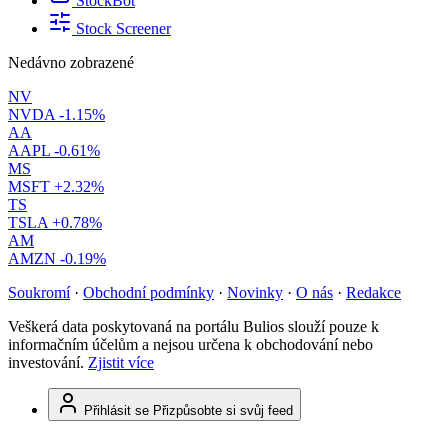
StockBot
Stock Screener
Nedávno zobrazené
NV
NVDA
-1.15%
AA
AAPL
-0.61%
MS
MSFT
+2.32%
TS
TSLA
+0.78%
AM
AMZN
-0.19%
Soukromí
·
Obchodní podmínky
·
Novinky
·
O nás
·
Redakce
Veškerá data poskytovaná na portálu Bulios slouží pouze k
informačním účelům a nejsou určena k obchodování nebo
investování.
Zjistit více
Přihlásit se
Přizpůsobte si svůj feed