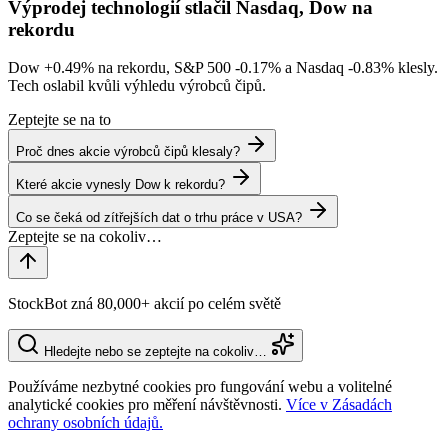
Výprodej technologií stlačil Nasdaq, Dow na
rekordu
Dow
+0.49%
na rekordu, S&P 500
-0.17%
a Nasdaq
-0.83%
klesly.
Tech oslabil kvůli výhledu výrobců čipů.
Zeptejte se na to
Proč dnes akcie výrobců čipů klesaly?
Které akcie vynesly Dow k rekordu?
Co se čeká od zítřejších dat o trhu práce v USA?
StockBot zná 80,000+ akcií po celém světě
Hledejte nebo se zeptejte na cokoliv…
Používáme nezbytné cookies pro fungování webu a volitelné
analytické cookies pro měření návštěvnosti.
Více v Zásadách
ochrany osobních údajů.