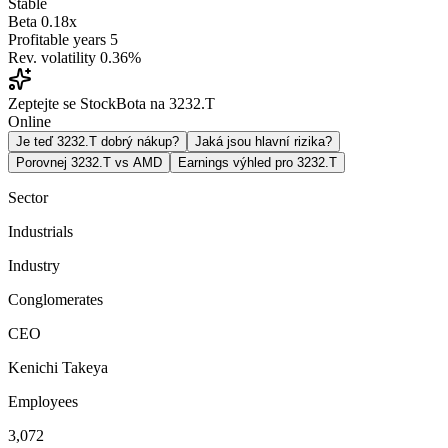
Stable
Beta
0.18x
Profitable years
5
Rev. volatility
0.36%
Zeptejte se StockBota na 3232.T
Online
Je teď 3232.T dobrý nákup?
Jaká jsou hlavní rizika?
Porovnej 3232.T vs AMD
Earnings výhled pro 3232.T
Sector
Industrials
Industry
Conglomerates
CEO
Kenichi Takeya
Employees
3,072