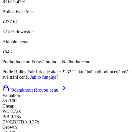
ROE
9.47%
Bulios Fair Price
¥337.67
37.8% downside
Aktuální cena
¥543
Podhodnoceno
Férová hodnota
Nadhodnoceno
Podle Bulios Fair Price je akcie 3232.T aktuálně nadhodnocená vůči
své tržní ceně.
Jak to funguje?
Odemknout férovou cenu
Valuation
85
/100
Cheap
P/E
8.72x
P/B
0.78x
EV/EBITDA
9.37x
Growth