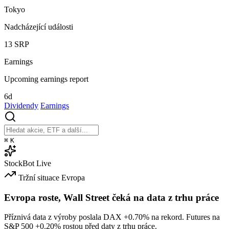
Tokyo
Nadcházející události
13
SRP
Earnings
Upcoming earnings report
6d
Dividendy
Earnings
⌘
K
StockBot
Live
Tržní situace
Evropa
Evropa roste, Wall Street čeká na data z trhu práce
Příznivá data z výroby poslala DAX
+0.70%
na rekord. Futures na
S&P 500
+0.20%
rostou před daty z trhu práce.