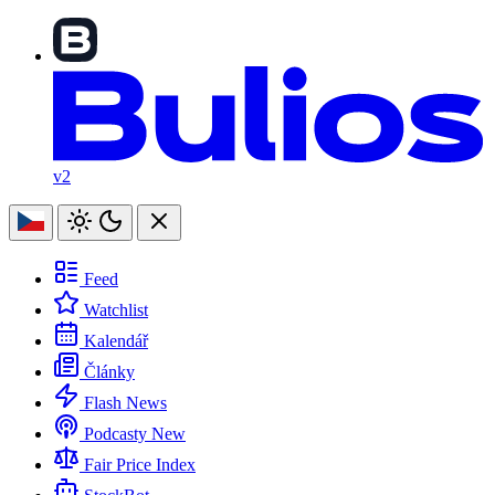
v2
Feed
Watchlist
Kalendář
Články
Flash News
Podcasty
New
Fair Price Index