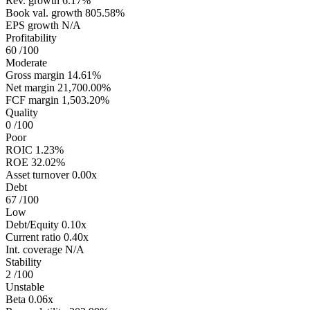
Rev. growth
6.17%
Book val. growth
805.58%
EPS growth
N/A
Profitability
60
/100
Moderate
Gross margin
14.61%
Net margin
21,700.00%
FCF margin
1,503.20%
Quality
0
/100
Poor
ROIC
1.23%
ROE
32.02%
Asset turnover
0.00x
Debt
67
/100
Low
Debt/Equity
0.10x
Current ratio
0.40x
Int. coverage
N/A
Stability
2
/100
Unstable
Beta
0.06x