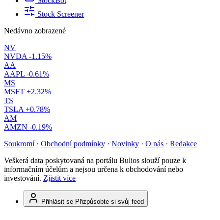
StockBot
Stock Screener
Nedávno zobrazené
NV
NVDA
-1.15%
AA
AAPL
-0.61%
MS
MSFT
+2.32%
TS
TSLA
+0.78%
AM
AMZN
-0.19%
Soukromí
·
Obchodní podmínky
·
Novinky
·
O nás
·
Redakce
Veškerá data poskytovaná na portálu Bulios slouží pouze k
informačním účelům a nejsou určena k obchodování nebo
investování.
Zjistit více
Přihlásit se
Přizpůsobte si svůj feed