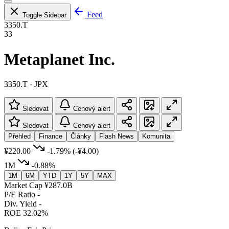
Feed
Toggle Sidebar
3350.T
33
Metaplanet Inc.
3350.T · JPX
Sledovat
Cenový alert
Sledovat
Cenový alert
Přehled
Finance
Články
Flash News
Komunita
¥220.00
-1.79%
(-¥4.00)
1M
-0.88%
1M
6M
YTD
1Y
5Y
MAX
Market Cap
¥287.0B
P/E Ratio
-
Div. Yield
-
ROE
32.02%