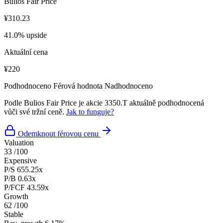
Bulios Fair Price
¥310.23
41.0% upside
Aktuální cena
¥220
Podhodnoceno
Férová hodnota
Nadhodnoceno
Podle Bulios Fair Price je akcie 3350.T aktuálně podhodnocená
vůči své tržní ceně.
Jak to funguje?
Odemknout férovou cenu
Valuation
33
/100
Expensive
P/S
655.25x
P/B
0.63x
P/FCF
43.59x
Growth
62
/100
Stable