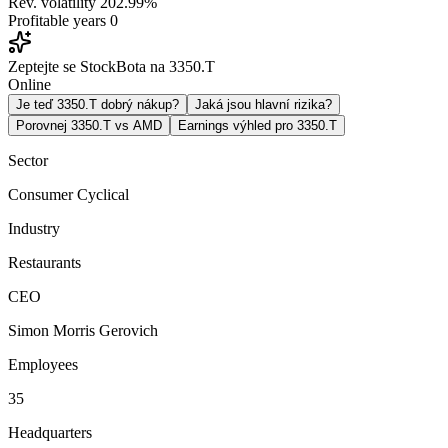
Rev. volatility
202.99%
Profitable years
0
Zeptejte se StockBota na 3350.T
Online
Je teď 3350.T dobrý nákup?
Jaká jsou hlavní rizika?
Porovnej 3350.T vs AMD
Earnings výhled pro 3350.T
Sector
Consumer Cyclical
Industry
Restaurants
CEO
Simon Morris Gerovich
Employees
35
Headquarters