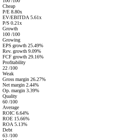
100
/100
Cheap
P/E
8.80x
EV/EBITDA
5.61x
P/S
0.21x
Growth
100
/100
Growing
EPS growth
25.49%
Rev. growth
9.09%
FCF growth
29.16%
Profitability
22
/100
Weak
Gross margin
26.27%
Net margin
2.44%
Op. margin
3.39%
Quality
60
/100
Average
ROIC
6.64%
ROE
15.66%
ROA
5.13%
Debt
63
/100