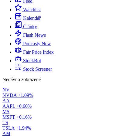
Feed
Watchlist
Kalendář
Články
Flash News
Podcasty
New
Fair Price Index
StockBot
Stock Screener
Nedávno zobrazené
NV
NVDA
+1.09%
AA
AAPL
+0.60%
MS
MSFT
+0.16%
TS
TSLA
+1.94%
AM