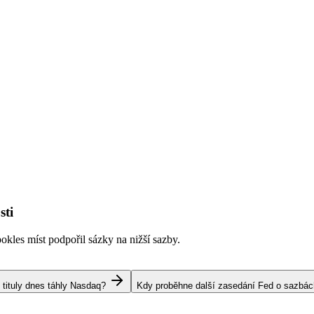
sti
kles míst podpořil sázky na nižší sazby.
 tituly dnes táhly Nasdaq?
Kdy proběhne další zasedání Fed o sazbá