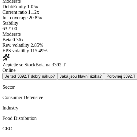
Moderate
Debt/Equity
1.05x
Current ratio
1.12x
Int. coverage
20.85x
Stability
63
/100
Moderate
Beta
0.36x
Rev. volatility
2.85%
EPS volatility
115.49%
Zeptejte se StockBota na 3392.T
Online
Je teď 3392.T dobrý nákup?
Jaká jsou hlavní rizika?
Porovnej 3392.T
Sector
Consumer Defensive
Industry
Food Distribution
CEO