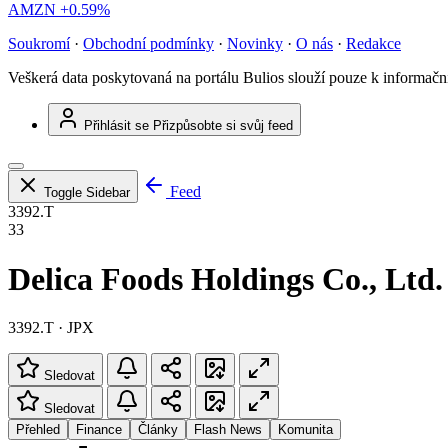
AMZN
+0.59%
Soukromí
·
Obchodní podmínky
·
Novinky
·
O nás
·
Redakce
Veškerá data poskytovaná na portálu Bulios slouží pouze k informač
Přihlásit se
Přizpůsobte si svůj feed
Feed
Toggle Sidebar
3392.T
33
Delica Foods Holdings Co., Ltd.
3392.T · JPX
Sledovat
Sledovat
Přehled
Finance
Články
Flash News
Komunita