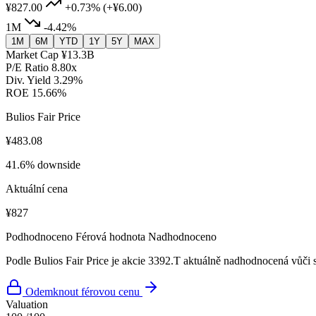
¥827.00
+0.73%
(+¥6.00)
1M
-4.42%
1M
6M
YTD
1Y
5Y
MAX
Market Cap
¥13.3B
P/E Ratio
8.80x
Div. Yield
3.29%
ROE
15.66%
Bulios Fair Price
¥483.08
41.6% downside
Aktuální cena
¥827
Podhodnoceno
Férová hodnota
Nadhodnoceno
Podle Bulios Fair Price je akcie 3392.T aktuálně nadhodnocená vůči s
Odemknout férovou cenu
Valuation