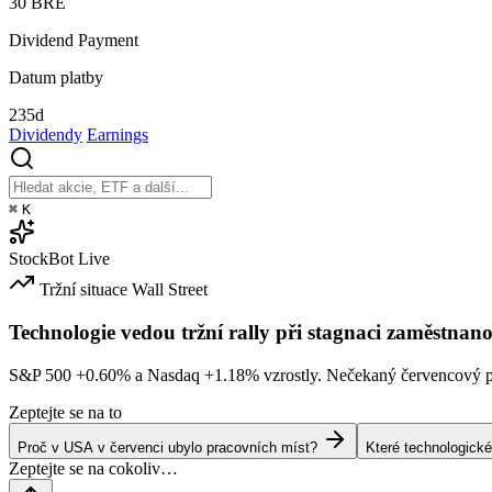
30
BŘE
Dividend Payment
Datum platby
235d
Dividendy
Earnings
⌘
K
StockBot
Live
Tržní situace
Wall Street
Technologie vedou tržní rally při stagnaci zaměstnano
S&P 500
+0.60%
a Nasdaq
+1.18%
vzrostly. Nečekaný červencový po
Zeptejte se na to
Proč v USA v červenci ubylo pracovních míst?
Které technologické