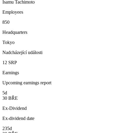
Isamu Tachimoto
Employees
850
Headquarters
Tokyo
Nadcházející události
12
SRP
Earnings
Upcoming earnings report
5d
30
BŘE
Ex-Dividend
Ex-dividend date
235d