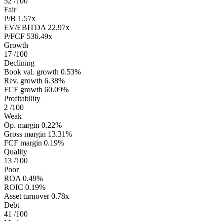
52
/100
Fair
P/B
1.57x
EV/EBITDA
22.97x
P/FCF
536.49x
Growth
17
/100
Declining
Book val. growth
0.53%
Rev. growth
6.38%
FCF growth
60.09%
Profitability
2
/100
Weak
Op. margin
0.22%
Gross margin
13.31%
FCF margin
0.19%
Quality
13
/100
Poor
ROA
0.49%
ROIC
0.19%
Asset turnover
0.78x
Debt
41
/100