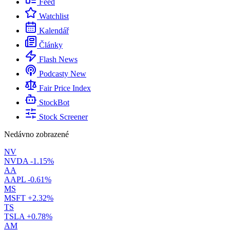
Feed
Watchlist
Kalendář
Články
Flash News
Podcasty
New
Fair Price Index
StockBot
Stock Screener
Nedávno zobrazené
NV
NVDA
-1.15%
AA
AAPL
-0.61%
MS
MSFT
+2.32%
TS
TSLA
+0.78%
AM