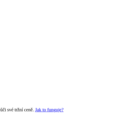
či své tržní ceně.
Jak to funguje?