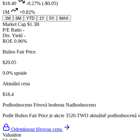
$18.40
-0.27%
(-$0.05)
1M
+9.82%
1M
6M
YTD
1Y
5Y
MAX
Market Cap
$1.3B
P/E Ratio
-
Div. Yield
-
ROE
0.96%
Bulios Fair Price
$20.05
9.0% upside
Aktuální cena
$18.4
Podhodnoceno
Férová hodnota
Nadhodnoceno
Podle Bulios Fair Price je akcie 3520.TWO aktuálně podhodnocená vů
Odemknout férovou cenu
Valuation