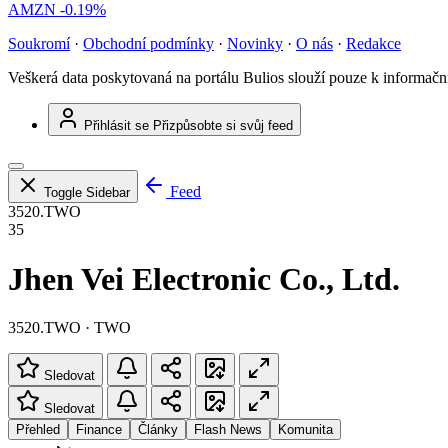
AMZN
-0.19%
Soukromí
·
Obchodní podmínky
·
Novinky
·
O nás
·
Redakce
Veškerá data poskytovaná na portálu Bulios slouží pouze k informač
Přihlásit se
Přizpůsobte si svůj feed
Feed
Toggle Sidebar
3520.TWO
35
Jhen Vei Electronic Co., Ltd.
3520.TWO · TWO
Sledovat
Sledovat
Přehled
Finance
Články
Flash News
Komunita