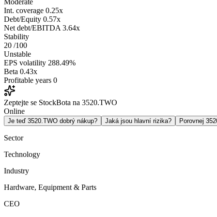
Moderate
Int. coverage
0.25x
Debt/Equity
0.57x
Net debt/EBITDA
3.64x
Stability
20
/100
Unstable
EPS volatility
288.49%
Beta
0.43x
Profitable years
0
Zeptejte se StockBota na 3520.TWO
Online
Je teď 3520.TWO dobrý nákup?
Jaká jsou hlavní rizika?
Porovnej 35
Sector
Technology
Industry
Hardware, Equipment & Parts
CEO