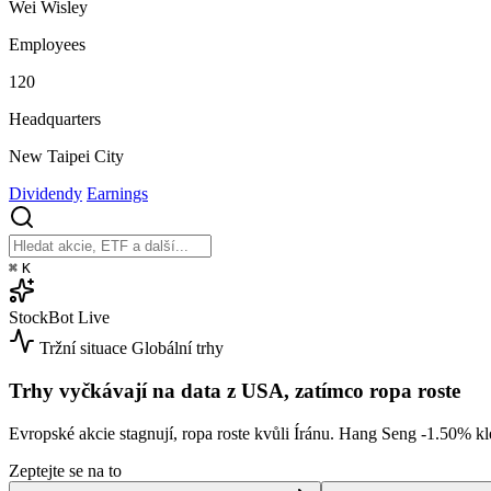
Wei Wisley
Employees
120
Headquarters
New Taipei City
Dividendy
Earnings
⌘
K
StockBot
Live
Tržní situace
Globální trhy
Trhy vyčkávají na data z USA, zatímco ropa roste
Evropské akcie stagnují, ropa roste kvůli Íránu. Hang Seng
-1.50%
kl
Zeptejte se na to