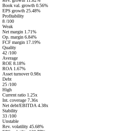
Rev. growth
11.82%
Book val. growth
0.56%
EPS growth
25.48%
Profitability
8
/100
Weak
Net margin
1.71%
Op. margin
6.84%
FCF margin
17.19%
Quality
42
/100
Average
ROE
8.18%
ROA
1.67%
Asset turnover
0.98x
Debt
25
/100
High
Current ratio
1.25x
Int. coverage
7.36x
Net debt/EBITDA
4.38x
Stability
33
/100
Unstable
Rev. volatility
45.68%