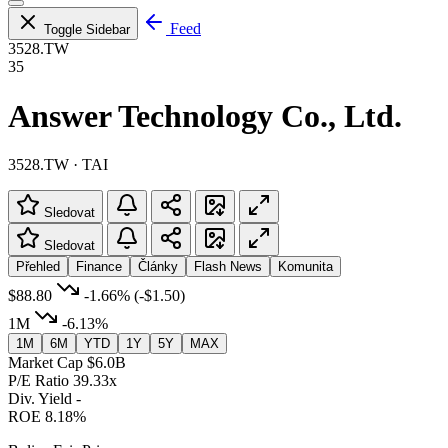
Feed
Toggle Sidebar
3528.TW
35
Answer Technology Co., Ltd.
3528.TW · TAI
Sledovat
Sledovat
Přehled
Finance
Články
Flash News
Komunita
$88.80
-1.66%
(-$1.50)
1M
-6.13%
1M
6M
YTD
1Y
5Y
MAX
Market Cap
$6.0B
P/E Ratio
39.33x
Div. Yield
-
ROE
8.18%