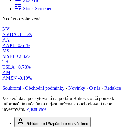
StockBot
Stock Screener
Nedávno zobrazené
NV
NVDA
-1.15%
AA
AAPL
-0.61%
MS
MSFT
+2.32%
TS
TSLA
+0.78%
AM
AMZN
-0.19%
Soukromí
·
Obchodní podmínky
·
Novinky
·
O nás
·
Redakce
Veškerá data poskytovaná na portálu Bulios slouží pouze k
informačním účelům a nejsou určena k obchodování nebo
investování.
Zjistit více
Přihlásit se
Přizpůsobte si svůj feed