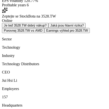
EPS volatility
120.77%
Profitable years
6
Zeptejte se StockBota na 3528.TW
Online
Je teď 3528.TW dobrý nákup?
Jaká jsou hlavní rizika?
Porovnej 3528.TW vs AMD
Earnings výhled pro 3528.TW
Sector
Technology
Industry
Technology Distributors
CEO
Jui Hsi Li
Employees
157
Headquarters