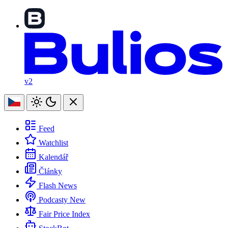
v2
Feed
Watchlist
Kalendář
Články
Flash News
Podcasty
New
Fair Price Index