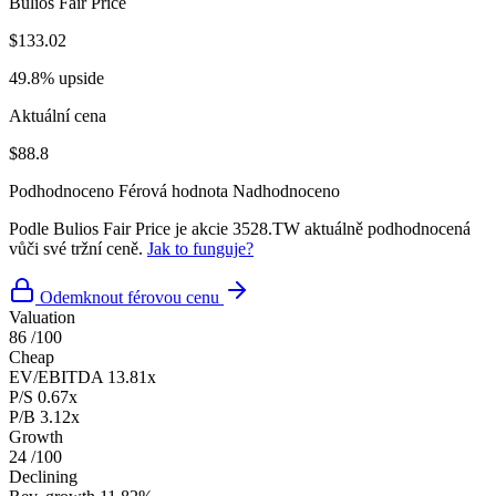
Bulios Fair Price
$133.02
49.8% upside
Aktuální cena
$88.8
Podhodnoceno
Férová hodnota
Nadhodnoceno
Podle Bulios Fair Price je akcie 3528.TW aktuálně podhodnocená
vůči své tržní ceně.
Jak to funguje?
Odemknout férovou cenu
Valuation
86
/100
Cheap
EV/EBITDA
13.81x
P/S
0.67x
P/B
3.12x
Growth
24
/100
Declining