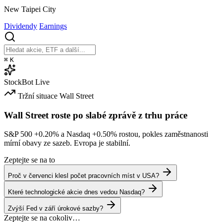
New Taipei City
Dividendy
Earnings
⌘
K
StockBot
Live
Tržní situace
Wall Street
Wall Street roste po slabé zprávě z trhu práce
S&P 500
+0.20%
a Nasdaq
+0.50%
rostou, pokles zaměstnanosti
mírní obavy ze sazeb. Evropa je stabilní.
Zeptejte se na to
Proč v červenci klesl počet pracovních míst v USA?
Které technologické akcie dnes vedou Nasdaq?
Zvýší Fed v září úrokové sazby?