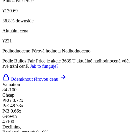
Bulios Fair Price
¥139.69
36.8% downside
Aktuální cena
¥221
Podhodnoceno
Férová hodnota
Nadhodnoceno
Podle Bulios Fair Price je akcie 3639.T aktuálně nadhodnocená vůči
své tržní ceně.
Jak to funguje?
Odemknout férovou cenu
Valuation
84
/100
Cheap
PEG
0.72x
P/E
48.33x
P/B
0.66x
Growth
4
/100
Declining