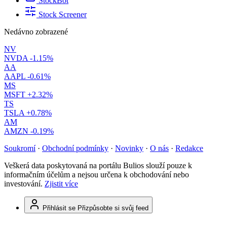
StockBot
Stock Screener
Nedávno zobrazené
NV
NVDA
-1.15%
AA
AAPL
-0.61%
MS
MSFT
+2.32%
TS
TSLA
+0.78%
AM
AMZN
-0.19%
Soukromí
·
Obchodní podmínky
·
Novinky
·
O nás
·
Redakce
Veškerá data poskytovaná na portálu Bulios slouží pouze k
informačním účelům a nejsou určena k obchodování nebo
investování.
Zjistit více
Přihlásit se
Přizpůsobte si svůj feed