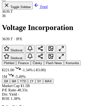
Feed
Toggle Sidebar
3639.T
36
Voltage Incorporation
3639.T · JPX
Sledovat
Sledovat
Přehled
Finance
Články
Flash News
Komunita
¥221.00
-1.34%
(-¥3.00)
1M
-5.49%
1M
6M
YTD
1Y
5Y
MAX
Market Cap
¥1.5B
P/E Ratio
48.33x
Div. Yield
-
ROE
1.38%