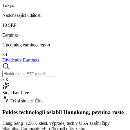
Tokyo
Nadcházející události
13
SRP
Earnings
Upcoming earnings report
6d
Dividendy
Earnings
⌘
K
StockBot
Live
Tržní situace
Čína
Pokles technologií oslabil Hongkong, pevnina roste
Hang Seng
-1.50%
klesl, výprodej tech v USA zasáhl čipy.
Shanghai Composite
+0.57%
rostl díky zlatu.