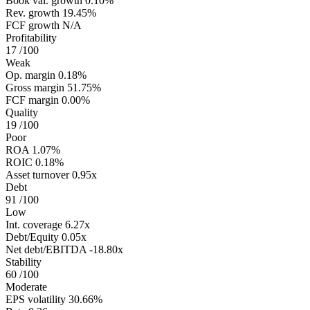
Book val. growth
0.10%
Rev. growth
19.45%
FCF growth
N/A
Profitability
17
/100
Weak
Op. margin
0.18%
Gross margin
51.75%
FCF margin
0.00%
Quality
19
/100
Poor
ROA
1.07%
ROIC
0.18%
Asset turnover
0.95x
Debt
91
/100
Low
Int. coverage
6.27x
Debt/Equity
0.05x
Net debt/EBITDA
-18.80x
Stability
60
/100
Moderate
EPS volatility
30.66%