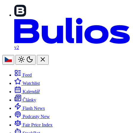
v2
Feed
Watchlist
Kalendář
Články
Flash News
Podcasty
New
Fair Price Index