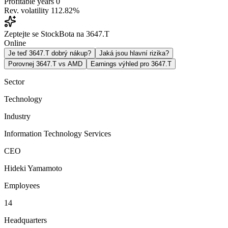
Profitable years
0
Rev. volatility
112.82%
Zeptejte se StockBota na 3647.T
Online
Je teď 3647.T dobrý nákup?
Jaká jsou hlavní rizika?
Porovnej 3647.T vs AMD
Earnings výhled pro 3647.T
Sector
Technology
Industry
Information Technology Services
CEO
Hideki Yamamoto
Employees
14
Headquarters