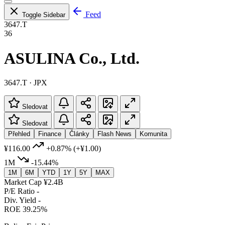
Feed
Toggle Sidebar
3647.T
36
ASULINA Co., Ltd.
3647.T · JPX
Sledovat
Sledovat
Přehled
Finance
Články
Flash News
Komunita
¥116.00
+0.87%
(+¥1.00)
1M
-15.44%
1M
6M
YTD
1Y
5Y
MAX
Market Cap
¥2.4B
P/E Ratio
-
Div. Yield
-
ROE
39.25%