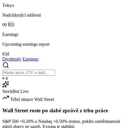
Tokyo
Nadcházející události
09
ŘÍJ
Earnings
Upcoming earnings report
63d
Dividendy
Earnings
⌘
K
StockBot
Live
Tržní situace
Wall Street
Wall Street roste po slabé zprávě z trhu práce
S&P 500
+0.20%
a Nasdaq
+0.50%
rostou, pokles zaměstnanosti
mírní obavy ze sazeb. Evropa je stabilní.