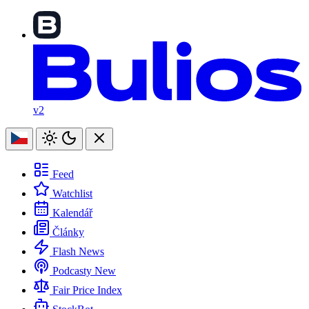
v2
Feed
Watchlist
Kalendář
Články
Flash News
Podcasty
New
Fair Price Index