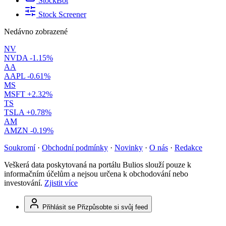
StockBot
Stock Screener
Nedávno zobrazené
NV
NVDA
-1.15%
AA
AAPL
-0.61%
MS
MSFT
+2.32%
TS
TSLA
+0.78%
AM
AMZN
-0.19%
Soukromí
·
Obchodní podmínky
·
Novinky
·
O nás
·
Redakce
Veškerá data poskytovaná na portálu Bulios slouží pouze k
informačním účelům a nejsou určena k obchodování nebo
investování.
Zjistit více
Přihlásit se
Přizpůsobte si svůj feed