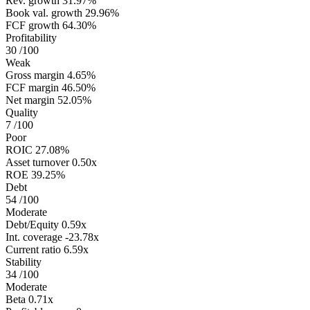
Rev. growth
31.97%
Book val. growth
29.96%
FCF growth
64.30%
Profitability
30
/100
Weak
Gross margin
4.65%
FCF margin
46.50%
Net margin
52.05%
Quality
7
/100
Poor
ROIC
27.08%
Asset turnover
0.50x
ROE
39.25%
Debt
54
/100
Moderate
Debt/Equity
0.59x
Int. coverage
-23.78x
Current ratio
6.59x
Stability
34
/100
Moderate
Beta
0.71x