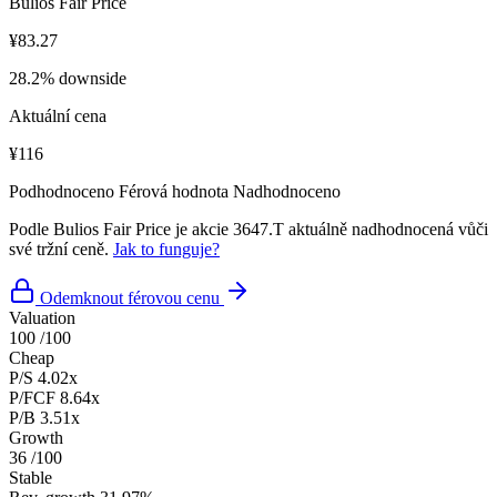
Bulios Fair Price
¥83.27
28.2% downside
Aktuální cena
¥116
Podhodnoceno
Férová hodnota
Nadhodnoceno
Podle Bulios Fair Price je akcie 3647.T aktuálně nadhodnocená vůči
své tržní ceně.
Jak to funguje?
Odemknout férovou cenu
Valuation
100
/100
Cheap
P/S
4.02x
P/FCF
8.64x
P/B
3.51x
Growth
36
/100
Stable