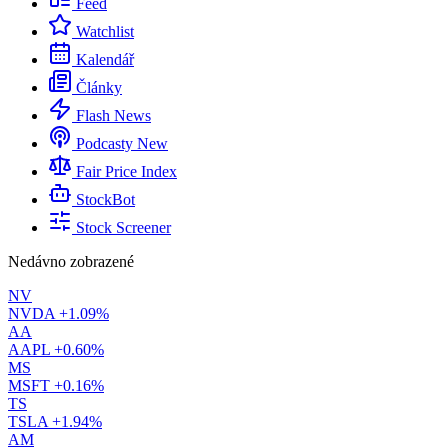
Feed
Watchlist
Kalendář
Články
Flash News
Podcasty
New
Fair Price Index
StockBot
Stock Screener
Nedávno zobrazené
NV
NVDA
+1.09%
AA
AAPL
+0.60%
MS
MSFT
+0.16%
TS
TSLA
+1.94%
AM