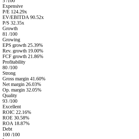
5
/100
Expensive
P/E
124.29x
EV/EBITDA
90.52x
P/S
32.35x
Growth
81
/100
Growing
EPS growth
25.39%
Rev. growth
19.00%
FCF growth
21.86%
Profitability
80
/100
Strong
Gross margin
41.60%
Net margin
26.03%
Op. margin
32.05%
Quality
93
/100
Excellent
ROIC
22.16%
ROE
30.58%
ROA
18.87%
Debt
100
/100