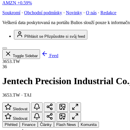
AMZN
+0.59%
Soukromí
·
Obchodní podmínky
·
Novinky
·
O nás
·
Redakce
Veškerá data poskytovaná na portálu Bulios slouží pouze k informač
Přihlásit se
Přizpůsobte si svůj feed
Feed
Toggle Sidebar
3653.TW
36
Jentech Precision Industrial Co.
3653.TW · TAI
Sledovat
Sledovat
Přehled
Finance
Články
Flash News
Komunita