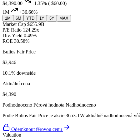
$4,390.00
-1.35%
(-$60.00)
1M
+36.66%
1M
6M
YTD
1Y
5Y
MAX
Market Cap
$655.9B
P/E Ratio
124.29x
Div. Yield
0.49%
ROE
30.58%
Bulios Fair Price
$3,946
10.1% downside
Aktuální cena
$4,390
Podhodnoceno
Férová hodnota
Nadhodnoceno
Podle Bulios Fair Price je akcie 3653.TW aktuálně nadhodnocená vůči
Odemknout férovou cenu
Valuation