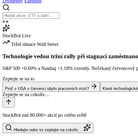
Dividendy
Earnings
⌘
K
StockBot
Live
Tržní situace
Wall Street
Technologie vedou tržní rally při stagnaci zaměstnano
S&P 500
+0.60%
a Nasdaq
+1.18%
vzrostly. Nečekaný červencový po
Zeptejte se na to
Proč v USA v červenci ubylo pracovních míst?
Které technologické
StockBot zná 80,000+ akcií po celém světě
Hledejte nebo se zeptejte na cokoliv…