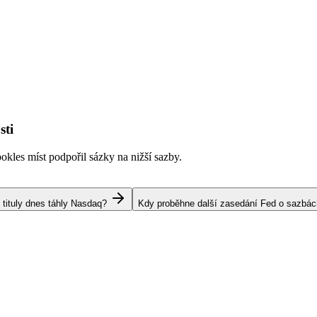
sti
kles míst podpořil sázky na nižší sazby.
 tituly dnes táhly Nasdaq?
Kdy proběhne další zasedání Fed o sazbá