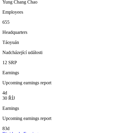
Yung Chang Chao
Employees
655
Headquarters
Táoyuán
Nadcházející události
12
SRP
Earnings
Upcoming earnings report
4d
30
ŘÍJ
Earnings
Upcoming earnings report
83d