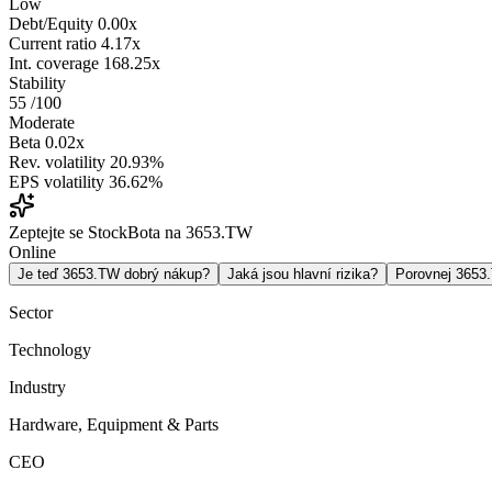
Low
Debt/Equity
0.00x
Current ratio
4.17x
Int. coverage
168.25x
Stability
55
/100
Moderate
Beta
0.02x
Rev. volatility
20.93%
EPS volatility
36.62%
Zeptejte se StockBota na 3653.TW
Online
Je teď 3653.TW dobrý nákup?
Jaká jsou hlavní rizika?
Porovnej 365
Sector
Technology
Industry
Hardware, Equipment & Parts
CEO