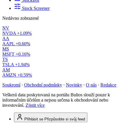
StockBot
Stock Screener
Nedávno zobrazené
NV
NVDA
+1.09%
AA
AAPL
+0.60%
MS
MSFT
+0.16%
TS
TSLA
+1.94%
AM
AMZN
+0.59%
Soukromí
·
Obchodní podmínky
·
Novinky
·
O nás
·
Redakce
Veškerá data poskytovaná na portálu Bulios slouží pouze k
informačním účelům a nejsou určena k obchodování nebo
investování.
Zjistit více
Přihlásit se
Přizpůsobte si svůj feed