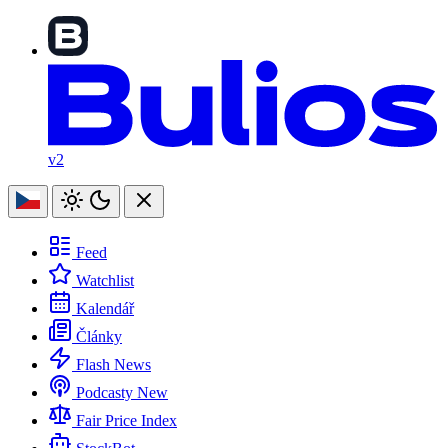
v2
Feed
Watchlist
Kalendář
Články
Flash News
Podcasty
New
Fair Price Index