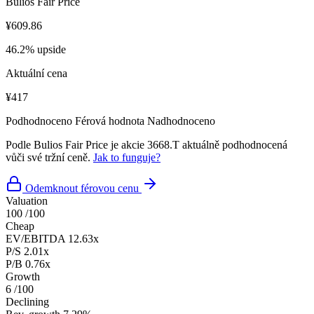
Bulios Fair Price
¥609.86
46.2% upside
Aktuální cena
¥417
Podhodnoceno
Férová hodnota
Nadhodnoceno
Podle Bulios Fair Price je akcie 3668.T aktuálně podhodnocená
vůči své tržní ceně.
Jak to funguje?
Odemknout férovou cenu
Valuation
100
/100
Cheap
EV/EBITDA
12.63x
P/S
2.01x
P/B
0.76x
Growth
6
/100
Declining