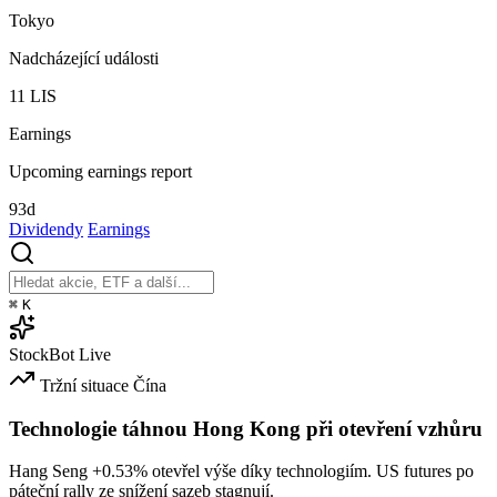
Tokyo
Nadcházející události
11
LIS
Earnings
Upcoming earnings report
93d
Dividendy
Earnings
⌘
K
StockBot
Live
Tržní situace
Čína
Technologie táhnou Hong Kong při otevření vzhůru
Hang Seng
+0.53%
otevřel výše díky technologiím. US futures po
páteční rally ze snížení sazeb stagnují.