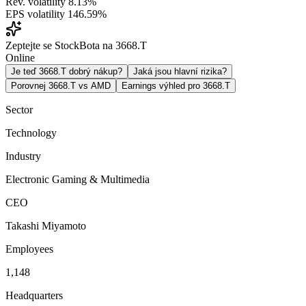
Rev. volatility
8.13%
EPS volatility
146.59%
Zeptejte se StockBota na 3668.T
Online
Je teď 3668.T dobrý nákup?
Jaká jsou hlavní rizika?
Porovnej 3668.T vs AMD
Earnings výhled pro 3668.T
Sector
Technology
Industry
Electronic Gaming & Multimedia
CEO
Takashi Miyamoto
Employees
1,148
Headquarters