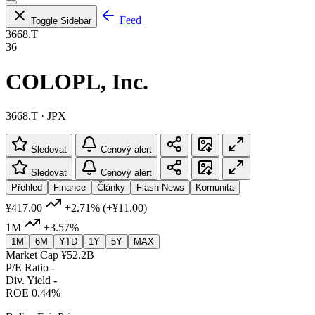
Feed
Toggle Sidebar
3668.T
36
COLOPL, Inc.
3668.T · JPX
Sledovat
Cenový alert
Sledovat
Cenový alert
Přehled
Finance
Články
Flash News
Komunita
¥417.00
+2.71%
(+¥11.00)
1M
+3.57%
1M
6M
YTD
1Y
5Y
MAX
Market Cap
¥52.2B
P/E Ratio
-
Div. Yield
-
ROE
0.44%