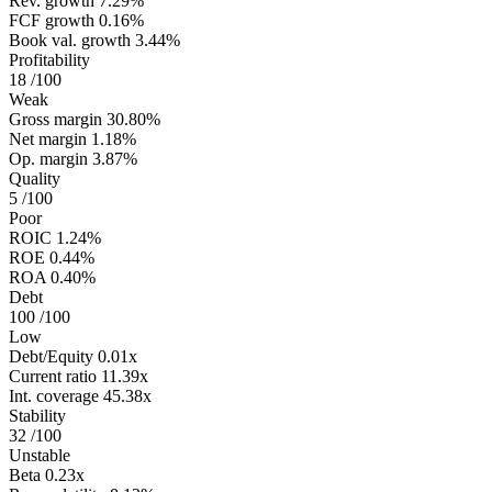
Rev. growth
7.29%
FCF growth
0.16%
Book val. growth
3.44%
Profitability
18
/100
Weak
Gross margin
30.80%
Net margin
1.18%
Op. margin
3.87%
Quality
5
/100
Poor
ROIC
1.24%
ROE
0.44%
ROA
0.40%
Debt
100
/100
Low
Debt/Equity
0.01x
Current ratio
11.39x
Int. coverage
45.38x
Stability
32
/100
Unstable
Beta
0.23x