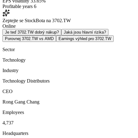
EPS volatility
33.65%
Profitable years
6
Zeptejte se StockBota na 3702.TW
Online
Je teď 3702.TW dobrý nákup?
Jaká jsou hlavní rizika?
Porovnej 3702.TW vs AMD
Earnings výhled pro 3702.TW
Sector
Technology
Industry
Technology Distributors
CEO
Rong Gang Chang
Employees
4,737
Headquarters