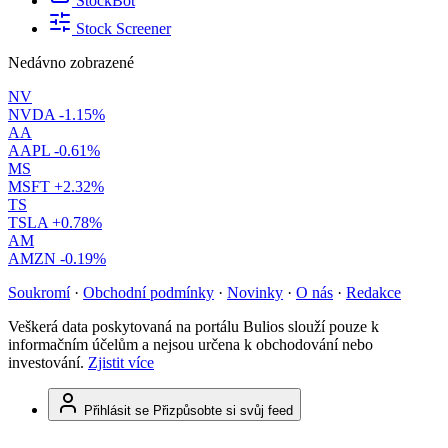
StockBot
Stock Screener
Nedávno zobrazené
NV
NVDA
-1.15%
AA
AAPL
-0.61%
MS
MSFT
+2.32%
TS
TSLA
+0.78%
AM
AMZN
-0.19%
Soukromí
·
Obchodní podmínky
·
Novinky
·
O nás
·
Redakce
Veškerá data poskytovaná na portálu Bulios slouží pouze k
informačním účelům a nejsou určena k obchodování nebo
investování.
Zjistit více
Přihlásit se
Přizpůsobte si svůj feed