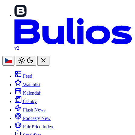
v2
Feed
Watchlist
Kalendář
Články
Flash News
Podcasty
New
Fair Price Index