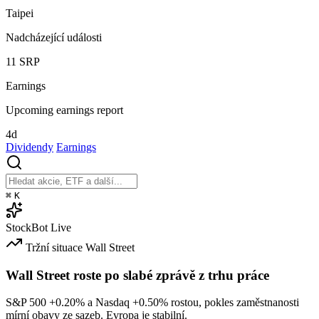
Taipei
Nadcházející události
11
SRP
Earnings
Upcoming earnings report
4d
Dividendy
Earnings
⌘
K
StockBot
Live
Tržní situace
Wall Street
Wall Street roste po slabé zprávě z trhu práce
S&P 500
+0.20%
a Nasdaq
+0.50%
rostou, pokles zaměstnanosti
mírní obavy ze sazeb. Evropa je stabilní.