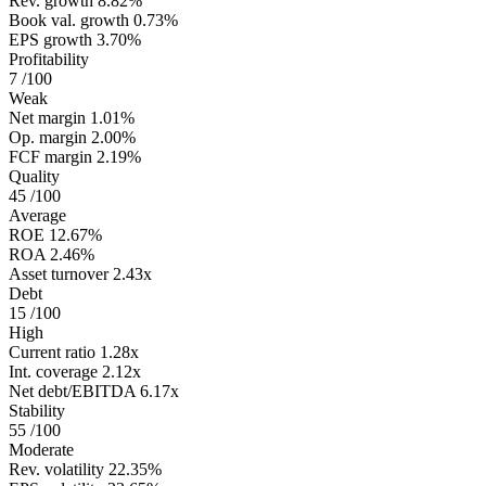
Rev. growth
8.82%
Book val. growth
0.73%
EPS growth
3.70%
Profitability
7
/100
Weak
Net margin
1.01%
Op. margin
2.00%
FCF margin
2.19%
Quality
45
/100
Average
ROE
12.67%
ROA
2.46%
Asset turnover
2.43x
Debt
15
/100
High
Current ratio
1.28x
Int. coverage
2.12x
Net debt/EBITDA
6.17x
Stability
55
/100
Moderate
Rev. volatility
22.35%