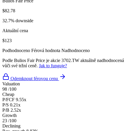
Bulios Fair Price
$82.78
32.7% downside
Aktuální cena
$123
Podhodnoceno
Férová hodnota
Nadhodnoceno
Podle Bulios Fair Price je akcie 3702.TW aktuálně nadhodnocená
vůči své tržní ceně.
Jak to funguje?
Odemknout férovou cenu
Valuation
98
/100
Cheap
P/FCF
9.55x
P/S
0.21x
P/B
2.52x
Growth
23
/100
Declining