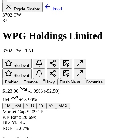
Feed
Toggle Sidebar
3702.TW
37
WPG Holdings Limited
3702.TW · TAI
Sledovat
Sledovat
Přehled
Finance
Články
Flash News
Komunita
$123.00
-1.99%
(-$2.50)
1M
+18.96%
1M
6M
YTD
1Y
5Y
MAX
Market Cap
$209.1B
P/E Ratio
20.69x
Div. Yield
-
ROE
12.67%