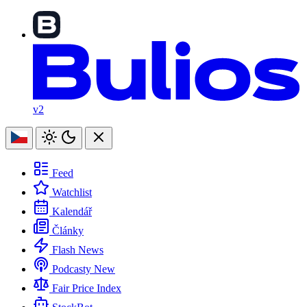
v2
Feed
Watchlist
Kalendář
Články
Flash News
Podcasty
New
Fair Price Index