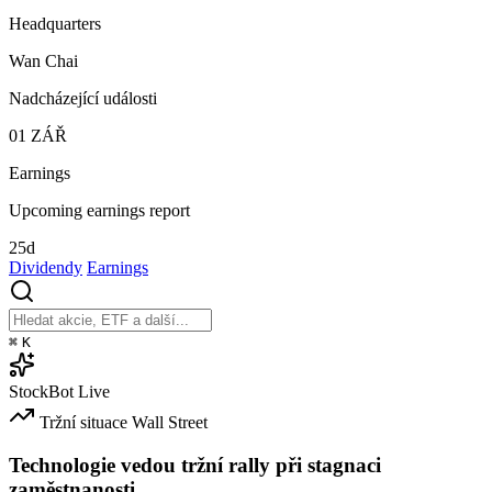
Headquarters
Wan Chai
Nadcházející události
01
ZÁŘ
Earnings
Upcoming earnings report
25d
Dividendy
Earnings
⌘
K
StockBot
Live
Tržní situace
Wall Street
Technologie vedou tržní rally při stagnaci
zaměstnanosti