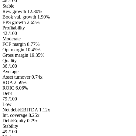
46
/100
Stable
Rev. growth
12.30%
Book val. growth
1.90%
EPS growth
2.65%
Profitability
42
/100
Moderate
FCF margin
8.77%
Op. margin
10.45%
Gross margin
19.35%
Quality
36
/100
Average
Asset turnover
0.74x
ROA
2.59%
ROIC
6.06%
Debt
79
/100
Low
Net debt/EBITDA
1.12x
Int. coverage
8.25x
Debt/Equity
0.79x
Stability
49
/100