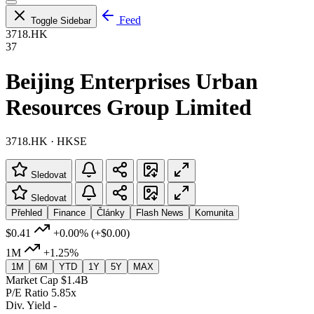
Feed
Toggle Sidebar
3718.HK
37
Beijing Enterprises Urban
Resources Group Limited
3718.HK · HKSE
Sledovat
Sledovat
Přehled
Finance
Články
Flash News
Komunita
$0.41
+0.00%
(+$0.00)
1M
+1.25%
1M
6M
YTD
1Y
5Y
MAX
Market Cap
$1.4B
P/E Ratio
5.85x
Div. Yield
-