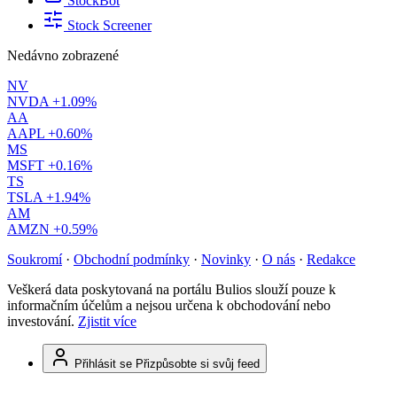
StockBot
Stock Screener
Nedávno zobrazené
NV
NVDA
+1.09%
AA
AAPL
+0.60%
MS
MSFT
+0.16%
TS
TSLA
+1.94%
AM
AMZN
+0.59%
Soukromí
·
Obchodní podmínky
·
Novinky
·
O nás
·
Redakce
Veškerá data poskytovaná na portálu Bulios slouží pouze k
informačním účelům a nejsou určena k obchodování nebo
investování.
Zjistit více
Přihlásit se
Přizpůsobte si svůj feed