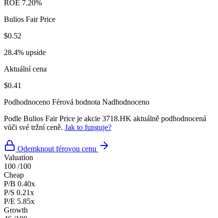
ROE
7.20%
Bulios Fair Price
$0.52
28.4% upside
Aktuální cena
$0.41
Podhodnoceno
Férová hodnota
Nadhodnoceno
Podle Bulios Fair Price je akcie 3718.HK aktuálně podhodnocená
vůči své tržní ceně.
Jak to funguje?
Odemknout férovou cenu
Valuation
100
/100
Cheap
P/B
0.40x
P/S
0.21x
P/E
5.85x
Growth