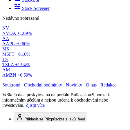
StockBot
Stock Screener
Nedávno zobrazené
NV
NVDA
+1.09%
AA
AAPL
+0.60%
MS
MSFT
+0.16%
TS
TSLA
+1.94%
AM
AMZN
+0.59%
Soukromí
·
Obchodní podmínky
·
Novinky
·
O nás
·
Redakce
Veškerá data poskytovaná na portálu Bulios slouží pouze k
informačním účelům a nejsou určena k obchodování nebo
investování.
Zjistit více
Přihlásit se
Přizpůsobte si svůj feed