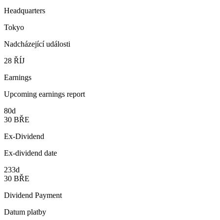
Headquarters
Tokyo
Nadcházející události
28
ŘÍJ
Earnings
Upcoming earnings report
80d
30
BŘE
Ex-Dividend
Ex-dividend date
233d
30
BŘE
Dividend Payment
Datum platby