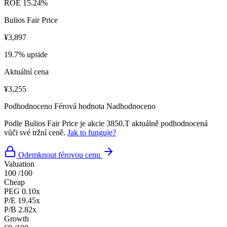
ROE
15.24%
Bulios Fair Price
¥3,897
19.7% upside
Aktuální cena
¥3,255
Podhodnoceno
Férová hodnota
Nadhodnoceno
Podle Bulios Fair Price je akcie 3850.T aktuálně podhodnocená
vůči své tržní ceně.
Jak to funguje?
Odemknout férovou cenu
Valuation
100
/100
Cheap
PEG
0.10x
P/E
19.45x
P/B
2.82x
Growth