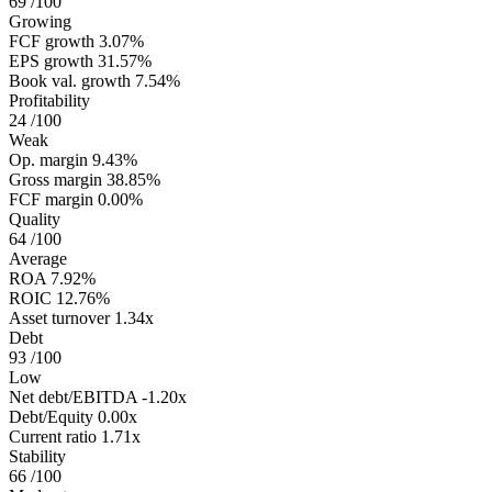
69
/100
Growing
FCF growth
3.07%
EPS growth
31.57%
Book val. growth
7.54%
Profitability
24
/100
Weak
Op. margin
9.43%
Gross margin
38.85%
FCF margin
0.00%
Quality
64
/100
Average
ROA
7.92%
ROIC
12.76%
Asset turnover
1.34x
Debt
93
/100
Low
Net debt/EBITDA
-1.20x
Debt/Equity
0.00x
Current ratio
1.71x
Stability
66
/100