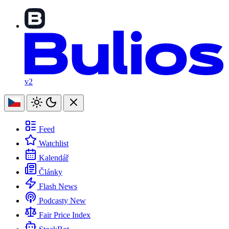
v2
Feed
Watchlist
Kalendář
Články
Flash News
Podcasty
New
Fair Price Index