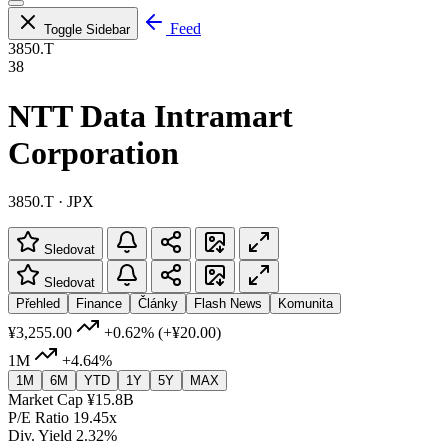
Feed
Toggle Sidebar
3850.T
38
NTT Data Intramart
Corporation
3850.T · JPX
Sledovat
Sledovat
Přehled
Finance
Články
Flash News
Komunita
¥3,255.00
+0.62%
(+¥20.00)
1M
+4.64%
1M
6M
YTD
1Y
5Y
MAX
Market Cap
¥15.8B
P/E Ratio
19.45x
Div. Yield
2.32%