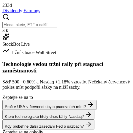
233d
Dividendy
Earnings
⌘
K
StockBot
Live
Tržní situace
Wall Street
Technologie vedou tržní rally při stagnaci
zaměstnanosti
S&P 500
+0.60%
a Nasdaq
+1.18%
vzrostly. Nečekaný červencový
pokles míst podpořil sázky na nižší sazby.
Zeptejte se na to
Proč v USA v červenci ubylo pracovních míst?
Které technologické tituly dnes táhly Nasdaq?
Kdy proběhne další zasedání Fed o sazbách?