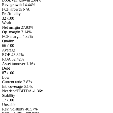
Book val. growth
2.04%
Rev. growth
14.44%
FCF growth
N/A
Profitability
32
/100
Weak
Net margin
27.93%
Op. margin
3.14%
FCF margin
4.32%
Quality
66
/100
Average
ROE
43.82%
ROA
32.42%
Asset turnover
1.16x
Debt
87
/100
Low
Current ratio
2.83x
Int. coverage
6.14x
Net debt/EBITDA
-1.36x
Stability
17
/100
Unstable
Rev. volatility
40.57%