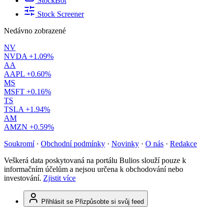
StockBot
Stock Screener
Nedávno zobrazené
NV
NVDA
+1.09%
AA
AAPL
+0.60%
MS
MSFT
+0.16%
TS
TSLA
+1.94%
AM
AMZN
+0.59%
Soukromí
·
Obchodní podmínky
·
Novinky
·
O nás
·
Redakce
Veškerá data poskytovaná na portálu Bulios slouží pouze k
informačním účelům a nejsou určena k obchodování nebo
investování.
Zjistit více
Přihlásit se
Přizpůsobte si svůj feed