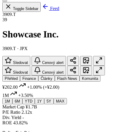
Feed
Toggle Sidebar
3909.T
39
Showcase Inc.
3909.T · JPX
Sledovat
Cenový alert
Sledovat
Cenový alert
Přehled
Finance
Články
Flash News
Komunita
¥202.00
+1.00%
(+¥2.00)
1M
+3.50%
1M
6M
YTD
1Y
5Y
MAX
Market Cap
¥1.7B
P/E Ratio
2.12x
Div. Yield
-
ROE
43.82%