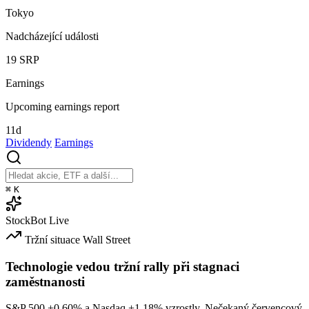
Tokyo
Nadcházející události
19
SRP
Earnings
Upcoming earnings report
11d
Dividendy
Earnings
⌘
K
StockBot
Live
Tržní situace
Wall Street
Technologie vedou tržní rally při stagnaci
zaměstnanosti
S&P 500
+0.60%
a Nasdaq
+1.18%
vzrostly. Nečekaný červencový