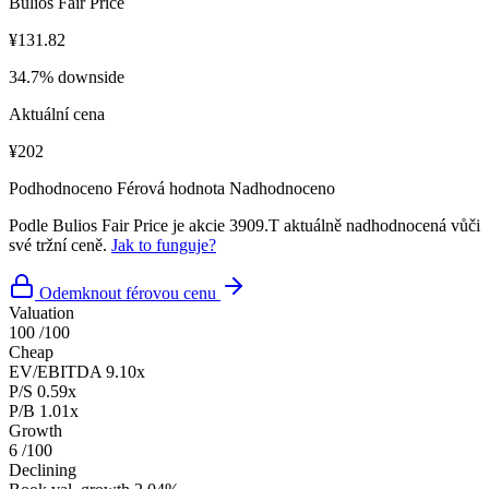
Bulios Fair Price
¥131.82
34.7% downside
Aktuální cena
¥202
Podhodnoceno
Férová hodnota
Nadhodnoceno
Podle Bulios Fair Price je akcie 3909.T aktuálně nadhodnocená vůči
své tržní ceně.
Jak to funguje?
Odemknout férovou cenu
Valuation
100
/100
Cheap
EV/EBITDA
9.10x
P/S
0.59x
P/B
1.01x
Growth
6
/100
Declining