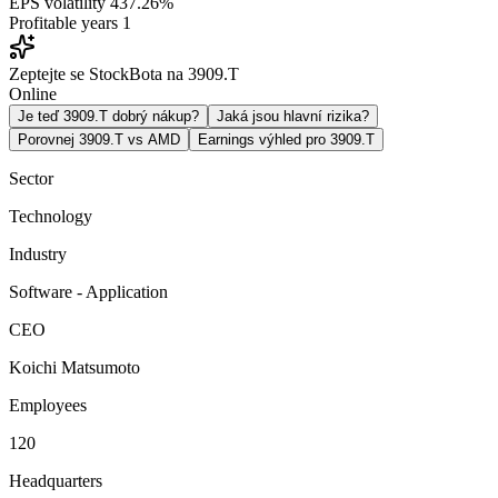
EPS volatility
437.26%
Profitable years
1
Zeptejte se StockBota na 3909.T
Online
Je teď 3909.T dobrý nákup?
Jaká jsou hlavní rizika?
Porovnej 3909.T vs AMD
Earnings výhled pro 3909.T
Sector
Technology
Industry
Software - Application
CEO
Koichi Matsumoto
Employees
120
Headquarters