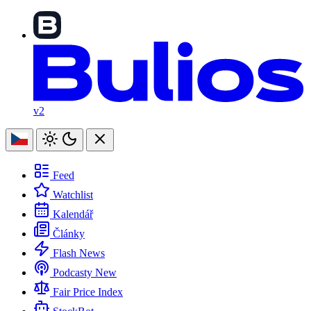
v2
Feed
Watchlist
Kalendář
Články
Flash News
Podcasty
New
Fair Price Index