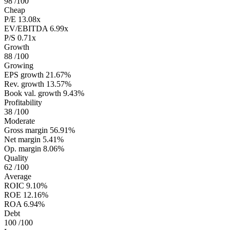
98
/100
Cheap
P/E
13.08x
EV/EBITDA
6.99x
P/S
0.71x
Growth
88
/100
Growing
EPS growth
21.67%
Rev. growth
13.57%
Book val. growth
9.43%
Profitability
38
/100
Moderate
Gross margin
56.91%
Net margin
5.41%
Op. margin
8.06%
Quality
62
/100
Average
ROIC
9.10%
ROE
12.16%
ROA
6.94%
Debt
100
/100