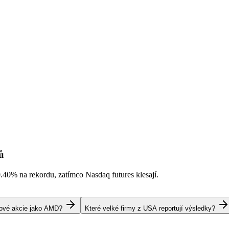
ů
0.40%
na rekordu, zatímco Nasdaq futures klesají.
pové akcie jako AMD?
Které velké firmy z USA reportují výsledky?