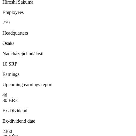
Hiroshi Sakuma
Employees
279
Headquarters
Osaka
Nadcházející události
10
SRP
Earnings
Upcoming earnings report
4d
30
BŘE
Ex-Dividend
Ex-dividend date
236d