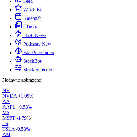
Feed
Watchlist
Kalendář
Články
Flash News
Podcasty
New
Fair Price Index
StockBot
Stock Screener
Nedávno zobrazené
NV
NVDA
+1.09%
AA
AAPL
+0.53%
MS
MSFT
-1.79%
TS
TSLA
-0.58%
AM