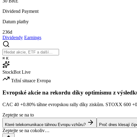
30
BŘE
Dividend Payment
Datum platby
236d
Dividendy
Earnings
⌘
K
StockBot
Live
Tržní situace
Evropa
Evropské akcie na rekordu díky optimismu z výsledk
CAC 40
+0.80%
táhne evropskou rally díky ziskům. STOXX 600
+
Zeptejte se na to
Které telekomunikace táhnou Evropu vzhůru?
Proč dnes klesají či