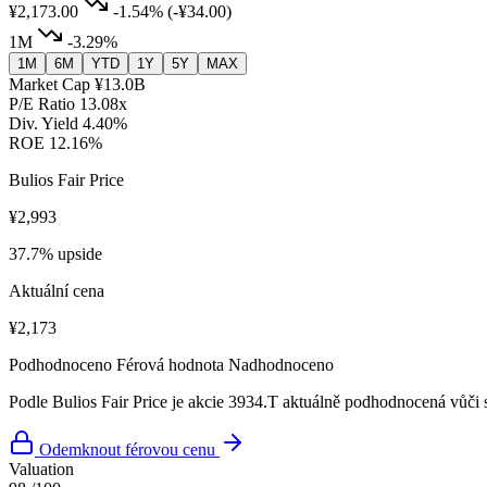
¥2,173.00
-1.54%
(-¥34.00)
1M
-3.29%
1M
6M
YTD
1Y
5Y
MAX
Market Cap
¥13.0B
P/E Ratio
13.08x
Div. Yield
4.40%
ROE
12.16%
Bulios Fair Price
¥2,993
37.7% upside
Aktuální cena
¥2,173
Podhodnoceno
Férová hodnota
Nadhodnoceno
Podle Bulios Fair Price je akcie 3934.T aktuálně podhodnocená vůči 
Odemknout férovou cenu
Valuation