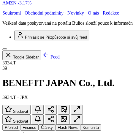
AMZN
-3.17%
Soukromí
·
Obchodní podmínky
·
Novinky
·
O nás
·
Redakce
Veškerá data poskytovaná na portálu Bulios slouží pouze k informač
Přihlásit se
Přizpůsobte si svůj feed
Feed
Toggle Sidebar
3934.T
39
BENEFIT JAPAN Co., Ltd.
3934.T · JPX
Sledovat
Sledovat
Přehled
Finance
Články
Flash News
Komunita