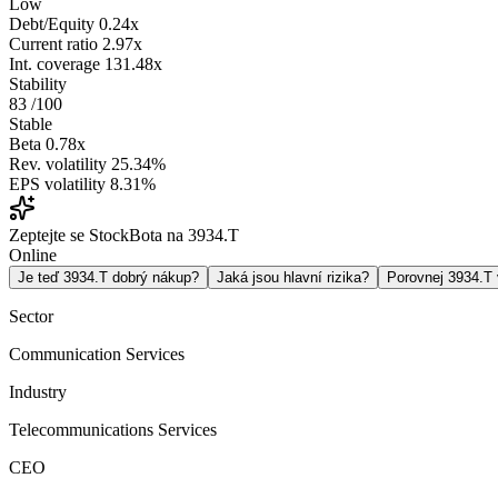
Low
Debt/Equity
0.24x
Current ratio
2.97x
Int. coverage
131.48x
Stability
83
/100
Stable
Beta
0.78x
Rev. volatility
25.34%
EPS volatility
8.31%
Zeptejte se StockBota na 3934.T
Online
Je teď 3934.T dobrý nákup?
Jaká jsou hlavní rizika?
Porovnej 3934.T
Sector
Communication Services
Industry
Telecommunications Services
CEO