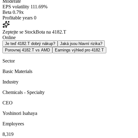
Moderate
EPS volatility
111.69%
Beta
0.79x
Profitable years
0
Zeptejte se StockBota na 4182.T
Online
Je teď 4182.T dobrý nákup?
Jaká jsou hlavní rizika?
Porovnej 4182.T vs AMD
Earnings výhled pro 4182.T
Sector
Basic Materials
Industry
Chemicals - Specialty
CEO
Yoshinori Isahaya
Employees
8,319