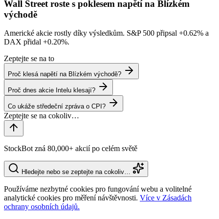
Wall Street roste s poklesem napětí na Blízkém
východě
Americké akcie rostly díky výsledkům. S&P 500 připsal
+0.62%
a
DAX přidal
+0.20%
.
Zeptejte se na to
Proč klesá napětí na Blízkém východě?
Proč dnes akcie Intelu klesají?
Co ukáže středeční zpráva o CPI?
StockBot zná 80,000+ akcií po celém světě
Hledejte nebo se zeptejte na cokoliv…
Používáme nezbytné cookies pro fungování webu a volitelné
analytické cookies pro měření návštěvnosti.
Více v Zásadách
ochrany osobních údajů.