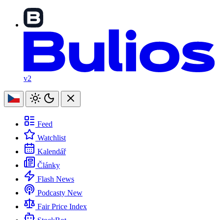
v2
Feed
Watchlist
Kalendář
Články
Flash News
Podcasty
New
Fair Price Index