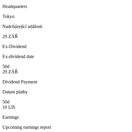
Headquarters
Tokyo
Nadcházející události
29
ZÁŘ
Ex-Dividend
Ex-dividend date
50d
29
ZÁŘ
Dividend Payment
Datum platby
50d
10
LIS
Earnings
Upcoming earnings report