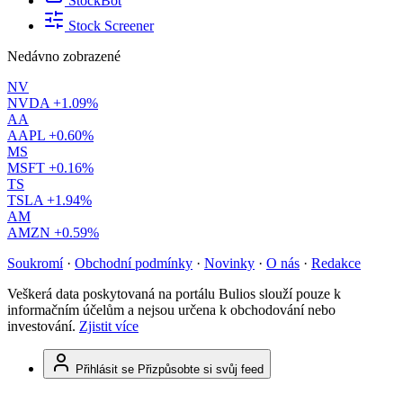
StockBot
Stock Screener
Nedávno zobrazené
NV
NVDA
+1.09%
AA
AAPL
+0.60%
MS
MSFT
+0.16%
TS
TSLA
+1.94%
AM
AMZN
+0.59%
Soukromí
·
Obchodní podmínky
·
Novinky
·
O nás
·
Redakce
Veškerá data poskytovaná na portálu Bulios slouží pouze k
informačním účelům a nejsou určena k obchodování nebo
investování.
Zjistit více
Přihlásit se
Přizpůsobte si svůj feed