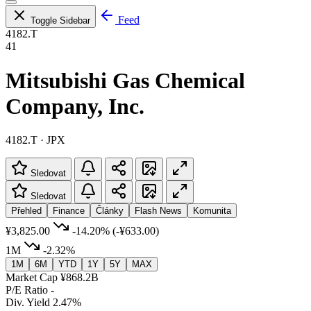
Feed
Toggle Sidebar
4182.T
41
Mitsubishi Gas Chemical
Company, Inc.
4182.T · JPX
Sledovat
Sledovat
Přehled
Finance
Články
Flash News
Komunita
¥3,825.00
-14.20%
(-¥633.00)
1M
-2.32%
1M
6M
YTD
1Y
5Y
MAX
Market Cap
¥868.2B
P/E Ratio
-
Div. Yield
2.47%