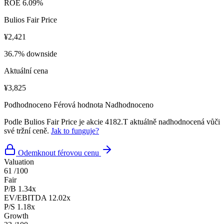
ROE
6.09%
Bulios Fair Price
¥2,421
36.7% downside
Aktuální cena
¥3,825
Podhodnoceno
Férová hodnota
Nadhodnoceno
Podle Bulios Fair Price je akcie 4182.T aktuálně nadhodnocená vůči
své tržní ceně.
Jak to funguje?
Odemknout férovou cenu
Valuation
61
/100
Fair
P/B
1.34x
EV/EBITDA
12.02x
P/S
1.18x
Growth