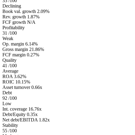
33
/100
Declining
Book val. growth
2.09%
Rev. growth
1.87%
FCF growth
N/A
Profitability
31
/100
Weak
Op. margin
6.14%
Gross margin
21.86%
FCF margin
0.27%
Quality
41
/100
Average
ROA
3.62%
ROIC
10.15%
Asset turnover
0.66x
Debt
92
/100
Low
Int. coverage
16.76x
Debt/Equity
0.35x
Net debt/EBITDA
1.82x
Stability
55
/100