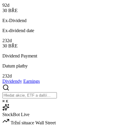
92d
30
BŘE
Ex-Dividend
Ex-dividend date
232d
30
BŘE
Dividend Payment
Datum platby
232d
Dividendy
Earnings
⌘
K
StockBot
Live
Tržní situace
Wall Street