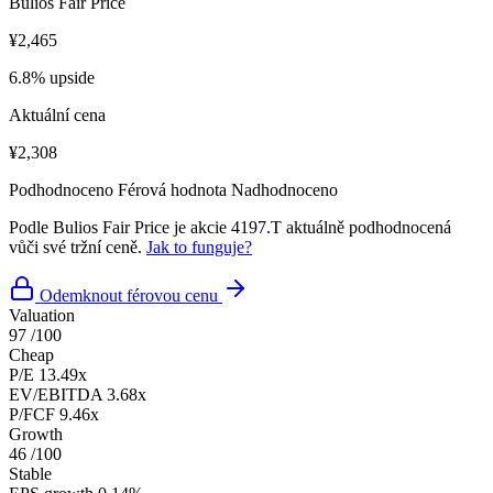
Bulios Fair Price
¥2,465
6.8% upside
Aktuální cena
¥2,308
Podhodnoceno
Férová hodnota
Nadhodnoceno
Podle Bulios Fair Price je akcie 4197.T aktuálně podhodnocená
vůči své tržní ceně.
Jak to funguje?
Odemknout férovou cenu
Valuation
97
/100
Cheap
P/E
13.49x
EV/EBITDA
3.68x
P/FCF
9.46x
Growth
46
/100
Stable