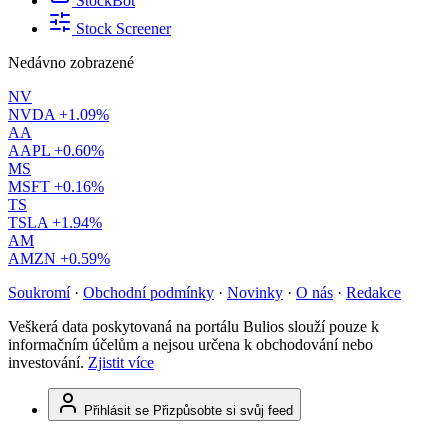
StockBot
Stock Screener
Nedávno zobrazené
NV
NVDA
+1.09%
AA
AAPL
+0.60%
MS
MSFT
+0.16%
TS
TSLA
+1.94%
AM
AMZN
+0.59%
Soukromí
·
Obchodní podmínky
·
Novinky
·
O nás
·
Redakce
Veškerá data poskytovaná na portálu Bulios slouží pouze k
informačním účelům a nejsou určena k obchodování nebo
investování.
Zjistit více
Přihlásit se
Přizpůsobte si svůj feed