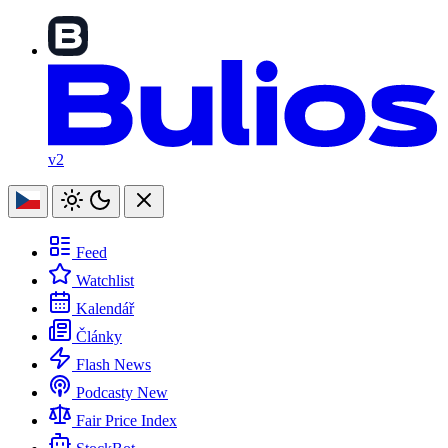
v2
Feed
Watchlist
Kalendář
Články
Flash News
Podcasty
New
Fair Price Index