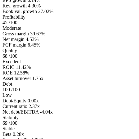
EPS growth
0.14%
Rev. growth
4.30%
Book val. growth
27.02%
Profitability
45
/100
Moderate
Gross margin
39.67%
Net margin
4.53%
FCF margin
6.45%
Quality
68
/100
Excellent
ROIC
11.42%
ROE
12.58%
Asset turnover
1.75x
Debt
100
/100
Low
Debt/Equity
0.00x
Current ratio
2.37x
Net debt/EBITDA
-4.04x
Stability
69
/100
Stable
Beta
0.28x