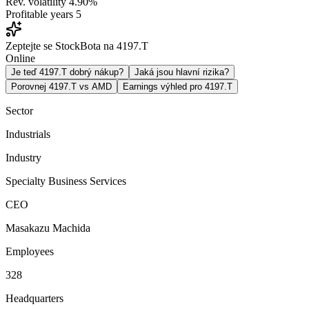
Rev. volatility
4.90%
Profitable years
5
Zeptejte se StockBota na 4197.T
Online
Je teď 4197.T dobrý nákup?
Jaká jsou hlavní rizika?
Porovnej 4197.T vs AMD
Earnings výhled pro 4197.T
Sector
Industrials
Industry
Specialty Business Services
CEO
Masakazu Machida
Employees
328
Headquarters