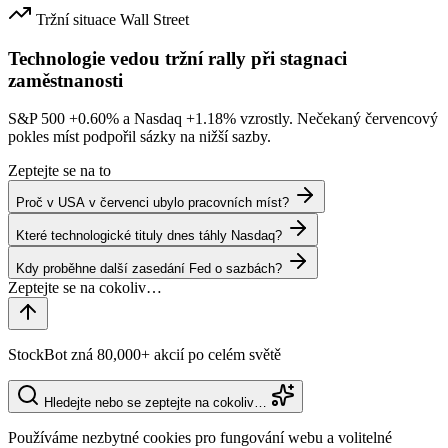
Tržní situace
Wall Street
Technologie vedou tržní rally při stagnaci
zaměstnanosti
S&P 500
+0.60%
a Nasdaq
+1.18%
vzrostly. Nečekaný červencový
pokles míst podpořil sázky na nižší sazby.
Zeptejte se na to
Proč v USA v červenci ubylo pracovních míst?
Které technologické tituly dnes táhly Nasdaq?
Kdy proběhne další zasedání Fed o sazbách?
StockBot zná 80,000+ akcií po celém světě
Hledejte nebo se zeptejte na cokoliv…
Používáme nezbytné cookies pro fungování webu a volitelné