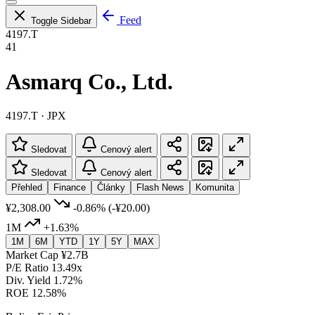
Feed
Toggle Sidebar
4197.T
41
Asmarq Co., Ltd.
4197.T · JPX
Sledovat
Cenový alert
Sledovat
Cenový alert
Přehled
Finance
Články
Flash News
Komunita
¥2,308.00
-0.86%
(-¥20.00)
1M
+1.63%
1M
6M
YTD
1Y
5Y
MAX
Market Cap
¥2.7B
P/E Ratio
13.49x
Div. Yield
1.72%
ROE
12.58%