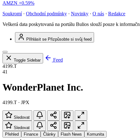
AMZN
+0.59%
Soukromí
·
Obchodní podmínky
·
Novinky
·
O nás
·
Redakce
Veškerá data poskytovaná na portálu Bulios slouží pouze k informač
Přihlásit se
Přizpůsobte si svůj feed
Feed
Toggle Sidebar
4199.T
41
WonderPlanet Inc.
4199.T · JPX
Sledovat
Sledovat
Přehled
Finance
Články
Flash News
Komunita