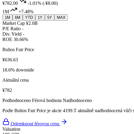
¥782.00
-1.01%
(-¥8.00)
1M
+7.48%
1M
6M
YTD
1Y
5Y
MAX
Market Cap
¥2.0B
P/E Ratio
-
Div. Yield
-
ROE
30.66%
Bulios Fair Price
¥636.63
18.6% downside
Aktuální cena
¥782
Podhodnoceno
Férová hodnota
Nadhodnoceno
Podle Bulios Fair Price je akcie 4199.T aktuálně nadhodnocená vůči s
Odemknout férovou cenu
Valuation