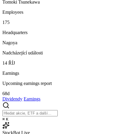
Tomoki Tsunekawa
Employees
175
Headquarters
Nagoya
Nadcházející události
14
ŘÍJ
Earnings
Upcoming earnings report
68d
Dividendy
Earnings
⌘
K
StockBot
Live