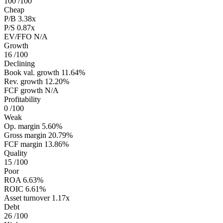
100
/100
Cheap
P/B
3.38x
P/S
0.87x
EV/FFO
N/A
Growth
16
/100
Declining
Book val. growth
11.64%
Rev. growth
12.20%
FCF growth
N/A
Profitability
0
/100
Weak
Op. margin
5.60%
Gross margin
20.79%
FCF margin
13.86%
Quality
15
/100
Poor
ROA
6.63%
ROIC
6.61%
Asset turnover
1.17x
Debt
26
/100