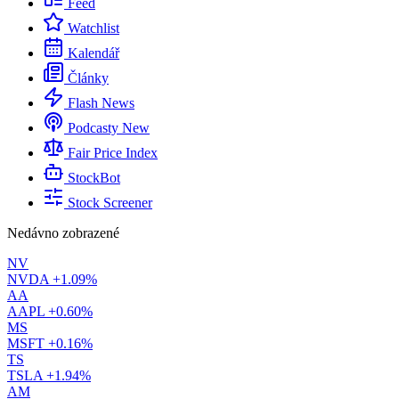
Feed
Watchlist
Kalendář
Články
Flash News
Podcasty
New
Fair Price Index
StockBot
Stock Screener
Nedávno zobrazené
NV
NVDA
+1.09%
AA
AAPL
+0.60%
MS
MSFT
+0.16%
TS
TSLA
+1.94%
AM