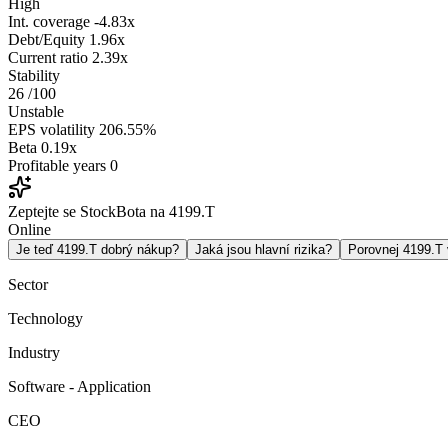
High
Int. coverage
-4.83x
Debt/Equity
1.96x
Current ratio
2.39x
Stability
26
/100
Unstable
EPS volatility
206.55%
Beta
0.19x
Profitable years
0
Zeptejte se StockBota na 4199.T
Online
Je teď 4199.T dobrý nákup?
Jaká jsou hlavní rizika?
Porovnej 4199.T
Sector
Technology
Industry
Software - Application
CEO