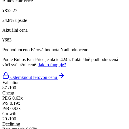
Bulios Fair Price
¥852.27
24.8% upside
Aktuální cena
¥683
Podhodnoceno
Férová hodnota
Nadhodnoceno
Podle Bulios Fair Price je akcie 4245.T aktuálně podhodnocená
vůči své tržní ceně.
Jak to funguje?
Odemknout férovou cenu
Valuation
87
/100
Cheap
PEG
0.63x
P/S
0.19x
P/B
0.93x
Growth
29
/100
Declining