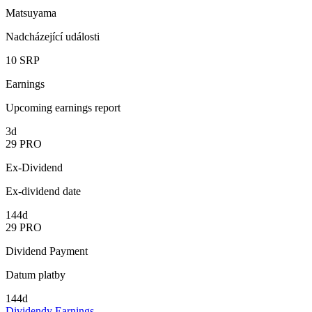
Matsuyama
Nadcházející události
10
SRP
Earnings
Upcoming earnings report
3d
29
PRO
Ex-Dividend
Ex-dividend date
144d
29
PRO
Dividend Payment
Datum platby
144d
Dividendy
Earnings