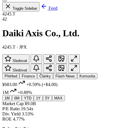
Feed
Toggle Sidebar
4245.T
42
Daiki Axis Co., Ltd.
4245.T · JPX
Sledovat
Sledovat
Přehled
Finance
Články
Flash News
Komunita
¥683.00
+0.59%
(+¥4.00)
1M
+0.89%
1M
6M
YTD
1Y
5Y
MAX
Market Cap
¥9.0B
P/E Ratio
19.54x
Div. Yield
3.53%
ROE
4.77%