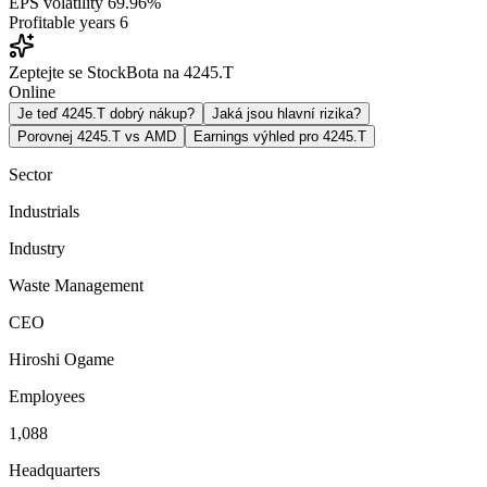
EPS volatility
69.96%
Profitable years
6
Zeptejte se StockBota na 4245.T
Online
Je teď 4245.T dobrý nákup?
Jaká jsou hlavní rizika?
Porovnej 4245.T vs AMD
Earnings výhled pro 4245.T
Sector
Industrials
Industry
Waste Management
CEO
Hiroshi Ogame
Employees
1,088
Headquarters