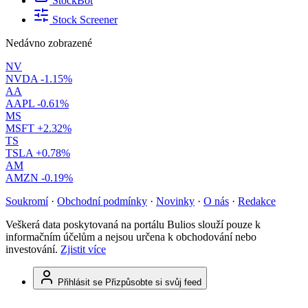
StockBot
Stock Screener
Nedávno zobrazené
NV
NVDA
-1.15%
AA
AAPL
-0.61%
MS
MSFT
+2.32%
TS
TSLA
+0.78%
AM
AMZN
-0.19%
Soukromí
·
Obchodní podmínky
·
Novinky
·
O nás
·
Redakce
Veškerá data poskytovaná na portálu Bulios slouží pouze k
informačním účelům a nejsou určena k obchodování nebo
investování.
Zjistit více
Přihlásit se
Přizpůsobte si svůj feed