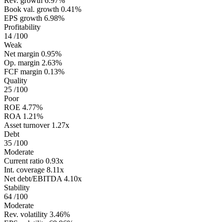
Rev. growth
6.97%
Book val. growth
0.41%
EPS growth
6.98%
Profitability
14
/100
Weak
Net margin
0.95%
Op. margin
2.63%
FCF margin
0.13%
Quality
25
/100
Poor
ROE
4.77%
ROA
1.21%
Asset turnover
1.27x
Debt
35
/100
Moderate
Current ratio
0.93x
Int. coverage
8.11x
Net debt/EBITDA
4.10x
Stability
64
/100
Moderate
Rev. volatility
3.46%