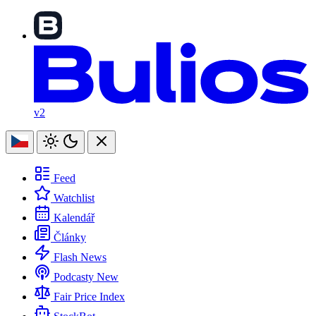
v2
Feed
Watchlist
Kalendář
Články
Flash News
Podcasty
New
Fair Price Index