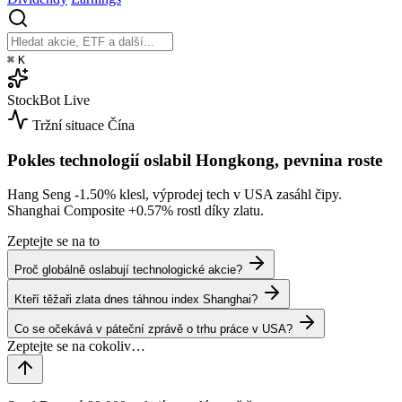
⌘
K
StockBot
Live
Tržní situace
Čína
Pokles technologií oslabil Hongkong, pevnina roste
Hang Seng
-1.50%
klesl, výprodej tech v USA zasáhl čipy.
Shanghai Composite
+0.57%
rostl díky zlatu.
Zeptejte se na to
Proč globálně oslabují technologické akcie?
Kteří těžaři zlata dnes táhnou index Shanghai?
Co se očekává v páteční zprávě o trhu práce v USA?