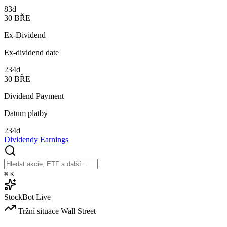
83d
30
BŘE
Ex-Dividend
Ex-dividend date
234d
30
BŘE
Dividend Payment
Datum platby
234d
Dividendy
Earnings
⌘
K
StockBot
Live
Tržní situace
Wall Street