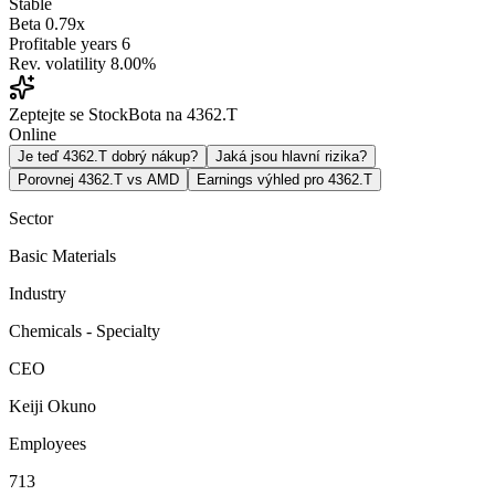
Stable
Beta
0.79x
Profitable years
6
Rev. volatility
8.00%
Zeptejte se StockBota na 4362.T
Online
Je teď 4362.T dobrý nákup?
Jaká jsou hlavní rizika?
Porovnej 4362.T vs AMD
Earnings výhled pro 4362.T
Sector
Basic Materials
Industry
Chemicals - Specialty
CEO
Keiji Okuno
Employees
713