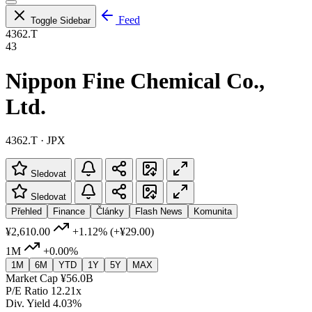
Feed
Toggle Sidebar
4362.T
43
Nippon Fine Chemical Co.,
Ltd.
4362.T · JPX
Sledovat
Sledovat
Přehled
Finance
Články
Flash News
Komunita
¥2,610.00
+1.12%
(+¥29.00)
1M
+0.00%
1M
6M
YTD
1Y
5Y
MAX
Market Cap
¥56.0B
P/E Ratio
12.21x
Div. Yield
4.03%