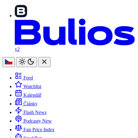
v2
Feed
Watchlist
Kalendář
Články
Flash News
Podcasty
New
Fair Price Index