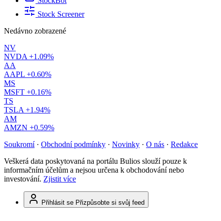
StockBot
Stock Screener
Nedávno zobrazené
NV
NVDA
+1.09%
AA
AAPL
+0.60%
MS
MSFT
+0.16%
TS
TSLA
+1.94%
AM
AMZN
+0.59%
Soukromí
·
Obchodní podmínky
·
Novinky
·
O nás
·
Redakce
Veškerá data poskytovaná na portálu Bulios slouží pouze k
informačním účelům a nejsou určena k obchodování nebo
investování.
Zjistit více
Přihlásit se
Přizpůsobte si svůj feed