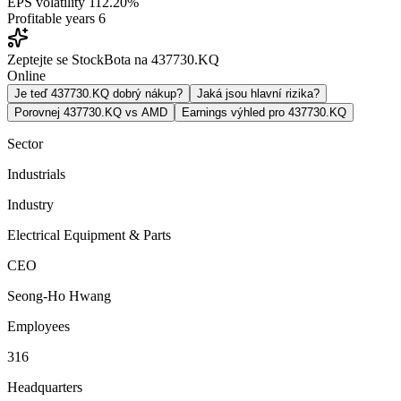
EPS volatility
112.20%
Profitable years
6
Zeptejte se StockBota na 437730.KQ
Online
Je teď 437730.KQ dobrý nákup?
Jaká jsou hlavní rizika?
Porovnej 437730.KQ vs AMD
Earnings výhled pro 437730.KQ
Sector
Industrials
Industry
Electrical Equipment & Parts
CEO
Seong-Ho Hwang
Employees
316
Headquarters