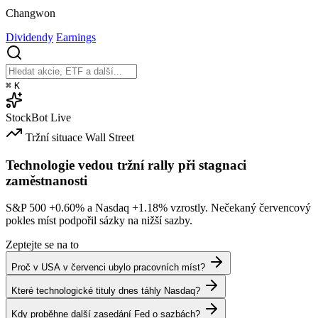
Changwon
Dividendy
Earnings
⌘
K
StockBot
Live
Tržní situace
Wall Street
Technologie vedou tržní rally při stagnaci
zaměstnanosti
S&P 500
+0.60%
a Nasdaq
+1.18%
vzrostly. Nečekaný červencový
pokles míst podpořil sázky na nižší sazby.
Zeptejte se na to
Proč v USA v červenci ubylo pracovních míst?
Které technologické tituly dnes táhly Nasdaq?
Kdy proběhne další zasedání Fed o sazbách?