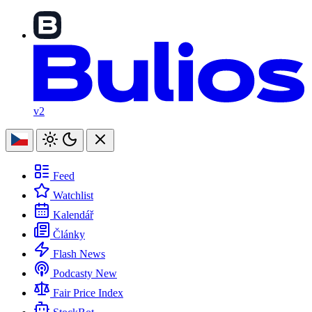
v2
Feed
Watchlist
Kalendář
Články
Flash News
Podcasty
New
Fair Price Index