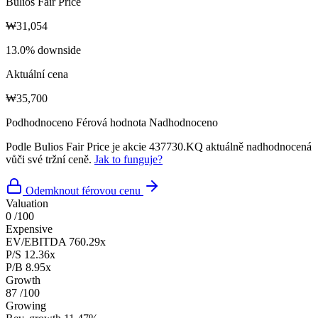
Bulios Fair Price
₩31,054
13.0% downside
Aktuální cena
₩35,700
Podhodnoceno
Férová hodnota
Nadhodnoceno
Podle Bulios Fair Price je akcie 437730.KQ aktuálně nadhodnocená
vůči své tržní ceně.
Jak to funguje?
Odemknout férovou cenu
Valuation
0
/100
Expensive
EV/EBITDA
760.29x
P/S
12.36x
P/B
8.95x
Growth
87
/100
Growing