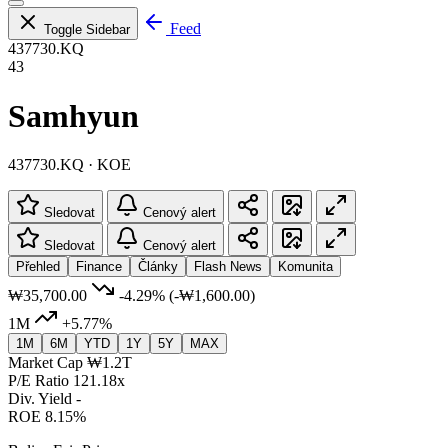
Feed
Toggle Sidebar
437730.KQ
43
Samhyun
437730.KQ · KOE
Sledovat
Cenový alert
Sledovat
Cenový alert
Přehled
Finance
Články
Flash News
Komunita
₩35,700.00
-4.29%
(-₩1,600.00)
1M
+5.77%
1M
6M
YTD
1Y
5Y
MAX
Market Cap
₩1.2T
P/E Ratio
121.18x
Div. Yield
-
ROE
8.15%