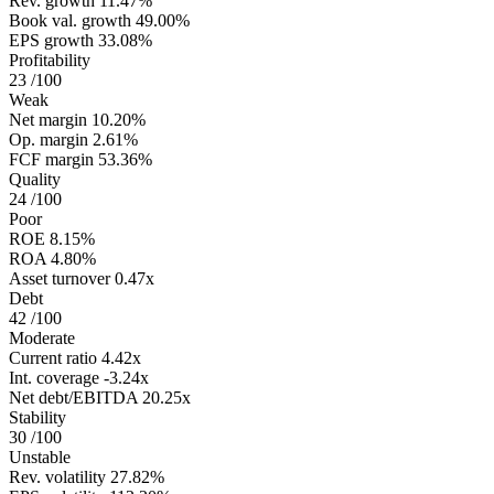
Rev. growth
11.47%
Book val. growth
49.00%
EPS growth
33.08%
Profitability
23
/100
Weak
Net margin
10.20%
Op. margin
2.61%
FCF margin
53.36%
Quality
24
/100
Poor
ROE
8.15%
ROA
4.80%
Asset turnover
0.47x
Debt
42
/100
Moderate
Current ratio
4.42x
Int. coverage
-3.24x
Net debt/EBITDA
20.25x
Stability
30
/100
Unstable
Rev. volatility
27.82%