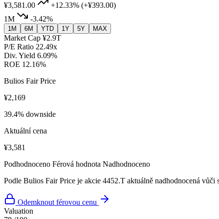
¥3,581.00
+12.33%
(+¥393.00)
1M
-3.42%
1M
6M
YTD
1Y
5Y
MAX
Market Cap
¥2.9T
P/E Ratio
22.49x
Div. Yield
6.09%
ROE
12.16%
Bulios Fair Price
¥2,169
39.4% downside
Aktuální cena
¥3,581
Podhodnoceno
Férová hodnota
Nadhodnoceno
Podle Bulios Fair Price je akcie 4452.T aktuálně nadhodnocená vůči s
Odemknout férovou cenu
Valuation