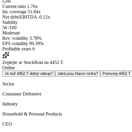
Low
Current ratio
1.76x
Int. coverage
51.84x
Net debt/EBITDA
-0.12x
Stability
56
/100
Moderate
Rev. volatility
3.78%
EPS volatility
99.39%
Profitable years
6
Zeptejte se StockBota na 4452.T
Online
Je teď 4452.T dobrý nákup?
Jaká jsou hlavní rizika?
Porovnej 4452.T
Sector
Consumer Defensive
Industry
Household & Personal Products
CEO