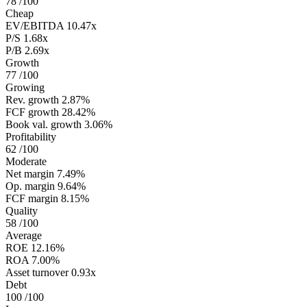
78
/100
Cheap
EV/EBITDA
10.47x
P/S
1.68x
P/B
2.69x
Growth
77
/100
Growing
Rev. growth
2.87%
FCF growth
28.42%
Book val. growth
3.06%
Profitability
62
/100
Moderate
Net margin
7.49%
Op. margin
9.64%
FCF margin
8.15%
Quality
58
/100
Average
ROE
12.16%
ROA
7.00%
Asset turnover
0.93x
Debt
100
/100