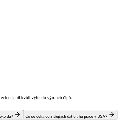
Tech oslabil kvůli výhledu výrobců čipů.
rekordu?
Co se čeká od zítřejších dat o trhu práce v USA?