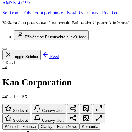
AMZN
-0.19%
Soukromí
·
Obchodní podmínky
·
Novinky
·
O nás
·
Redakce
Veškerá data poskytovaná na portálu Bulios slouží pouze k informač
Přihlásit se
Přizpůsobte si svůj feed
Feed
Toggle Sidebar
4452.T
44
Kao Corporation
4452.T · JPX
Sledovat
Cenový alert
Sledovat
Cenový alert
Přehled
Finance
Články
Flash News
Komunita