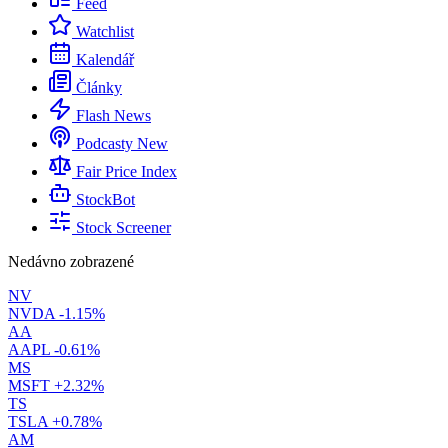
Feed
Watchlist
Kalendář
Články
Flash News
Podcasty
New
Fair Price Index
StockBot
Stock Screener
Nedávno zobrazené
NV
NVDA
-1.15%
AA
AAPL
-0.61%
MS
MSFT
+2.32%
TS
TSLA
+0.78%
AM