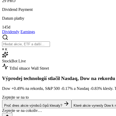
29
PRO
Dividend Payment
Datum platby
145d
Dividendy
Earnings
⌘
K
StockBot
Live
Tržní situace
Wall Street
Výprodej technologií stlačil Nasdaq, Dow na rekordu
Dow
+0.49%
na rekordu, S&P 500
-0.17%
a Nasdaq
-0.83%
klesly. 
Zeptejte se na to
Proč dnes akcie výrobců čipů klesaly?
Které akcie vynesly Dow k 