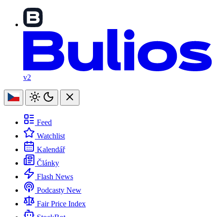
v2
Feed
Watchlist
Kalendář
Články
Flash News
Podcasty
New
Fair Price Index