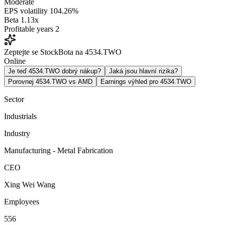
Moderate
EPS volatility
104.26%
Beta
1.13x
Profitable years
2
Zeptejte se StockBota na 4534.TWO
Online
Je teď 4534.TWO dobrý nákup?
Jaká jsou hlavní rizika?
Porovnej 4534.TWO vs AMD
Earnings výhled pro 4534.TWO
Sector
Industrials
Industry
Manufacturing - Metal Fabrication
CEO
Xing Wei Wang
Employees
556