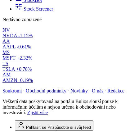
StockBot
Stock Screener
Nedávno zobrazené
NV
NVDA
-1.15%
AA
AAPL
-0.61%
MS
MSFT
+2.32%
TS
TSLA
+0.78%
AM
AMZN
-0.19%
Soukromí
·
Obchodní podmínky
·
Novinky
·
O nás
·
Redakce
Veškerá data poskytovaná na portálu Bulios slouží pouze k
informačním účelům a nejsou určena k obchodování nebo
investování.
Zjistit více
Přihlásit se
Přizpůsobte si svůj feed