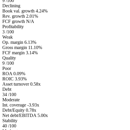
9
/100
Declining
Book val. growth
4.24%
Rev. growth
2.01%
FCF growth
N/A
Profitability
3
/100
Weak
Op. margin
6.13%
Gross margin
11.10%
FCF margin
3.14%
Quality
9
/100
Poor
ROA
0.09%
ROIC
3.93%
Asset turnover
0.58x
Debt
34
/100
Moderate
Int. coverage
-3.93x
Debt/Equity
0.78x
Net debt/EBITDA
5.00x
Stability
40
/100