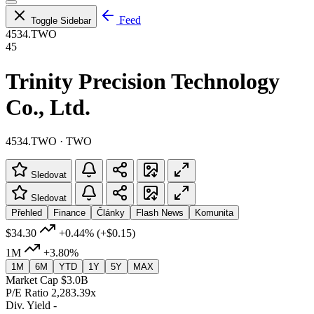
Feed
Toggle Sidebar
4534.TWO
45
Trinity Precision Technology
Co., Ltd.
4534.TWO · TWO
Sledovat
Sledovat
Přehled
Finance
Články
Flash News
Komunita
$34.30
+0.44%
(+$0.15)
1M
+3.80%
1M
6M
YTD
1Y
5Y
MAX
Market Cap
$3.0B
P/E Ratio
2,283.39x
Div. Yield
-