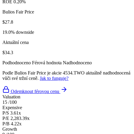
ROE
0.20%
Bulios Fair Price
$27.8
19.0% downside
Aktuální cena
$34.3
Podhodnoceno
Férová hodnota
Nadhodnoceno
Podle Bulios Fair Price je akcie 4534.TWO aktuálně nadhodnocená
vůči své tržní ceně.
Jak to funguje?
Odemknout férovou cenu
Valuation
15
/100
Expensive
P/S
3.61x
P/E
2,283.39x
P/B
4.22x
Growth