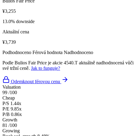
Bulios Fair Price
¥3,255
13.0% downside
Aktuální cena
¥3,739
Podhodnoceno
Férová hodnota
Nadhodnoceno
Podle Bulios Fair Price je akcie 4540.T aktuálně nadhodnocená vůči
své tržní ceně.
Jak to funguje?
Odemknout férovou cenu
Valuation
99
/100
Cheap
P/S
1.44x
P/E
9.85x
P/B
0.86x
Growth
81
/100
Growing