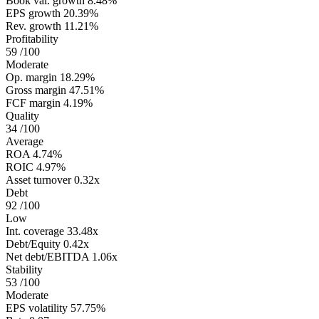
Book val. growth
8.48%
EPS growth
20.39%
Rev. growth
11.21%
Profitability
59
/100
Moderate
Op. margin
18.29%
Gross margin
47.51%
FCF margin
4.19%
Quality
34
/100
Average
ROA
4.74%
ROIC
4.97%
Asset turnover
0.32x
Debt
92
/100
Low
Int. coverage
33.48x
Debt/Equity
0.42x
Net debt/EBITDA
1.06x
Stability
53
/100
Moderate
EPS volatility
57.75%