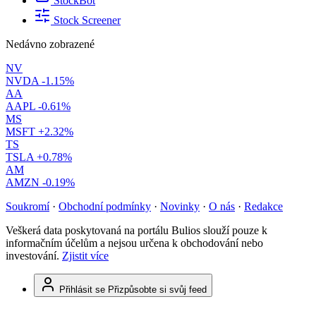
StockBot
Stock Screener
Nedávno zobrazené
NV
NVDA
-1.15%
AA
AAPL
-0.61%
MS
MSFT
+2.32%
TS
TSLA
+0.78%
AM
AMZN
-0.19%
Soukromí
·
Obchodní podmínky
·
Novinky
·
O nás
·
Redakce
Veškerá data poskytovaná na portálu Bulios slouží pouze k
informačním účelům a nejsou určena k obchodování nebo
investování.
Zjistit více
Přihlásit se
Přizpůsobte si svůj feed