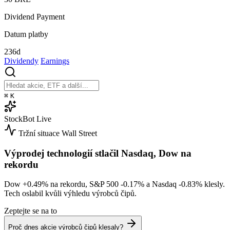
Dividend Payment
Datum platby
236d
Dividendy
Earnings
⌘
K
StockBot
Live
Tržní situace
Wall Street
Výprodej technologií stlačil Nasdaq, Dow na
rekordu
Dow
+0.49%
na rekordu, S&P 500
-0.17%
a Nasdaq
-0.83%
klesly.
Tech oslabil kvůli výhledu výrobců čipů.
Zeptejte se na to
Proč dnes akcie výrobců čipů klesaly?