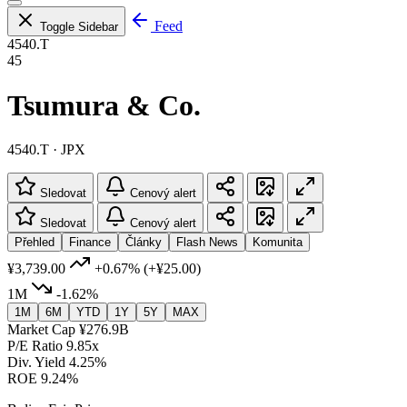
Feed
Toggle Sidebar
4540.T
45
Tsumura & Co.
4540.T · JPX
Sledovat
Cenový alert
Sledovat
Cenový alert
Přehled
Finance
Články
Flash News
Komunita
¥3,739.00
+0.67%
(+¥25.00)
1M
-1.62%
1M
6M
YTD
1Y
5Y
MAX
Market Cap
¥276.9B
P/E Ratio
9.85x
Div. Yield
4.25%
ROE
9.24%