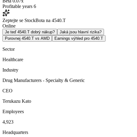
Beta
0.07x
Profitable years
6
Zeptejte se StockBota na 4540.T
Online
Je teď 4540.T dobrý nákup?
Jaká jsou hlavní rizika?
Porovnej 4540.T vs AMD
Earnings výhled pro 4540.T
Sector
Healthcare
Industry
Drug Manufacturers - Specialty & Generic
CEO
Terukazu Kato
Employees
4,923
Headquarters