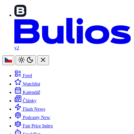
v2
Feed
Watchlist
Kalendář
Články
Flash News
Podcasty
New
Fair Price Index