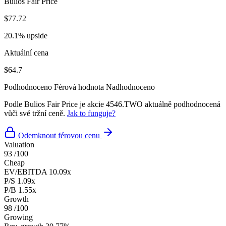
Bulios Fair Price
$77.72
20.1% upside
Aktuální cena
$64.7
Podhodnoceno
Férová hodnota
Nadhodnoceno
Podle Bulios Fair Price je akcie 4546.TWO aktuálně podhodnocená
vůči své tržní ceně.
Jak to funguje?
Odemknout férovou cenu
Valuation
93
/100
Cheap
EV/EBITDA
10.09x
P/S
1.09x
P/B
1.55x
Growth
98
/100
Growing