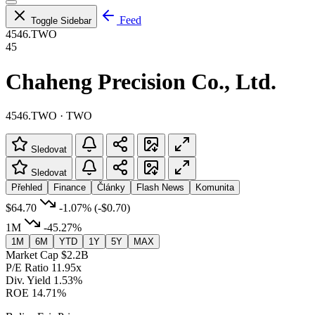
Feed
Toggle Sidebar
4546.TWO
45
Chaheng Precision Co., Ltd.
4546.TWO · TWO
Sledovat
Sledovat
Přehled
Finance
Články
Flash News
Komunita
$64.70
-1.07%
(-$0.70)
1M
-45.27%
1M
6M
YTD
1Y
5Y
MAX
Market Cap
$2.2B
P/E Ratio
11.95x
Div. Yield
1.53%
ROE
14.71%