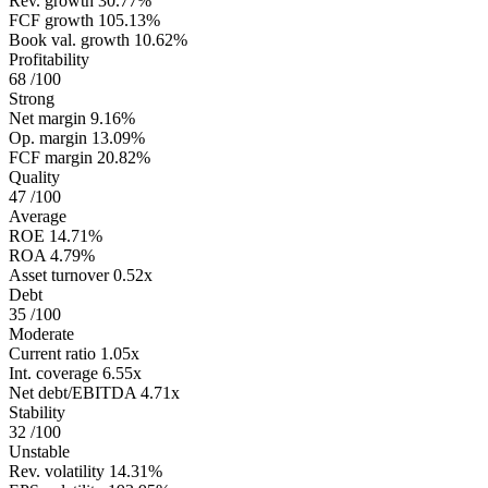
Rev. growth
30.77%
FCF growth
105.13%
Book val. growth
10.62%
Profitability
68
/100
Strong
Net margin
9.16%
Op. margin
13.09%
FCF margin
20.82%
Quality
47
/100
Average
ROE
14.71%
ROA
4.79%
Asset turnover
0.52x
Debt
35
/100
Moderate
Current ratio
1.05x
Int. coverage
6.55x
Net debt/EBITDA
4.71x
Stability
32
/100
Unstable
Rev. volatility
14.31%