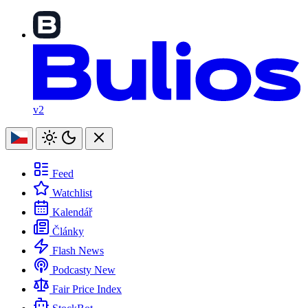
v2
Feed
Watchlist
Kalendář
Články
Flash News
Podcasty
New
Fair Price Index