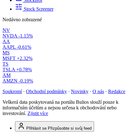
StockBot
Stock Screener
Nedávno zobrazené
NV
NVDA
-1.15%
AA
AAPL
-0.61%
MS
MSFT
+2.32%
TS
TSLA
+0.78%
AM
AMZN
-0.19%
Soukromí
·
Obchodní podmínky
·
Novinky
·
O nás
·
Redakce
Veškerá data poskytovaná na portálu Bulios slouží pouze k
informačním účelům a nejsou určena k obchodování nebo
investování.
Zjistit více
Přihlásit se
Přizpůsobte si svůj feed