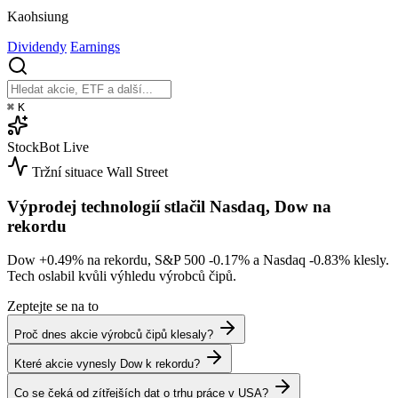
Kaohsiung
Dividendy
Earnings
⌘
K
StockBot
Live
Tržní situace
Wall Street
Výprodej technologií stlačil Nasdaq, Dow na
rekordu
Dow
+0.49%
na rekordu, S&P 500
-0.17%
a Nasdaq
-0.83%
klesly.
Tech oslabil kvůli výhledu výrobců čipů.
Zeptejte se na to
Proč dnes akcie výrobců čipů klesaly?
Které akcie vynesly Dow k rekordu?
Co se čeká od zítřejších dat o trhu práce v USA?