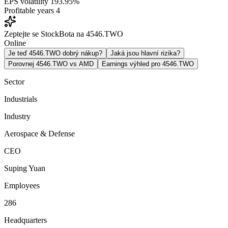
EPS volatility
193.95%
Profitable years
4
Zeptejte se StockBota na 4546.TWO
Online
Je teď 4546.TWO dobrý nákup?
Jaká jsou hlavní rizika?
Porovnej 4546.TWO vs AMD
Earnings výhled pro 4546.TWO
Sector
Industrials
Industry
Aerospace & Defense
CEO
Suping Yuan
Employees
286
Headquarters