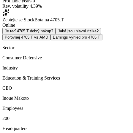
Profitable years
0
Rev. volatility
4.39%
Zeptejte se StockBota na 4705.T
Online
Je teď 4705.T dobrý nákup?
Jaká jsou hlavní rizika?
Porovnej 4705.T vs AMD
Earnings výhled pro 4705.T
Sector
Consumer Defensive
Industry
Education & Training Services
CEO
Inoue Makoto
Employees
200
Headquarters