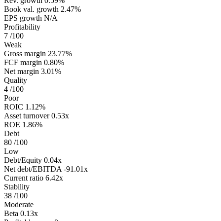
Rev. growth
0.59%
Book val. growth
2.47%
EPS growth
N/A
Profitability
7
/100
Weak
Gross margin
23.77%
FCF margin
0.80%
Net margin
3.01%
Quality
4
/100
Poor
ROIC
1.12%
Asset turnover
0.53x
ROE
1.86%
Debt
80
/100
Low
Debt/Equity
0.04x
Net debt/EBITDA
-91.01x
Current ratio
6.42x
Stability
38
/100
Moderate
Beta
0.13x