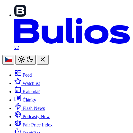
v2
Feed
Watchlist
Kalendář
Články
Flash News
Podcasty
New
Fair Price Index