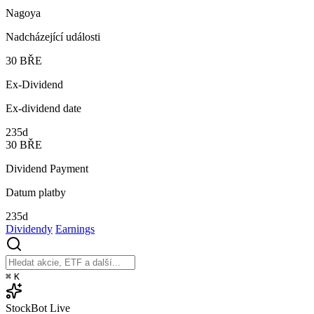
Nagoya
Nadcházející události
30
BŘE
Ex-Dividend
Ex-dividend date
235d
30
BŘE
Dividend Payment
Datum platby
235d
Dividendy
Earnings
⌘
K
StockBot
Live