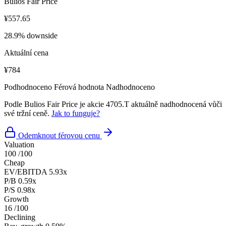
Bulios Fair Price
¥557.65
28.9% downside
Aktuální cena
¥784
Podhodnoceno
Férová hodnota
Nadhodnoceno
Podle Bulios Fair Price je akcie 4705.T aktuálně nadhodnocená vůči
své tržní ceně.
Jak to funguje?
Odemknout férovou cenu
Valuation
100
/100
Cheap
EV/EBITDA
5.93x
P/B
0.59x
P/S
0.98x
Growth
16
/100
Declining