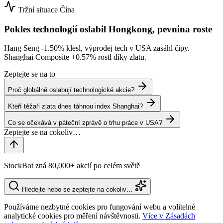
Tržní situace
Čína
Pokles technologií oslabil Hongkong, pevnina roste
Hang Seng
-1.50%
klesl, výprodej tech v USA zasáhl čipy.
Shanghai Composite
+0.57%
rostl díky zlatu.
Zeptejte se na to
Proč globálně oslabují technologické akcie?
Kteří těžaři zlata dnes táhnou index Shanghai?
Co se očekává v páteční zprávě o trhu práce v USA?
StockBot zná 80,000+ akcií po celém světě
Hledejte nebo se zeptejte na cokoliv…
Používáme nezbytné cookies pro fungování webu a volitelné
analytické cookies pro měření návštěvnosti.
Více v Zásadách