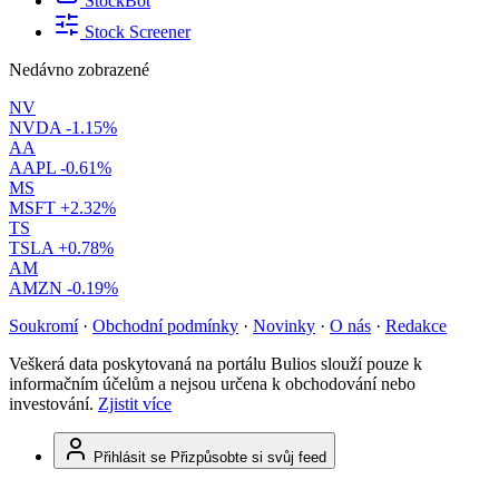
StockBot
Stock Screener
Nedávno zobrazené
NV
NVDA
-1.15%
AA
AAPL
-0.61%
MS
MSFT
+2.32%
TS
TSLA
+0.78%
AM
AMZN
-0.19%
Soukromí
·
Obchodní podmínky
·
Novinky
·
O nás
·
Redakce
Veškerá data poskytovaná na portálu Bulios slouží pouze k
informačním účelům a nejsou určena k obchodování nebo
investování.
Zjistit více
Přihlásit se
Přizpůsobte si svůj feed