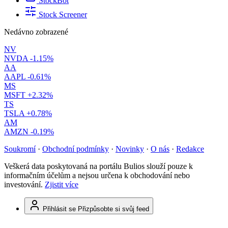
StockBot
Stock Screener
Nedávno zobrazené
NV
NVDA
-1.15%
AA
AAPL
-0.61%
MS
MSFT
+2.32%
TS
TSLA
+0.78%
AM
AMZN
-0.19%
Soukromí
·
Obchodní podmínky
·
Novinky
·
O nás
·
Redakce
Veškerá data poskytovaná na portálu Bulios slouží pouze k
informačním účelům a nejsou určena k obchodování nebo
investování.
Zjistit více
Přihlásit se
Přizpůsobte si svůj feed