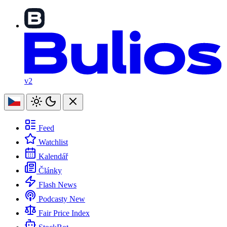
v2
Feed
Watchlist
Kalendář
Články
Flash News
Podcasty
New
Fair Price Index