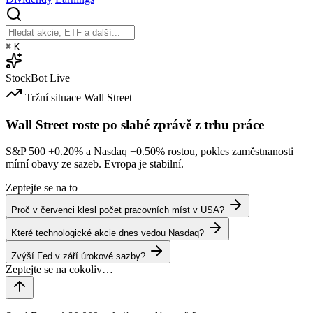
⌘
K
StockBot
Live
Tržní situace
Wall Street
Wall Street roste po slabé zprávě z trhu práce
S&P 500
+0.20%
a Nasdaq
+0.50%
rostou, pokles zaměstnanosti
mírní obavy ze sazeb. Evropa je stabilní.
Zeptejte se na to
Proč v červenci klesl počet pracovních míst v USA?
Které technologické akcie dnes vedou Nasdaq?
Zvýší Fed v září úrokové sazby?