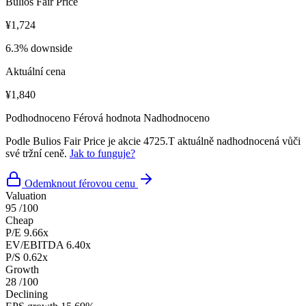
Bulios Fair Price
¥1,724
6.3% downside
Aktuální cena
¥1,840
Podhodnoceno
Férová hodnota
Nadhodnoceno
Podle Bulios Fair Price je akcie 4725.T aktuálně nadhodnocená vůči
své tržní ceně.
Jak to funguje?
Odemknout férovou cenu
Valuation
95
/100
Cheap
P/E
9.66x
EV/EBITDA
6.40x
P/S
0.62x
Growth
28
/100
Declining