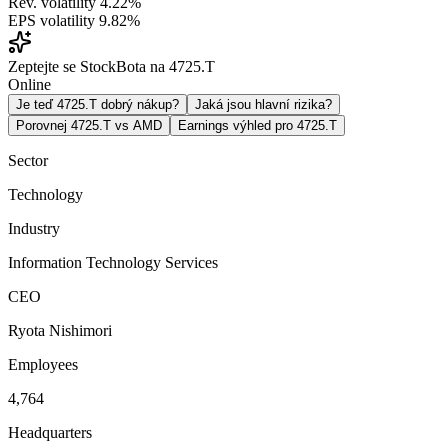
Rev. volatility
4.22%
EPS volatility
9.82%
Zeptejte se StockBota na 4725.T
Online
Je teď 4725.T dobrý nákup?
Jaká jsou hlavní rizika?
Porovnej 4725.T vs AMD
Earnings výhled pro 4725.T
Sector
Technology
Industry
Information Technology Services
CEO
Ryota Nishimori
Employees
4,764
Headquarters