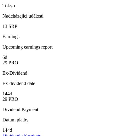
Tokyo
Nadcházející události
13
SRP
Earnings
Upcoming earnings report
6d
29
PRO
Ex-Dividend
Ex-dividend date
144d
29
PRO
Dividend Payment
Datum platby
144d
Dividendy
Earnings