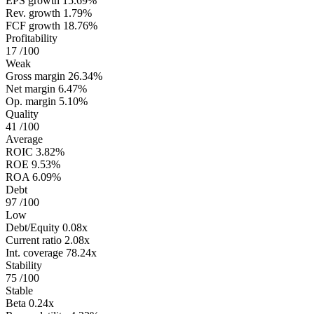
EPS growth
15.69%
Rev. growth
1.79%
FCF growth
18.76%
Profitability
17
/100
Weak
Gross margin
26.34%
Net margin
6.47%
Op. margin
5.10%
Quality
41
/100
Average
ROIC
3.82%
ROE
9.53%
ROA
6.09%
Debt
97
/100
Low
Debt/Equity
0.08x
Current ratio
2.08x
Int. coverage
78.24x
Stability
75
/100
Stable
Beta
0.24x