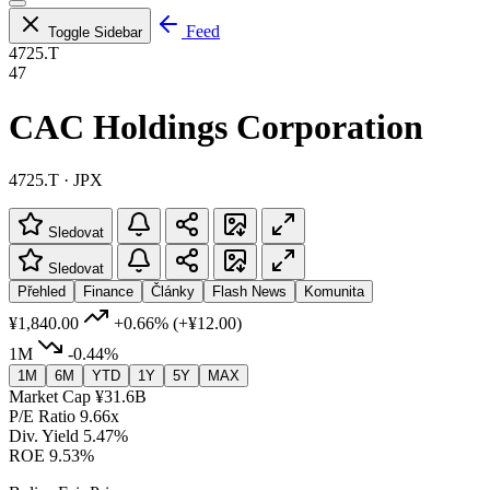
Feed
Toggle Sidebar
4725.T
47
CAC Holdings Corporation
4725.T · JPX
Sledovat
Sledovat
Přehled
Finance
Články
Flash News
Komunita
¥1,840.00
+0.66%
(+¥12.00)
1M
-0.44%
1M
6M
YTD
1Y
5Y
MAX
Market Cap
¥31.6B
P/E Ratio
9.66x
Div. Yield
5.47%
ROE
9.53%