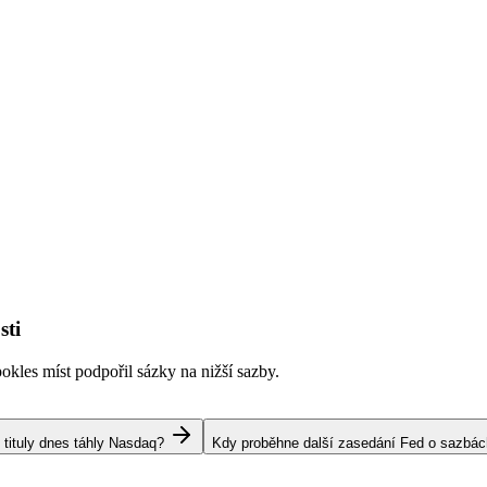
sti
kles míst podpořil sázky na nižší sazby.
 tituly dnes táhly Nasdaq?
Kdy proběhne další zasedání Fed o sazbá