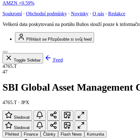
AMZN
+0.59%
Soukromí
·
Obchodní podmínky
·
Novinky
·
O nás
·
Redakce
Veškerá data poskytovaná na portálu Bulios slouží pouze k informač
Přihlásit se
Přizpůsobte si svůj feed
Feed
Toggle Sidebar
4765.T
47
SBI Global Asset Management C
4765.T · JPX
Sledovat
Sledovat
Přehled
Finance
Články
Flash News
Komunita