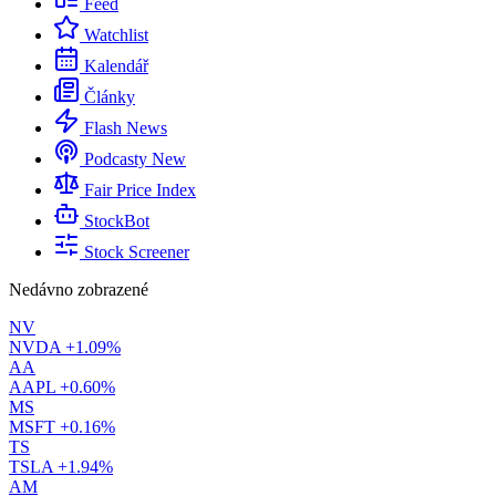
Feed
Watchlist
Kalendář
Články
Flash News
Podcasty
New
Fair Price Index
StockBot
Stock Screener
Nedávno zobrazené
NV
NVDA
+1.09%
AA
AAPL
+0.60%
MS
MSFT
+0.16%
TS
TSLA
+1.94%
AM