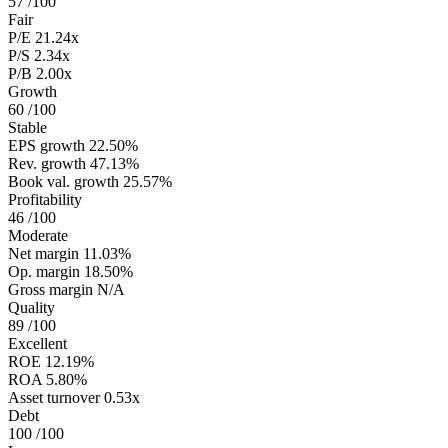
57
/100
Fair
P/E
21.24x
P/S
2.34x
P/B
2.00x
Growth
60
/100
Stable
EPS growth
22.50%
Rev. growth
47.13%
Book val. growth
25.57%
Profitability
46
/100
Moderate
Net margin
11.03%
Op. margin
18.50%
Gross margin
N/A
Quality
89
/100
Excellent
ROE
12.19%
ROA
5.80%
Asset turnover
0.53x
Debt
100
/100