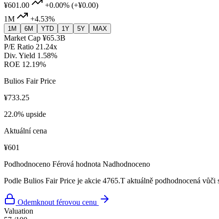
¥601.00
+0.00%
(+¥0.00)
1M
+4.53%
1M
6M
YTD
1Y
5Y
MAX
Market Cap
¥65.3B
P/E Ratio
21.24x
Div. Yield
1.58%
ROE
12.19%
Bulios Fair Price
¥733.25
22.0% upside
Aktuální cena
¥601
Podhodnoceno
Férová hodnota
Nadhodnoceno
Podle Bulios Fair Price je akcie 4765.T aktuálně podhodnocená vůči 
Odemknout férovou cenu
Valuation