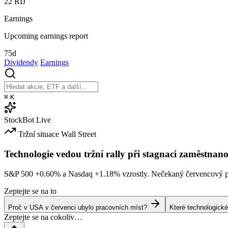
22
ŘÍJ
Earnings
Upcoming earnings report
75d
Dividendy
Earnings
⌘
K
StockBot
Live
Tržní situace
Wall Street
Technologie vedou tržní rally při stagnaci zaměstnano
S&P 500
+0.60%
a Nasdaq
+1.18%
vzrostly. Nečekaný červencový po
Zeptejte se na to
Proč v USA v červenci ubylo pracovních míst?
Které technologické