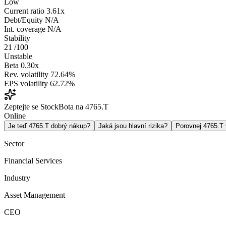
Low
Current ratio
3.61x
Debt/Equity
N/A
Int. coverage
N/A
Stability
21
/100
Unstable
Beta
0.30x
Rev. volatility
72.64%
EPS volatility
62.72%
Zeptejte se StockBota na 4765.T
Online
Je teď 4765.T dobrý nákup?
Jaká jsou hlavní rizika?
Porovnej 4765.T
Sector
Financial Services
Industry
Asset Management
CEO