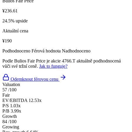
Bulios Fair Price
¥236.61
24.5% upside
Aktuální cena
¥190
Podhodnoceno
Férová hodnota
Nadhodnoceno
Podle Bulios Fair Price je akcie 4766.T aktuálně podhodnocená
vůči své tržní ceně.
Jak to funguje?
Odemknout férovou cenu
Valuation
57
/100
Fair
EV/EBITDA
12.53x
P/S
1.03x
P/B
3.99x
Growth
84
/100
Growing