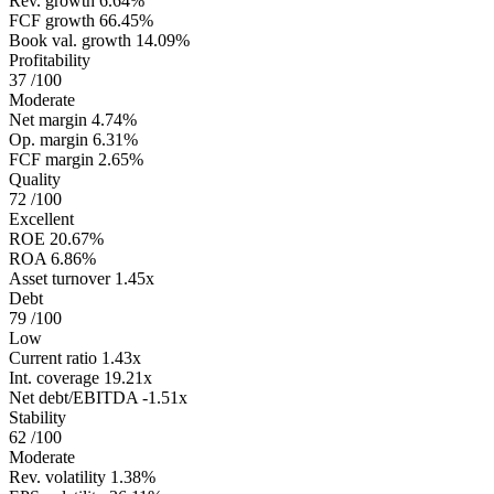
Rev. growth
6.64%
FCF growth
66.45%
Book val. growth
14.09%
Profitability
37
/100
Moderate
Net margin
4.74%
Op. margin
6.31%
FCF margin
2.65%
Quality
72
/100
Excellent
ROE
20.67%
ROA
6.86%
Asset turnover
1.45x
Debt
79
/100
Low
Current ratio
1.43x
Int. coverage
19.21x
Net debt/EBITDA
-1.51x
Stability
62
/100
Moderate
Rev. volatility
1.38%