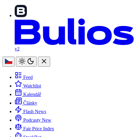
v2
Feed
Watchlist
Kalendář
Články
Flash News
Podcasty
New
Fair Price Index