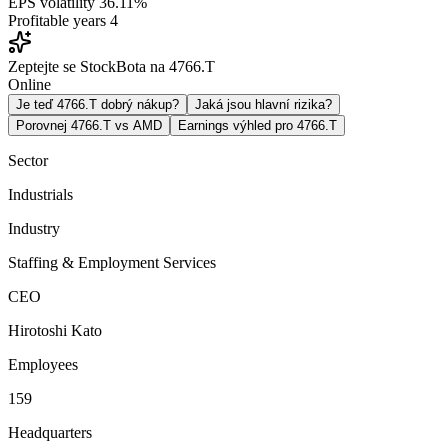
EPS volatility
36.11%
Profitable years
4
Zeptejte se StockBota na 4766.T
Online
Je teď 4766.T dobrý nákup?
Jaká jsou hlavní rizika?
Porovnej 4766.T vs AMD
Earnings výhled pro 4766.T
Sector
Industrials
Industry
Staffing & Employment Services
CEO
Hirotoshi Kato
Employees
159
Headquarters