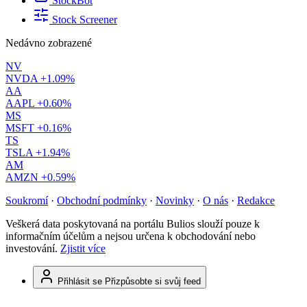
StockBot
Stock Screener
Nedávno zobrazené
NV
NVDA
+1.09%
AA
AAPL
+0.60%
MS
MSFT
+0.16%
TS
TSLA
+1.94%
AM
AMZN
+0.59%
Soukromí
·
Obchodní podmínky
·
Novinky
·
O nás
·
Redakce
Veškerá data poskytovaná na portálu Bulios slouží pouze k
informačním účelům a nejsou určena k obchodování nebo
investování.
Zjistit více
Přihlásit se
Přizpůsobte si svůj feed