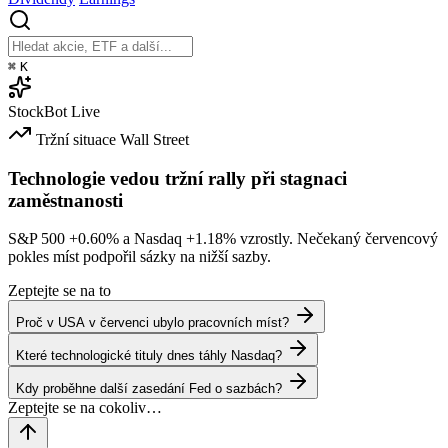
⌘
K
StockBot
Live
Tržní situace
Wall Street
Technologie vedou tržní rally při stagnaci
zaměstnanosti
S&P 500
+0.60%
a Nasdaq
+1.18%
vzrostly. Nečekaný červencový
pokles míst podpořil sázky na nižší sazby.
Zeptejte se na to
Proč v USA v červenci ubylo pracovních míst?
Které technologické tituly dnes táhly Nasdaq?
Kdy proběhne další zasedání Fed o sazbách?