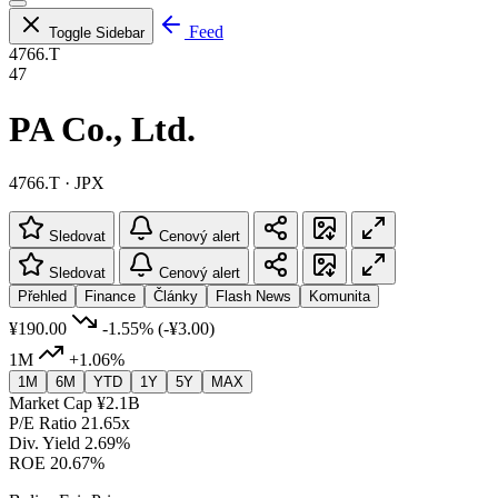
Feed
Toggle Sidebar
4766.T
47
PA Co., Ltd.
4766.T · JPX
Sledovat
Cenový alert
Sledovat
Cenový alert
Přehled
Finance
Články
Flash News
Komunita
¥190.00
-1.55%
(-¥3.00)
1M
+1.06%
1M
6M
YTD
1Y
5Y
MAX
Market Cap
¥2.1B
P/E Ratio
21.65x
Div. Yield
2.69%
ROE
20.67%