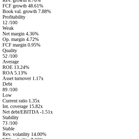
Rev. growth
8.76%
FCF growth
48.61%
Book val. growth
7.88%
Profitability
12
/100
Weak
Net margin
4.36%
Op. margin
4.72%
FCF margin
0.95%
Quality
52
/100
Average
ROE
13.24%
ROA
5.13%
Asset turnover
1.17x
Debt
89
/100
Low
Current ratio
1.35x
Int. coverage
15.82x
Net debt/EBITDA
-1.51x
Stability
73
/100
Stable
Rev. volatility
14.00%