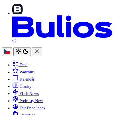
v2
Feed
Watchlist
Kalendář
Články
Flash News
Podcasty
New
Fair Price Index