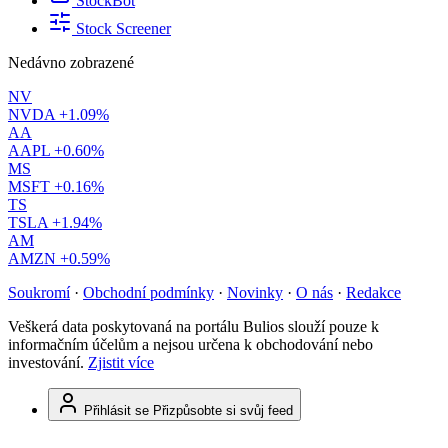
StockBot
Stock Screener
Nedávno zobrazené
NV
NVDA
+1.09%
AA
AAPL
+0.60%
MS
MSFT
+0.16%
TS
TSLA
+1.94%
AM
AMZN
+0.59%
Soukromí
·
Obchodní podmínky
·
Novinky
·
O nás
·
Redakce
Veškerá data poskytovaná na portálu Bulios slouží pouze k
informačním účelům a nejsou určena k obchodování nebo
investování.
Zjistit více
Přihlásit se
Přizpůsobte si svůj feed