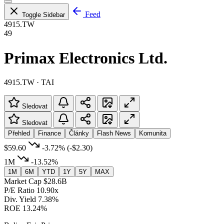
Feed
Toggle Sidebar
4915.TW
49
Primax Electronics Ltd.
4915.TW · TAI
Sledovat
Sledovat
Přehled
Finance
Články
Flash News
Komunita
$59.60
-3.72%
(-$2.30)
1M
-13.52%
1M
6M
YTD
1Y
5Y
MAX
Market Cap
$28.6B
P/E Ratio
10.90x
Div. Yield
7.38%
ROE
13.24%