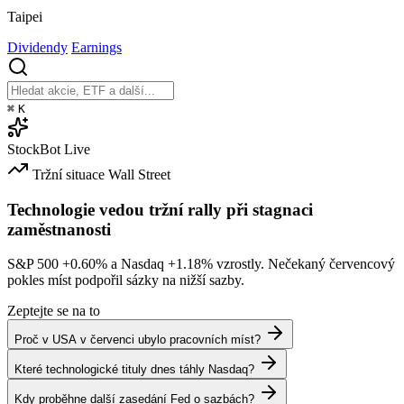
Taipei
Dividendy
Earnings
⌘
K
StockBot
Live
Tržní situace
Wall Street
Technologie vedou tržní rally při stagnaci
zaměstnanosti
S&P 500
+0.60%
a Nasdaq
+1.18%
vzrostly. Nečekaný červencový
pokles míst podpořil sázky na nižší sazby.
Zeptejte se na to
Proč v USA v červenci ubylo pracovních míst?
Které technologické tituly dnes táhly Nasdaq?
Kdy proběhne další zasedání Fed o sazbách?