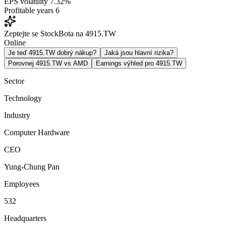
EPS volatility
7.32%
Profitable years
6
Zeptejte se StockBota na 4915.TW
Online
Je teď 4915.TW dobrý nákup?
Jaká jsou hlavní rizika?
Porovnej 4915.TW vs AMD
Earnings výhled pro 4915.TW
Sector
Technology
Industry
Computer Hardware
CEO
Yung-Chung Pan
Employees
532
Headquarters