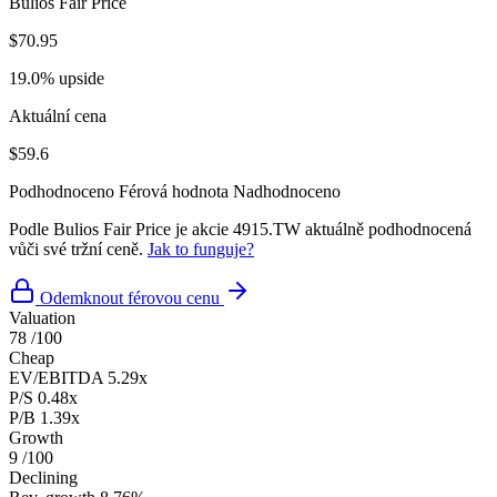
Bulios Fair Price
$70.95
19.0% upside
Aktuální cena
$59.6
Podhodnoceno
Férová hodnota
Nadhodnoceno
Podle Bulios Fair Price je akcie 4915.TW aktuálně podhodnocená
vůči své tržní ceně.
Jak to funguje?
Odemknout férovou cenu
Valuation
78
/100
Cheap
EV/EBITDA
5.29x
P/S
0.48x
P/B
1.39x
Growth
9
/100
Declining