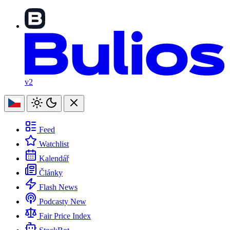
v2
Feed
Watchlist
Kalendář
Články
Flash News
Podcasty
New
Fair Price Index