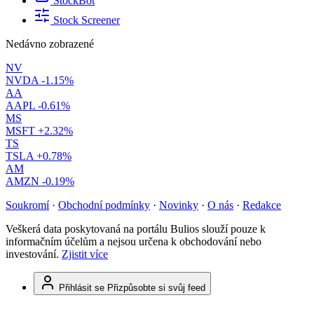
StockBot
Stock Screener
Nedávno zobrazené
NV
NVDA
-1.15%
AA
AAPL
-0.61%
MS
MSFT
+2.32%
TS
TSLA
+0.78%
AM
AMZN
-0.19%
Soukromí
·
Obchodní podmínky
·
Novinky
·
O nás
·
Redakce
Veškerá data poskytovaná na portálu Bulios slouží pouze k
informačním účelům a nejsou určena k obchodování nebo
investování.
Zjistit více
Přihlásit se
Přizpůsobte si svůj feed