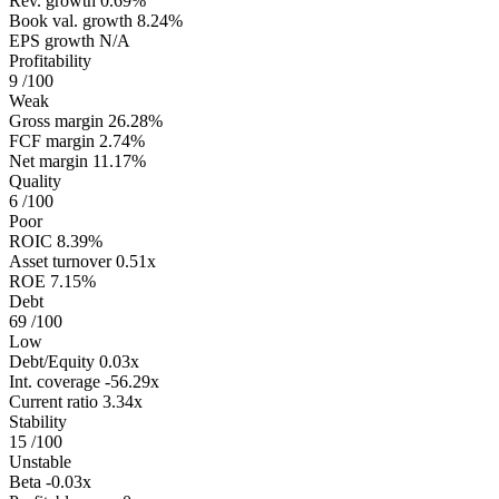
Rev. growth
0.69%
Book val. growth
8.24%
EPS growth
N/A
Profitability
9
/100
Weak
Gross margin
26.28%
FCF margin
2.74%
Net margin
11.17%
Quality
6
/100
Poor
ROIC
8.39%
Asset turnover
0.51x
ROE
7.15%
Debt
69
/100
Low
Debt/Equity
0.03x
Int. coverage
-56.29x
Current ratio
3.34x
Stability
15
/100
Unstable
Beta
-0.03x