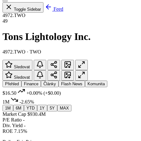
Feed
Toggle Sidebar
4972.TWO
49
Tons Lightology Inc.
4972.TWO · TWO
Sledovat
Sledovat
Přehled
Finance
Články
Flash News
Komunita
$16.50
+0.00%
(+$0.00)
1M
-2.65%
1M
6M
YTD
1Y
5Y
MAX
Market Cap
$930.4M
P/E Ratio
-
Div. Yield
-
ROE
7.15%