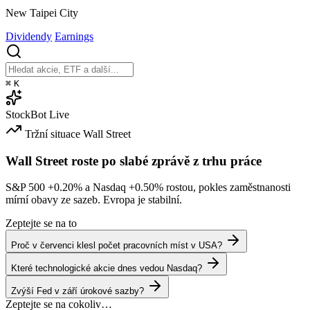
New Taipei City
Dividendy
Earnings
⌘
K
StockBot
Live
Tržní situace
Wall Street
Wall Street roste po slabé zprávě z trhu práce
S&P 500
+0.20%
a Nasdaq
+0.50%
rostou, pokles zaměstnanosti
mírní obavy ze sazeb. Evropa je stabilní.
Zeptejte se na to
Proč v červenci klesl počet pracovních míst v USA?
Které technologické akcie dnes vedou Nasdaq?
Zvýší Fed v září úrokové sazby?