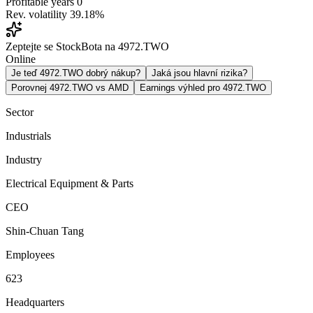
Profitable years
0
Rev. volatility
39.18%
Zeptejte se StockBota na 4972.TWO
Online
Je teď 4972.TWO dobrý nákup?
Jaká jsou hlavní rizika?
Porovnej 4972.TWO vs AMD
Earnings výhled pro 4972.TWO
Sector
Industrials
Industry
Electrical Equipment & Parts
CEO
Shin-Chuan Tang
Employees
623
Headquarters