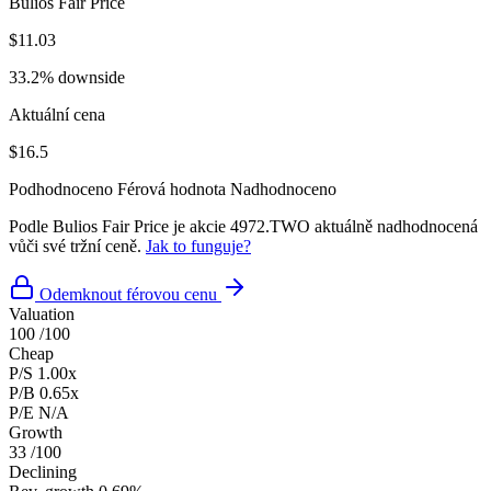
Bulios Fair Price
$11.03
33.2% downside
Aktuální cena
$16.5
Podhodnoceno
Férová hodnota
Nadhodnoceno
Podle Bulios Fair Price je akcie 4972.TWO aktuálně nadhodnocená
vůči své tržní ceně.
Jak to funguje?
Odemknout férovou cenu
Valuation
100
/100
Cheap
P/S
1.00x
P/B
0.65x
P/E
N/A
Growth
33
/100
Declining