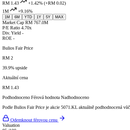
RM 1.43
+1.42%
(+RM 0.02)
1M
+9.16%
1M
6M
YTD
1Y
5Y
MAX
Market Cap
RM 767.0M
P/E Ratio
4.70x
Div. Yield
-
ROE
-
Bulios Fair Price
RM 2
39.9% upside
Aktuální cena
RM 1.43
Podhodnoceno
Férová hodnota
Nadhodnoceno
Podle Bulios Fair Price je akcie 5071.KL aktuálně podhodnocená vůči
Odemknout férovou cenu
Valuation