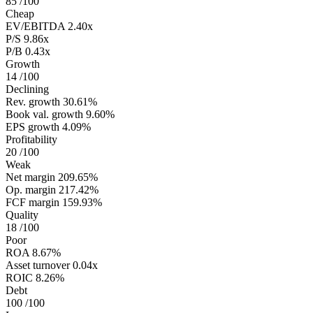
85
/100
Cheap
EV/EBITDA
2.40x
P/S
9.86x
P/B
0.43x
Growth
14
/100
Declining
Rev. growth
30.61%
Book val. growth
9.60%
EPS growth
4.09%
Profitability
20
/100
Weak
Net margin
209.65%
Op. margin
217.42%
FCF margin
159.93%
Quality
18
/100
Poor
ROA
8.67%
Asset turnover
0.04x
ROIC
8.26%
Debt
100
/100