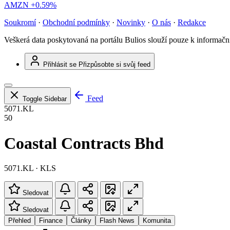
AMZN
+0.59%
Soukromí
·
Obchodní podmínky
·
Novinky
·
O nás
·
Redakce
Veškerá data poskytovaná na portálu Bulios slouží pouze k informač
Přihlásit se
Přizpůsobte si svůj feed
Feed
Toggle Sidebar
5071.KL
50
Coastal Contracts Bhd
5071.KL · KLS
Sledovat
Sledovat
Přehled
Finance
Články
Flash News
Komunita