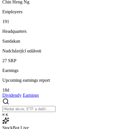
Chin Heng Ng
Employees
191
Headquarters
Sandakan
Nadcházející události
27
SRP
Earnings
Upcoming earnings report
18d
Dividendy
Earnings
⌘
K
StockBot
Live