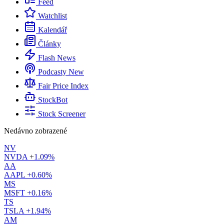
Feed
Watchlist
Kalendář
Články
Flash News
Podcasty
New
Fair Price Index
StockBot
Stock Screener
Nedávno zobrazené
NV
NVDA
+1.09%
AA
AAPL
+0.60%
MS
MSFT
+0.16%
TS
TSLA
+1.94%
AM