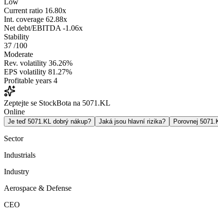
Low
Current ratio
16.80x
Int. coverage
62.88x
Net debt/EBITDA
-1.06x
Stability
37
/100
Moderate
Rev. volatility
36.26%
EPS volatility
81.27%
Profitable years
4
Zeptejte se StockBota na 5071.KL
Online
Je teď 5071.KL dobrý nákup?
Jaká jsou hlavní rizika?
Porovnej 5071
Sector
Industrials
Industry
Aerospace & Defense
CEO