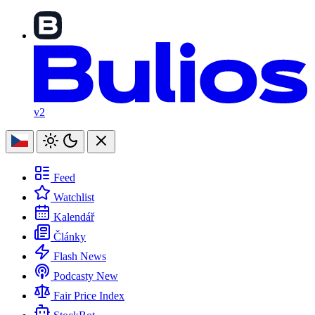
v2
Feed
Watchlist
Kalendář
Články
Flash News
Podcasty
New
Fair Price Index