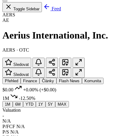
Feed
Toggle Sidebar
AERS
AE
Aerius International, Inc.
AERS · OTC
Sledovat
Sledovat
Přehled
Finance
Články
Flash News
Komunita
$0.00
+0.00%
(+$0.00)
1M
-12.50%
1M
6M
YTD
1Y
5Y
MAX
Valuation
-
N/A
P/FCF
N/A
P/S
N/A