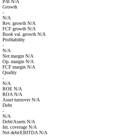
P/B
N/A
Growth
-
N/A
Rev. growth
N/A
FCF growth
N/A
Book val. growth
N/A
Profitability
-
N/A
Net margin
N/A
Op. margin
N/A
FCF margin
N/A
Quality
-
N/A
ROE
N/A
ROA
N/A
Asset turnover
N/A
Debt
-
N/A
Debt/Assets
N/A
Int. coverage
N/A
Net debt/EBITDA
N/A