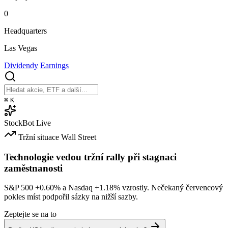
0
Headquarters
Las Vegas
Dividendy
Earnings
⌘
K
StockBot
Live
Tržní situace
Wall Street
Technologie vedou tržní rally při stagnaci
zaměstnanosti
S&P 500
+0.60%
a Nasdaq
+1.18%
vzrostly. Nečekaný červencový
pokles míst podpořil sázky na nižší sazby.
Zeptejte se na to