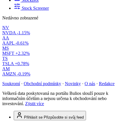
StockBot
Stock Screener
Nedávno zobrazené
NV
NVDA
-1.15%
AA
AAPL
-0.61%
MS
MSFT
+2.32%
TS
TSLA
+0.78%
AM
AMZN
-0.19%
Soukromí
·
Obchodní podmínky
·
Novinky
·
O nás
·
Redakce
Veškerá data poskytovaná na portálu Bulios slouží pouze k
informačním účelům a nejsou určena k obchodování nebo
investování.
Zjistit více
Přihlásit se
Přizpůsobte si svůj feed