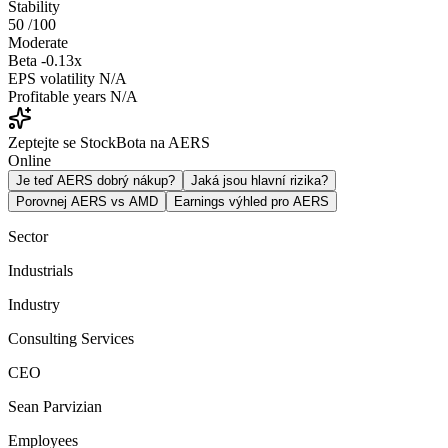
Stability
50
/100
Moderate
Beta
-0.13x
EPS volatility
N/A
Profitable years
N/A
Zeptejte se StockBota na AERS
Online
Je teď AERS dobrý nákup?
Jaká jsou hlavní rizika?
Porovnej AERS vs AMD
Earnings výhled pro AERS
Sector
Industrials
Industry
Consulting Services
CEO
Sean Parvizian
Employees